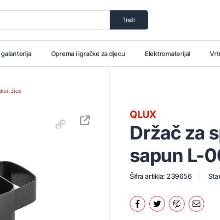
Traži
i galanterija
Oprema i igračke za djecu
Elektromaterijal
Vrt
eksi, žice
QLUX
Držač za s
sapun L-
Šifra artikla: 239656
Stan