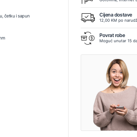
Cijena dostave
u, četku i sapun
12,00 KM po narudž
Povrat robe
 mm
Moguć unutar 15 d