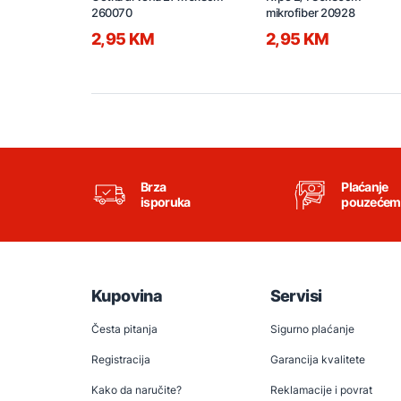
260070
mikrofiber 20928
2,95 KM
2,95 KM
Brza
Plaćanje
isporuka
pouzećem
Kupovina
Servisi
Česta pitanja
Sigurno plaćanje
Registracija
Garancija kvalitete
Kako da naručite?
Reklamacije i povrat