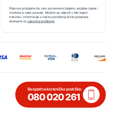
Prijavom pristajete da vam povremeno šaljemo akcijske cijene i
novitete iz naše ponude. Možete se odjaviti u bilo kojem
trenutku. Informacije o načinu korištenja ličnih podataka
dostupne su
uslovima korištenja
.
Besplatna korisnička podrška:
080 020 261