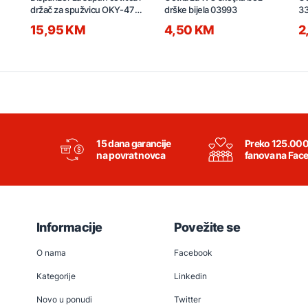
držač za spužvicu OKY-476-
drške bijela 03993
3
1
15,95 KM
4,50 KM
2
15 dana garancije
Preko 125.00
na povrat novca
fanova na Fac
Informacije
Povežite se
O nama
Facebook
Kategorije
Linkedin
Novo u ponudi
Twitter