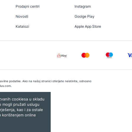
Prodajni centri
Instagram
Novosti
Goolge Play
Katalozi
Apple App Store
vilne podatke. Ako na našoj stranici otkrijete neistinite, odnosno
lus.com
.
e:
Lampa.ba
ozvanih cookiesa u skladu
o mogli pružati uslugu
rješenja, kao i za ostale
m korištenjem online