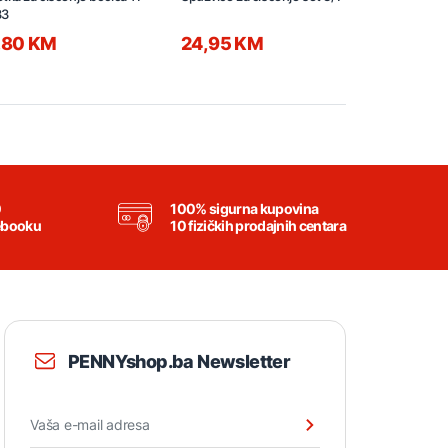
33
DUSTER mix
,80 KM
24,95 KM
7,95 KM
0
100% sigurna kupovina
ebooku
10 fizičkih prodajnih centara
PENNYshop.ba Newsletter