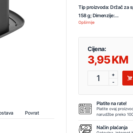
Tip proizvoda: Držač za s
158 g; Dimenzije:...
Opširnije
Cijena:
3,95
+
1
-
Platite na rate!
Platite ovaj proizvo
ostava
Povrat
narudžbe preko 10
Način plaćanja
Gotovina, internet 