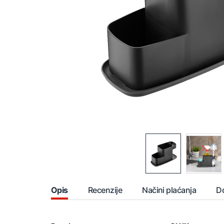
Opis
Recenzije
Načini plaćanja
D