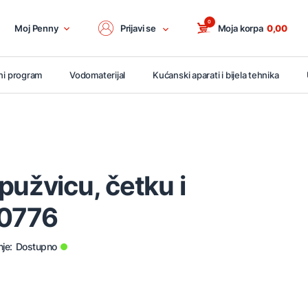
0
Moj Penny
Prijavi se
Moja korpa
0,00
ni program
Vodomaterijal
Kućanski aparati i bijela tehnika
pužvicu, četku i
00776
je:
Dostupno