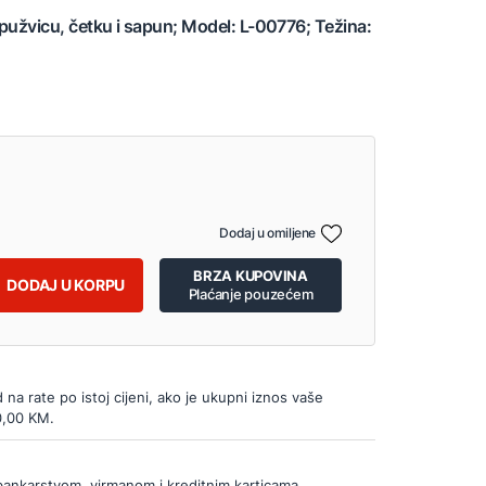
pužvicu, četku i sapun; Model: L-00776; Težina:
Dodaj u omiljene
BRZA KUPOVINA
DODAJ U KORPU
Plaćanje pouzećem
d na rate po istoj cijeni, ako je ukupni iznos vaše
0,00 KM.
bankarstvom, virmanom i kreditnim karticama.