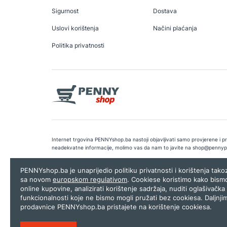
Sigurnost
Dostava
Uslovi korištenja
Načini plaćanja
Politika privatnosti
Internet trgovina PENNYshop.ba nastoji objavljivati samo provjerene i pra
neadekvatne informacije, molimo vas da nam to javite na
shop@pennyp
Copyright © 2026.
Penny plus d.o.o. Sarajevo
.
Dizajn i programiranj
PENNYshop.ba je unaprijedio politiku privatnosti i korištenja tak
sa novom
europskom regulativom
. Cookiese koristimo kako bism
online kupovine, analizirati korištenje sadržaja, nuditi oglašivačka 
funkcionalnosti koje ne bismo mogli pružati bez cookiesa. Daljnji
prodavnice PENNYshop.ba pristajete na korištenje cookiesa.