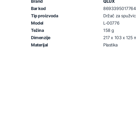
Brand
QLUX
Bar kod
8693395017764
Tip proizvoda
Držač za spužvic
Model
L-00776
Težina
158 g
Dimenzije
217 x 103 x 125
Materijal
Plastika