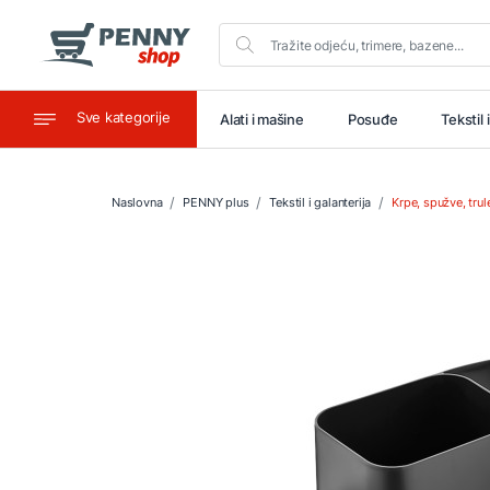
Sve kategorije
aštitu
Ugostiteljstvo
Alati i mašine
Posuđe
Tekstil 
Naslovna
PENNY plus
Tekstil i galanterija
Krpe, spužve, trul