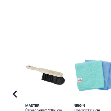
Previous
MASTER
NIRGIN
Četka drvena 27x16x8cm
Krpe 2/1 30x30cm