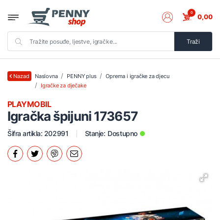
0
0,00
Traži
Naslovna
PENNY plus
Oprema i igračke za djecu
Nazad
Igračke za dječake
PLAYMOBIL
Igračka špijuni 173657
Šifra artikla: 202991
Stanje:
Dostupno