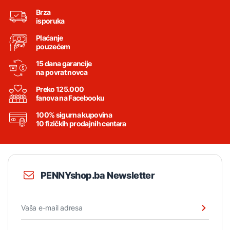
Brza
isporuka
Plaćanje
pouzećem
15 dana garancije
na povrat novca
Preko 125.000
fanova na Facebooku
100% sigurna kupovina
10 fizičkih prodajnih centara
PENNYshop.ba Newsletter