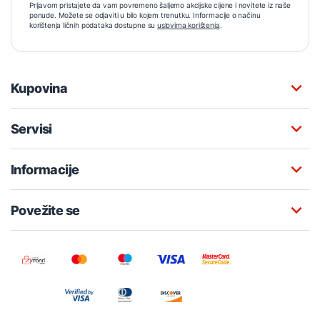
Prijavom pristajete da vam povremeno šaljemo akcijske cijene i novitete iz naše
ponude. Možete se odjaviti u bilo kojem trenutku. Informacije o načinu
korištenja ličnih podataka dostupne su
uslovima korištenja
.
Kupovina
Servisi
Informacije
Povežite se