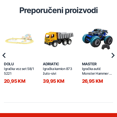
Preporučeni proizvodi
Previous
Nex
DOLU
ADRIATIC
MASTER
Igračka voz set 58/1
Igračka kamion 873
Igračka autić
5221
žuto-sivi
Monster Hammer na
daljinski 19cm
20,95 KM
39,95 KM
26,95 KM
21790029