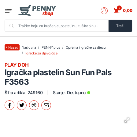
0
0,00
Traži
Naslovna
PENNY plus
Oprema i igračke za djecu
Nazad
Igračke za djevojčice
PLAY DOH
Igračka plastelin Sun Fun Pals
F3563
Šifra artikla: 249160
Stanje:
Dostupno