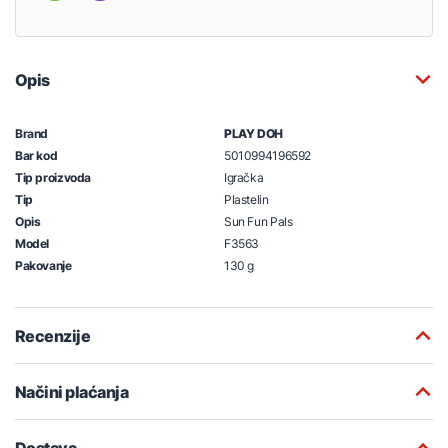
Opis
Brand
PLAY DOH
Bar kod
5010994196592
Tip proizvoda
Igračka
Tip
Plastelin
Opis
Sun Fun Pals
Model
F3563
Pakovanje
130 g
Recenzije
Načini plaćanja
Dostava