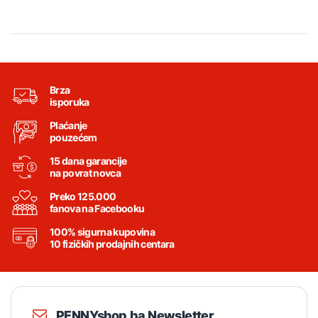
Brza
isporuka
Plaćanje
pouzećem
15 dana garancije
na povrat novca
Preko 125.000
fanova na Facebooku
100% sigurna kupovina
10 fizičkih prodajnih centara
PENNYshop.ba Newsletter