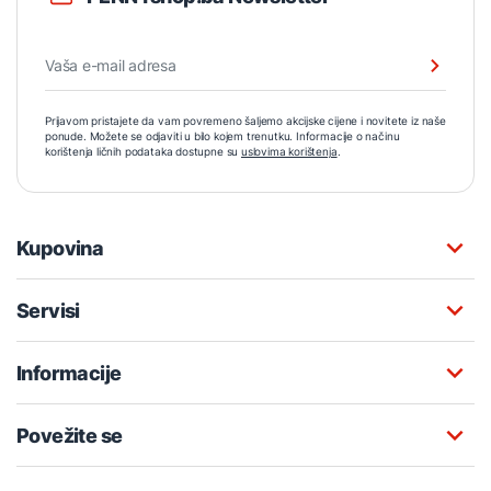
Prijavom pristajete da vam povremeno šaljemo akcijske cijene i novitete iz naše
ponude. Možete se odjaviti u bilo kojem trenutku. Informacije o načinu
korištenja ličnih podataka dostupne su
uslovima korištenja
.
Kupovina
Servisi
Informacije
Povežite se