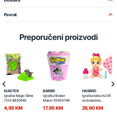
Povrat
Preporučeni proizvodi
Previous
Nex
MASTER
BARBIE
HASBRO
Igračka Magic Slime
Igračka Shaker
Igračka beba ALIVE
1133-8830465
Maker 45450798
sa dodacima
30235647
4,95 KM
17,95 KM
26,90 KM