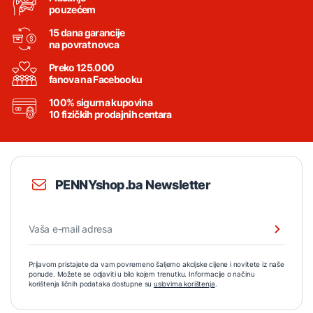
pouzećem
15 dana garancije
na povrat novca
Preko 125.000
fanova na Facebooku
100% sigurna kupovina
10 fizičkih prodajnih centara
PENNYshop.ba Newsletter
Prijavom pristajete da vam povremeno šaljemo akcijske cijene i novitete iz naše
ponude. Možete se odjaviti u bilo kojem trenutku. Informacije o načinu
korištenja ličnih podataka dostupne su
uslovima korištenja
.