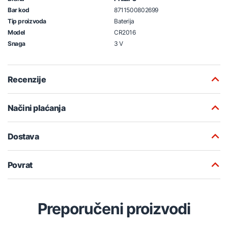
Bar kod
8711500802699
Tip proizvoda
Baterija
Model
CR2016
Snaga
3 V
Recenzije
Načini plaćanja
Dostava
Povrat
Preporučeni proizvodi