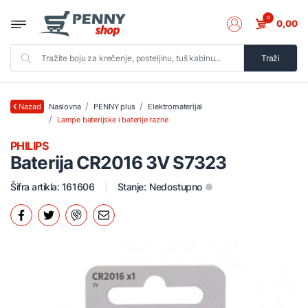
0
0,00
Traži
Naslovna
PENNY plus
Elektromaterijal
Nazad
Lampe baterijske i baterije razne
PHILIPS
Baterija CR2016 3V S7323
Šifra artikla: 161606
Stanje:
Nedostupno