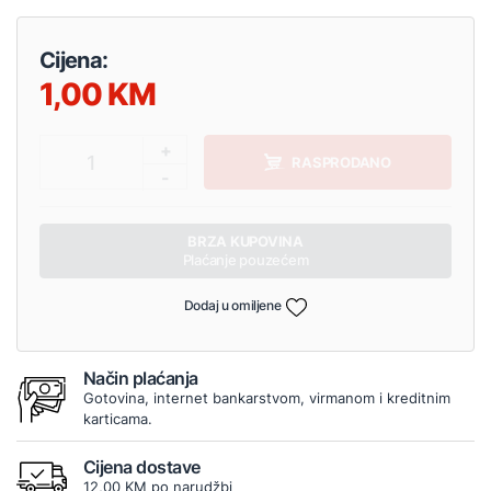
Cijena:
1,00
+
1
RASPRODANO
-
BRZA KUPOVINA
Plaćanje pouzećem
Dodaj u omiljene
Način plaćanja
Gotovina, internet bankarstvom, virmanom i kreditnim
karticama.
Cijena dostave
12,00 KM po narudžbi