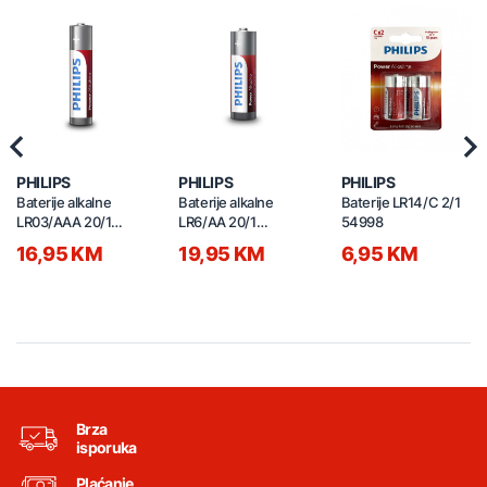
Previous
Nex
PHILIPS
PHILIPS
PHILIPS
Baterije alkalne
Baterije alkalne
Baterije LR14/C 2/1
LR03/AAA 20/1
LR6/AA 20/1
54998
LR03P20BP10
LR6P20BP10
16,95 KM
19,95 KM
6,95 KM
Brza
isporuka
Plaćanje