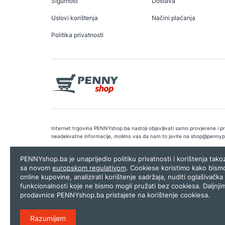
Sigurnost
Dostava
Uslovi korištenja
Načini plaćanja
Politika privatnosti
Internet trgovina PENNYshop.ba nastoji objavljivati samo provjerene i pra
neadekvatne informacije, molimo vas da nam to javite na
shop@pennyp
Copyright © 2026.
Penny plus d.o.o. Sarajevo
.
Dizajn i programiranj
PENNYshop.ba je unaprijedio politiku privatnosti i korištenja tak
sa novom
europskom regulativom
. Cookiese koristimo kako bism
online kupovine, analizirati korištenje sadržaja, nuditi oglašivačka 
funkcionalnosti koje ne bismo mogli pružati bez cookiesa. Daljnji
prodavnice PENNYshop.ba pristajete na korištenje cookiesa.
Razumijem