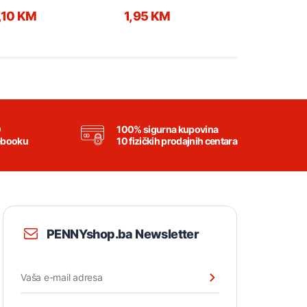
,10 KM
1,95 KM
2,95 KM
0
100% sigurna kupovina
ebooku
10 fizičkih prodajnih centara
PENNYshop.ba Newsletter