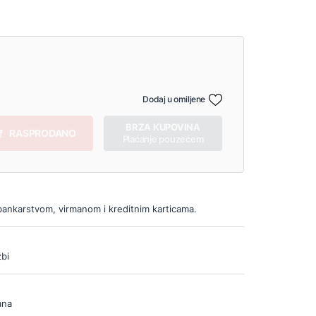
Dodaj u omiljene
BRZA KUPOVINA
RASPRODANO
Plaćanje pouzećem
bankarstvom, virmanom i kreditnim karticama.
bi
ana