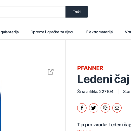
Traži
i galanterija
Oprema i igračke za djecu
Elektromaterijal
Vrt
PFANNER
Ledeni čaj
Šifra artikla: 227104
Stan
Tip proizvoda: Ledeni čaj;