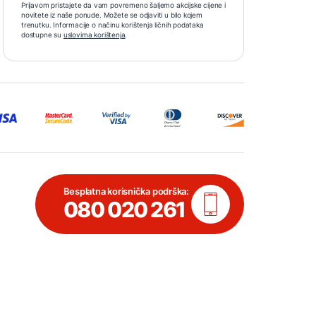
Prijavom pristajete da vam povremeno šaljemo akcijske cijene i
novitete iz naše ponude. Možete se odjaviti u bilo kojem
trenutku. Informacije o načinu korištenja ličnih podataka
dostupne su
uslovima korištenja
.
Besplatna korisnička podrška:
080 020 261