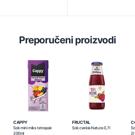
Preporučeni proizvodi
CAPPY
FRUCTAL
C
Sok mini miks tetrapak
Sok cvekla Natura 0,7l
So
200ml
2l