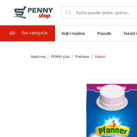
Sve kategorije
aštitu
Ugostiteljstvo
Alati i mašine
Posuđe
Tekstil 
Naslovna
PENNY plus
Prehrana
Sokovi