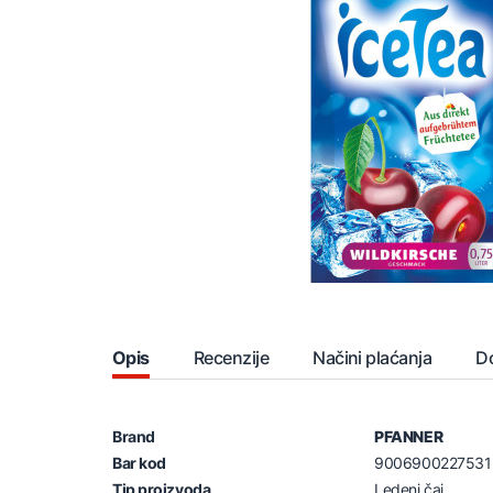
Opis
Recenzije
Načini plaćanja
D
Brand
PFANNER
Bar kod
9006900227531
Tip proizvoda
Ledeni čaj