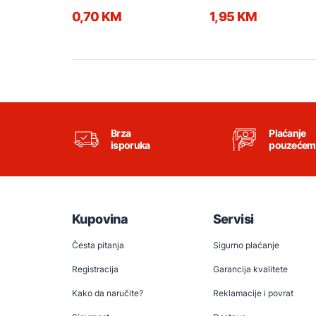
0,70 KM
1,95 KM
Brza
Plaćanje
isporuka
pouzećem
Kupovina
Servisi
Česta pitanja
Sigurno plaćanje
Registracija
Garancija kvalitete
Kako da naručite?
Reklamacije i povrat