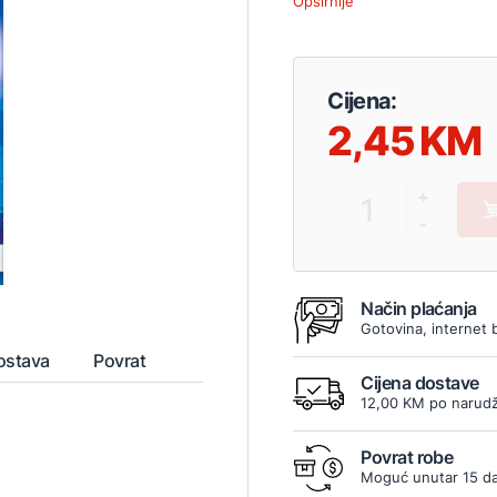
Opširnije
Cijena:
2,45
+
1
-
Način plaćanja
Gotovina, internet 
ostava
Povrat
Cijena dostave
12,00 KM po narudž
Povrat robe
Moguć unutar 15 d