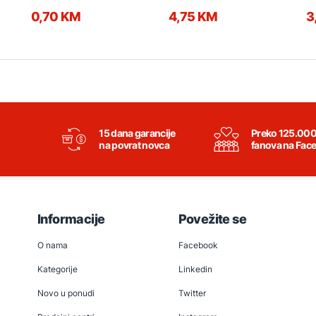
0,70 KM
4,75 KM
3
15 dana garancije
Preko 125.00
na povrat novca
fanova na Fac
Informacije
Povežite se
O nama
Facebook
Kategorije
Linkedin
Novo u ponudi
Twitter