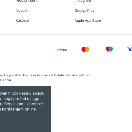
Prodajni centri
Instagram
Novosti
Goolge Play
Katalozi
Apple App Store
vilne podatke. Ako na našoj stranici otkrijete neistinite, odnosno
lus.com
.
e:
Lampa.ba
ozvanih cookiesa u skladu
o mogli pružati uslugu
rješenja, kao i za ostale
m korištenjem online