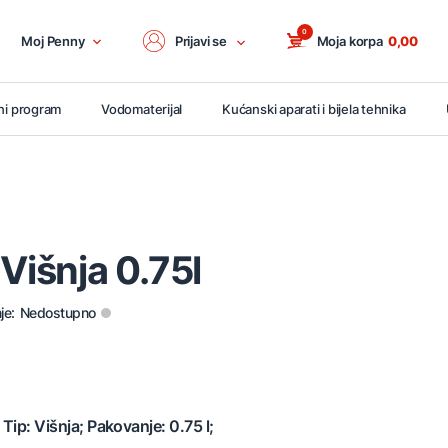
0
Moj Penny
Prijavi se
Moja korpa
0,00
ni program
Vodomaterijal
Kućanski aparati i bijela tehnika
 Višnja 0.75l
je:
Nedostupno
 Tip: Višnja; Pakovanje: 0.75 l;