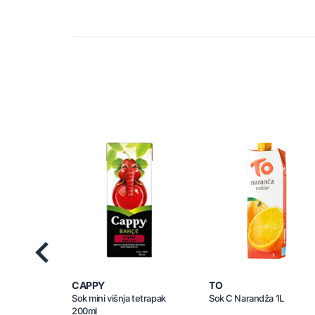
Previous
CAPPY
TO
Sok mini višnja tetrapak
Sok C Narandža 1L
200ml