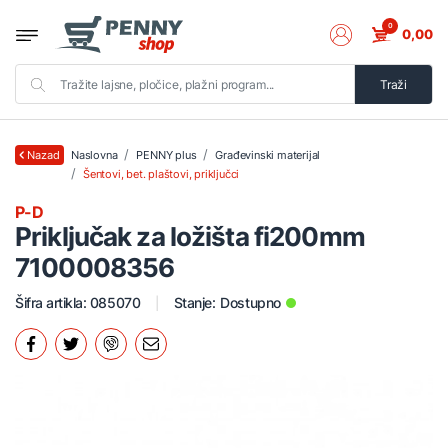
0
0,00
Traži
Naslovna
PENNY plus
Građevinski materijal
Nazad
Šentovi, bet. plaštovi, priključci
P-D
Priključak za ložišta fi200mm
7100008356
Šifra artikla: 085070
Stanje:
Dostupno