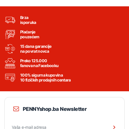
Brza
isporuka
Plaćanje
pouzećem
15 dana garancije
na povrat novca
Preko 125.000
fanova na Facebooku
100% sigurna kupovina
10 fizičkih prodajnih centara
PENNYshop.ba Newsletter