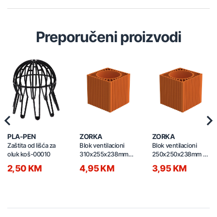
Preporučeni proizvodi
Previous
Nex
PLA-PEN
ZORKA
ZORKA
Zaštita od lišća za
Blok ventilacioni
Blok ventilacioni
oluk koš-00010
310x255x238mm
250x250x238mm FI
FI200
180
2,50 KM
4,95 KM
3,95 KM