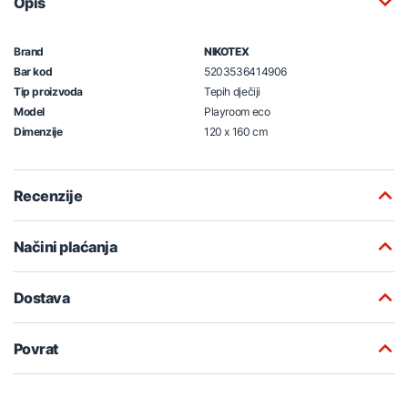
Opis
Brand
NIKOTEX
Bar kod
5203536414906
Tip proizvoda
Tepih dječiji
Model
Playroom eco
Dimenzije
120 x 160 cm
Recenzije
Načini plaćanja
Dostava
Povrat