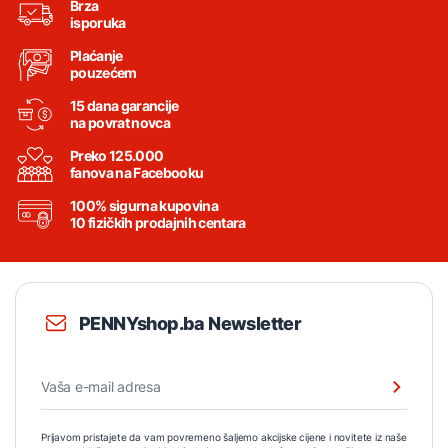
Brza
isporuka
Plaćanje
pouzećem
15 dana garancije
na povrat novca
Preko 125.000
fanova na Facebooku
100% sigurna kupovina
10 fizičkih prodajnih centara
PENNYshop.ba Newsletter
Prijavom pristajete da vam povremeno šaljemo akcijske cijene i novitete iz naše