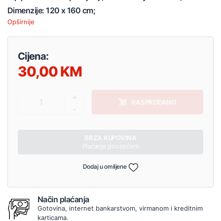
Dimenzije: 120 x 160 cm;
Opširnije
Cijena:
30,00
+
1
RASPRODANO
-
BRZA KUPOVINA
Plaćanje pouzećem
Dodaj u omiljene
Način plaćanja
Gotovina, internet bankarstvom, virmanom i kreditnim
karticama.