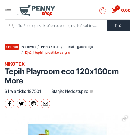
0
0,00
Traži
Naslovna
PENNY plus
Tekstil i galanterija
Nazad
Dječiji tepisi, prostirke za igru
NIKOTEX
Tepih Playroom eco 120x160cm
More
Šifra artikla: 187501
Stanje:
Nedostupno