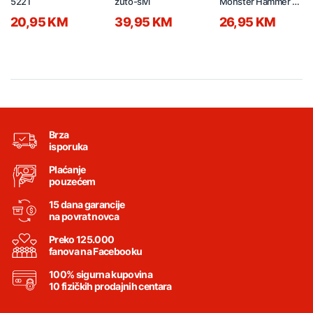
5221
žuto-sivi
Monster Hammer na
daljinski 19cm
20,95 KM
39,95 KM
26,95 KM
21790029
Brza
isporuka
Plaćanje
pouzećem
15 dana garancije
na povrat novca
Preko 125.000
fanova na Facebooku
100% sigurna kupovina
10 fizičkih prodajnih centara