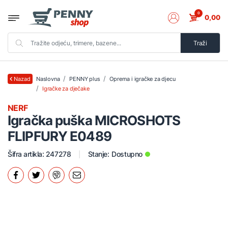
0
0,00
Traži
Naslovna
PENNY plus
Oprema i igračke za djecu
Nazad
Igračke za dječake
NERF
Igračka puška MICROSHOTS
FLIPFURY E0489
Šifra artikla: 247278
Stanje:
Dostupno