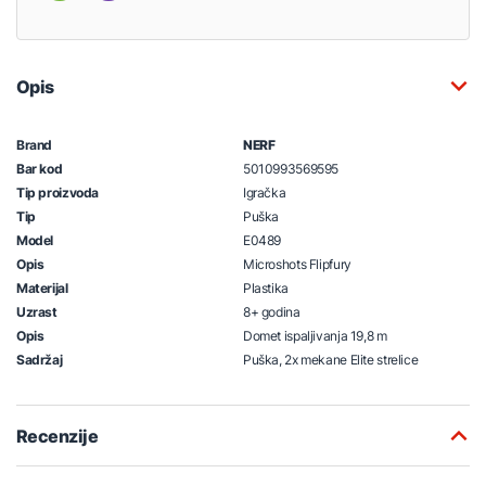
Opis
Brand
NERF
Bar kod
5010993569595
Tip proizvoda
Igračka
Tip
Puška
Model
E0489
Opis
Microshots Flipfury
Materijal
Plastika
Uzrast
8+ godina
Opis
Domet ispaljivanja 19,8 m
Sadržaj
Puška, 2x mekane Elite strelice
Recenzije