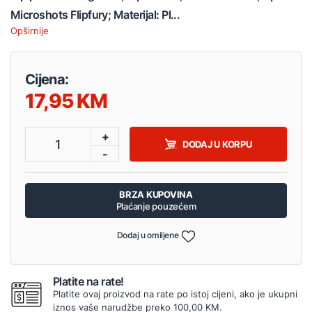
Microshots Flipfury; Materijal: Pl...
Opširnije
Cijena:
17,95
+
1
DODAJ U KORPU
-
BRZA KUPOVINA
Plaćanje pouzećem
Dodaj u omiljene
Platite na rate!
Platite ovaj proizvod na rate po istoj cijeni, ako je ukupni
iznos vaše narudžbe preko 100,00 KM.