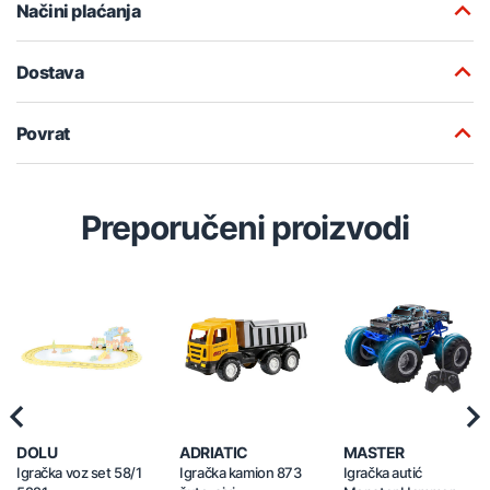
Načini plaćanja
Dostava
Povrat
Preporučeni proizvodi
Previous
Nex
DOLU
ADRIATIC
MASTER
Igračka voz set 58/1
Igračka kamion 873
Igračka autić