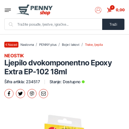
0
0,00
Traži
Naslovna
PENNY plus
Boje i lakovi
Trake, ljepila
Nazad
NEOSTIK
Ljepilo dvokomponentno Epoxy
Extra EP-102 18ml
Šifra artikla: 234517
Stanje:
Dostupno