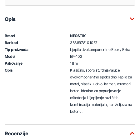
Opis
Brand
NEOSTIK
Bar kod
3838978101057
Tip proizvoda
Ljepilo dvokomponentno Epoxy Extra
Model
EP-102
Pakovanje
18 ml
Opis
Klasično, sporo stvrdnjavajuće
dvokomponentno epoksidno ljepilo za
metal, plastiku, drvo, kamen, mramor i
beton. Idealno za popunjavanje
oštećenja i lijepljenje različitih
kombinacija materijala, npr. željeza na
betonu.
Recenzije