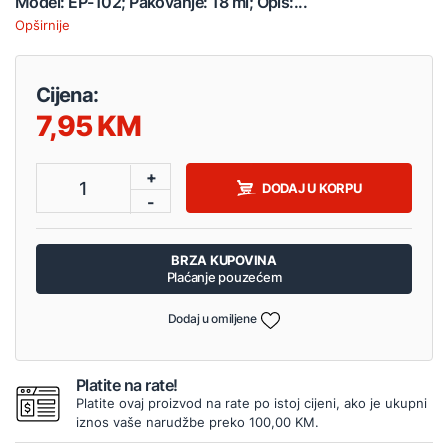
Model: EP-102; Pakovanje: 18 ml; Opis:...
Opširnije
Cijena:
7,95
+
1
DODAJ U KORPU
-
BRZA KUPOVINA
Plaćanje pouzećem
Dodaj u omiljene
Platite na rate!
Platite ovaj proizvod na rate po istoj cijeni, ako je ukupni
iznos vaše narudžbe preko 100,00 KM.