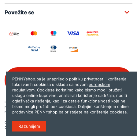
Povežite se
Besplatna korisnička podrška:
PENNYshop.ba je unaprijedio politiku privatnosti i korištenja
080 020 261
takozvanih cookiesa u skladu sa novom
europskom
regulativom
. Cookiese koristimo kako bismo mogli pružati
uslugu online kupovine, analizirati korištenje sadržaja, nuditi
oglašivačka rješenja, kao i za ostale funkcionalnosti koje ne
Internet trgovina PENNYshop.ba nastoji objavljivati samo provjerene i pravilne
bismo mogli pružati bez cookiesa. Daljnjim korištenjem online
podatke. Ako na našoj stranici otkrijete neistinite, odnosno neadekvatne informacije,
prodavnice PENNYshop.ba pristajete na korištenje cookiesa.
molimo vas da nam to javite na
shop@pennyplus.com
.
Copyright © 2026.
Penny plus d.o.o. Sarajevo
.
Razumijem
Dizajn i programiranje:
Lampa.ba