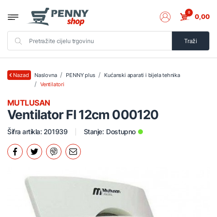
0
0,00
Traži
Naslovna
PENNY plus
Kućanski aparati i bijela tehnika
Nazad
Ventilatori
MUTLUSAN
Ventilator FI 12cm 000120
Šifra artikla: 201939
Stanje:
Dostupno