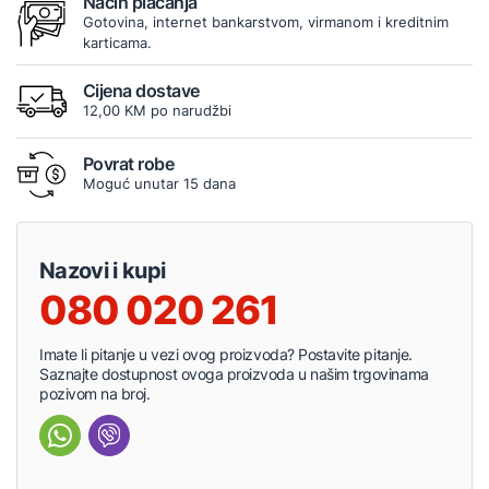
Način plaćanja
Gotovina, internet bankarstvom, virmanom i kreditnim
karticama.
Cijena dostave
12,00 KM po narudžbi
Povrat robe
Moguć unutar 15 dana
Nazovi i kupi
080 020 261
Imate li pitanje u vezi ovog proizvoda? Postavite pitanje.
Saznajte dostupnost ovoga proizvoda u našim trgovinama
pozivom na broj.