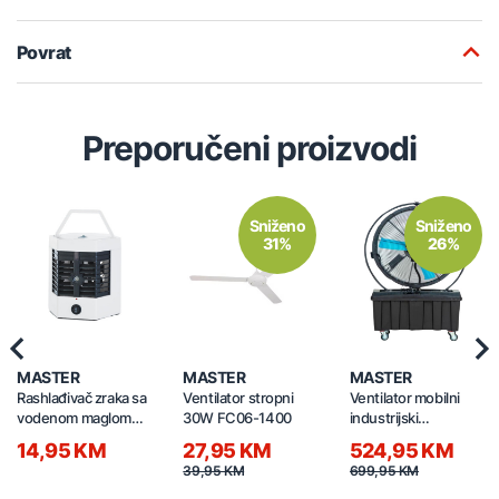
Povrat
Preporučeni proizvodi
Sniženo
Sniženo
31%
26%
Previous
Nex
MASTER
MASTER
MASTER
Rashlađivač zraka sa
Ventilator stropni
Ventilator mobilni
vodenom maglom
30W FC06-1400
industrijski
375
12000m3/h QD-720
14,95 KM
27,95 KM
524,95 KM
39,95 KM
699,95 KM