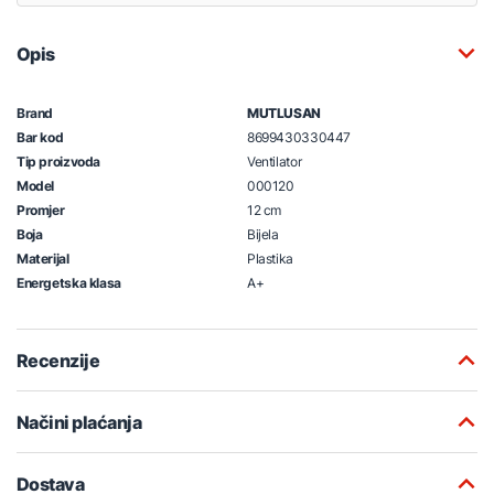
Opis
Brand
MUTLUSAN
Bar kod
8699430330447
Tip proizvoda
Ventilator
Model
000120
Promjer
12 cm
Boja
Bijela
Materijal
Plastika
Energetska klasa
A+
Recenzije
Načini plaćanja
Dostava