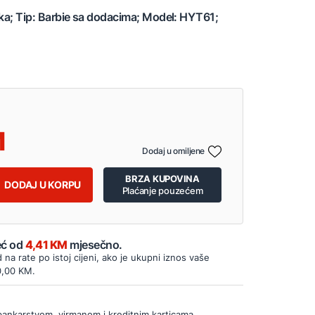
tka; Tip: Barbie sa dodacima; Model: HYT61;
Dodaj u omiljene
BRZA KUPOVINA
DODAJ U KORPU
Plaćanje pouzećem
Već od
4,41 KM
mjesečno.
d na rate po istoj cijeni, ako je ukupni iznos vaše
0,00 KM.
bankarstvom, virmanom i kreditnim karticama.