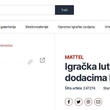
Traži
i galanterija
Elektromaterijal
Oprema i igračke za djecu
Vrt
 djevojčice
MATTEL
Igračka lu
dodacima
Šifra artikla: 247274
Stan