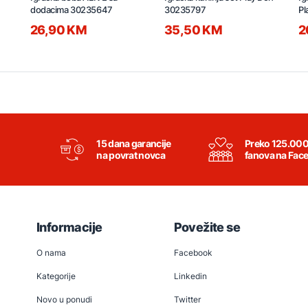
dodacima 30235647
30235797
Pl
26,90 KM
35,50 KM
2
15 dana garancije
Preko 125.00
na povrat novca
fanova na Fac
Informacije
Povežite se
O nama
Facebook
Kategorije
Linkedin
Novo u ponudi
Twitter