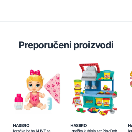
Preporučeni proizvodi
HASBRO
HASBRO
H
Igračka beba ALIVE sa
Igračka kuhinja set Play Doh
Ig