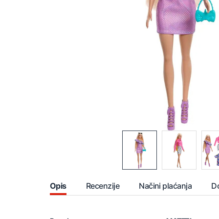
Opis
Recenzije
Načini plaćanja
D