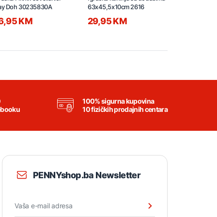
ay Doh 30235830A
63x45,5x10cm 2616
6,95 KM
29,95 KM
3,95 KM
0
100% sigurna kupovina
ebooku
10 fizičkih prodajnih centara
PENNYshop.ba Newsletter