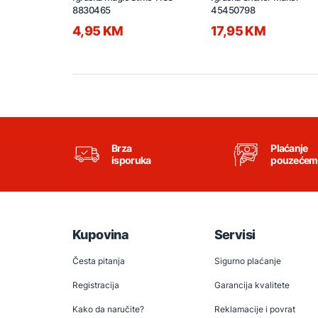
8830465
45450798
4,95 KM
17,95 KM
Brza
Plaćanje
isporuka
pouzećem
Kupovina
Servisi
Česta pitanja
Sigurno plaćanje
Registracija
Garancija kvalitete
Kako da naručite?
Reklamacije i povrat