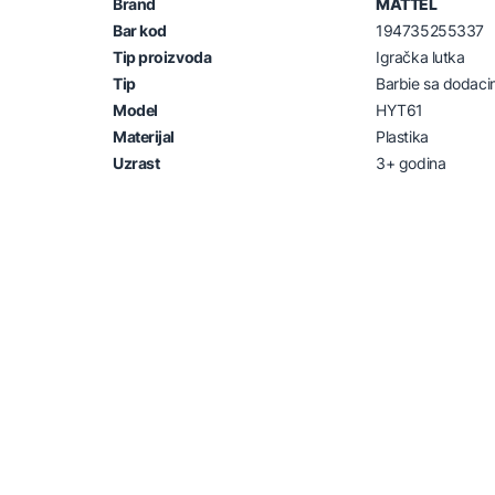
Brand
MATTEL
Bar kod
194735255337
Tip proizvoda
Igračka lutka
Tip
Barbie sa dodac
Model
HYT61
Materijal
Plastika
Uzrast
3+ godina