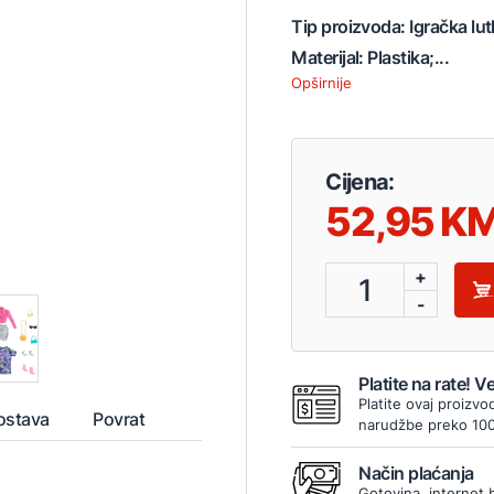
Tip proizvoda: Igračka lu
Materijal: Plastika;...
Opširnije
Cijena:
52,95
+
1
-
Platite na rate! 
Platite ovaj proizvo
ostava
Povrat
narudžbe preko 10
Način plaćanja
Gotovina, internet 