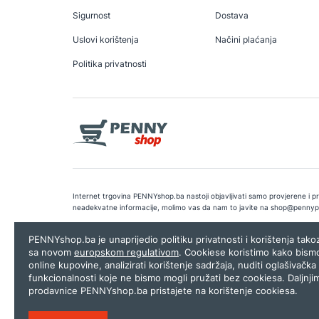
Sigurnost
Dostava
Uslovi korištenja
Načini plaćanja
Politika privatnosti
Internet trgovina PENNYshop.ba nastoji objavljivati samo provjerene i pra
neadekvatne informacije, molimo vas da nam to javite na
shop@pennyp
Copyright © 2026.
Penny plus d.o.o. Sarajevo
.
Dizajn i programiranj
PENNYshop.ba je unaprijedio politiku privatnosti i korištenja tak
sa novom
europskom regulativom
. Cookiese koristimo kako bism
online kupovine, analizirati korištenje sadržaja, nuditi oglašivačka 
funkcionalnosti koje ne bismo mogli pružati bez cookiesa. Daljnji
prodavnice PENNYshop.ba pristajete na korištenje cookiesa.