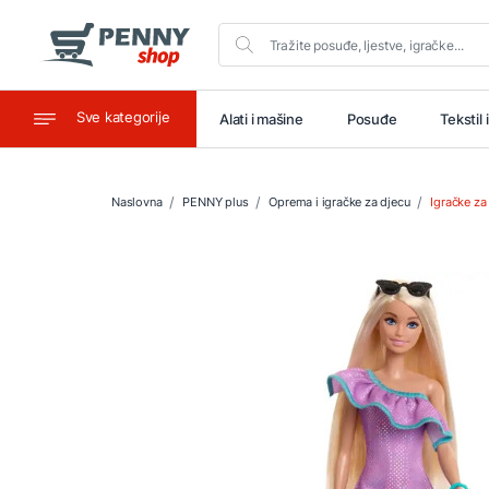
Sve kategorije
aštitu
Ugostiteljstvo
Alati i mašine
Posuđe
Tekstil 
Naslovna
PENNY plus
Oprema i igračke za djecu
Igračke za