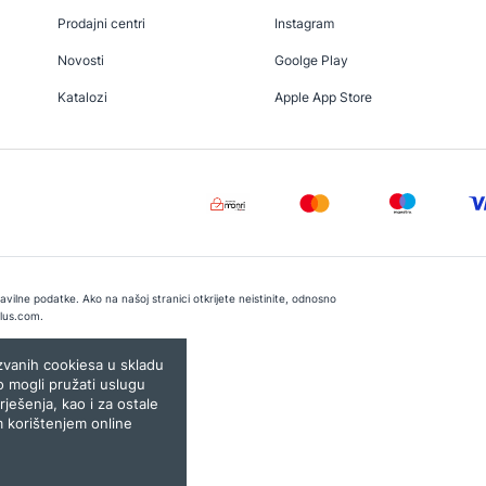
Prodajni centri
Instagram
Novosti
Goolge Play
Katalozi
Apple App Store
vilne podatke. Ako na našoj stranici otkrijete neistinite, odnosno
lus.com
.
e:
Lampa.ba
ozvanih cookiesa u skladu
o mogli pružati uslugu
rješenja, kao i za ostale
m korištenjem online