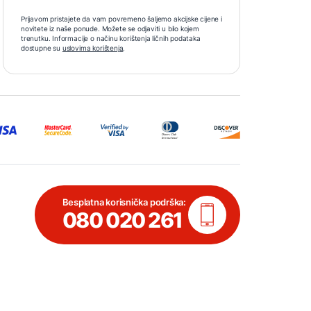
Prijavom pristajete da vam povremeno šaljemo akcijske cijene i
novitete iz naše ponude. Možete se odjaviti u bilo kojem
trenutku. Informacije o načinu korištenja ličnih podataka
dostupne su
uslovima korištenja
.
Besplatna korisnička podrška:
080 020 261