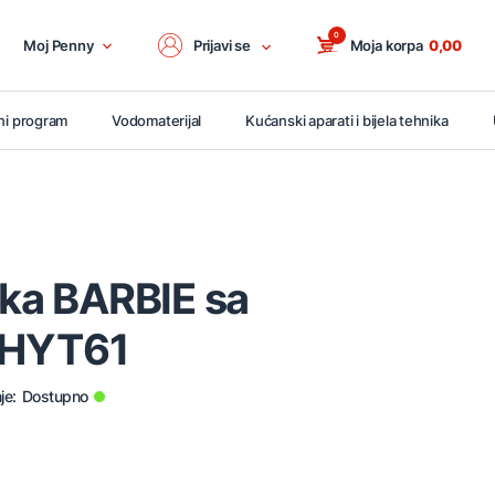
0
Moj Penny
Prijavi se
Moja korpa
0,00
ni program
Vodomaterijal
Kućanski aparati i bijela tehnika
tka BARBIE sa
 HYT61
je:
Dostupno