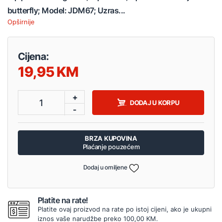
butterfly; Model: JDM67; Uzras...
Opširnije
Cijena:
19,95
+
1
DODAJ U KORPU
-
BRZA KUPOVINA
Plaćanje pouzećem
Dodaj u omiljene
Platite na rate!
Platite ovaj proizvod na rate po istoj cijeni, ako je ukupni
iznos vaše narudžbe preko 100,00 KM.