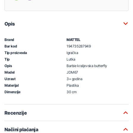
Opis
Brand
MATTEL
Bar kod
194735287949
Tip proizvoda
Igračka
Tip
Lutka
Opis
Barbie kraljevska butterfly
Model
JDM67
Uzrast
3+ godina
Materijal
Plastika
Dimenzije
30 cm
Recenzije
Načini plaćanja