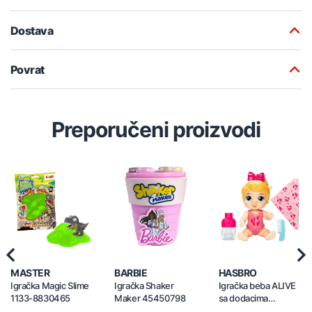
Dostava
Povrat
Preporučeni proizvodi
Previous
Nex
MASTER
BARBIE
HASBRO
Igračka Magic Slime
Igračka Shaker
Igračka beba ALIVE
1133-8830465
Maker 45450798
sa dodacima
30235647