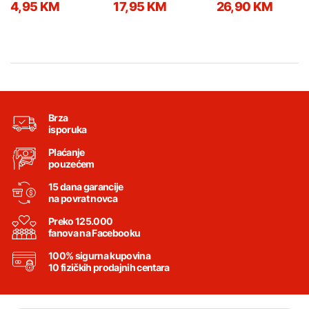
4,95 KM
17,95 KM
26,90 KM
Brza
isporuka
Plaćanje
pouzećem
15 dana garancije
na povrat novca
Preko 125.000
fanova na Facebooku
100% sigurna kupovina
10 fizičkih prodajnih centara