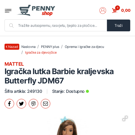
0
0,00
Traži
Naslovna
PENNY plus
Oprema i igračke za djecu
Nazad
Igračke za djevojčice
MATTEL
Igračka lutka Barbie kraljevska
Butterfly JDM67
Šifra artikla: 249130
Stanje:
Dostupno