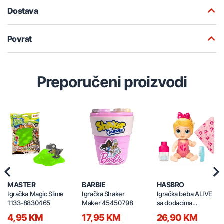
Dostava
Povrat
Preporučeni proizvodi
Previous
Nex
MASTER
BARBIE
HASBRO
Igračka Magic Slime
Igračka Shaker
Igračka beba ALIVE
1133-8830465
Maker 45450798
sa dodacima
30235647
4,95 KM
17,95 KM
26,90 KM