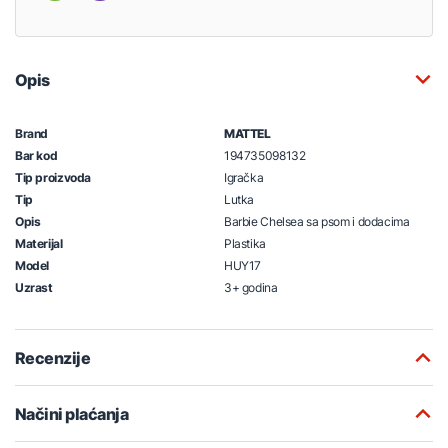
Opis
Brand
MATTEL
Bar kod
194735098132
Tip proizvoda
Igračka
Tip
Lutka
Opis
Barbie Chelsea sa psom i dodacima
Materijal
Plastika
Model
HUY17
Uzrast
3+ godina
Recenzije
Načini plaćanja