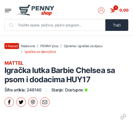
0
0,00
Traži
Naslovna
PENNY plus
Oprema i igračke za djecu
Nazad
Igračke za djevojčice
MATTEL
Igračka lutka Barbie Chelsea sa
psom i dodacima HUY17
Šifra artikla: 249140
Stanje:
Dostupno