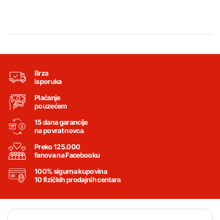
Brza
isporuka
Plaćanje
pouzećem
15 dana garancije
na povrat novca
Preko 125.000
fanova na Facebooku
100% sigurna kupovina
10 fizičkih prodajnih centara