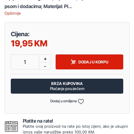
psom i dodacima; Materijal: Pl...
Opširnije
Cijena:
19,95
+
1
DODAJ U KORPU
-
BRZA KUPOVINA
Plaćanje pouzećem
Dodaj u omiljene
Platite na rate!
Platite ovaj proizvod na rate po istoj cijeni, ako je ukupni
iznos vaše narudžbe preko 100,00 KM.