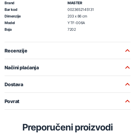
Brand
MASTER
Bar kod
0023652145131
Dimenzije
203 x 86 cm
Model
YTF-006A
Boja
7202
Recenzije
Načini plaćanja
Dostava
Povrat
Preporučeni proizvodi