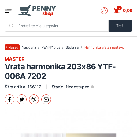
0
0,00
Traži
Naslovna
PENNY plus
Stolarija
Harmonika vrata i nastavci
Nazad
MASTER
Vrata harmonika 203x86 YTF-
006A 7202
Šifra artikla: 156112
Stanje:
Nedostupno