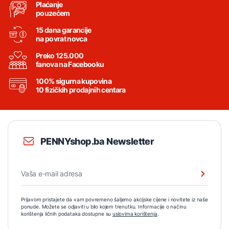
Plaćanje
pouzećem
15 dana garancije
na povrat novca
Preko 125.000
fanova na Facebooku
100% sigurna kupovina
10 fizičkih prodajnih centara
PENNYshop.ba Newsletter
Prijavom pristajete da vam povremeno šaljemo akcijske cijene i novitete iz naše
ponude. Možete se odjaviti u bilo kojem trenutku. Informacije o načinu
korištenja ličnih podataka dostupne su
uslovima korištenja
.