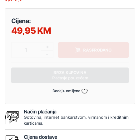
Cijena:
49,95
+
1
RASPRODANO
-
BRZA KUPOVINA
Plaćanje pouzećem
Dodaj u omiljene
Način plaćanja
Gotovina, internet bankarstvom, virmanom i kreditnim
karticama.
Cijena dostave