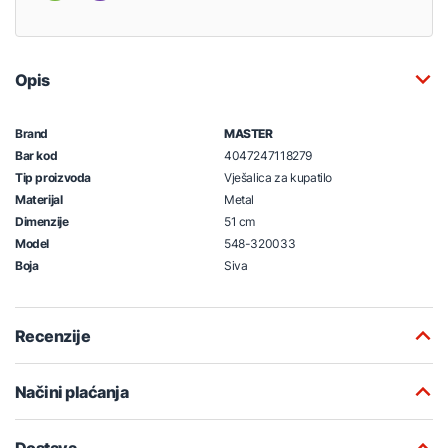
Opis
Brand
MASTER
Bar kod
4047247118279
Tip proizvoda
Vješalica za kupatilo
Materijal
Metal
Dimenzije
51 cm
Model
548-320033
Boja
Siva
Recenzije
Načini plaćanja
Dostava