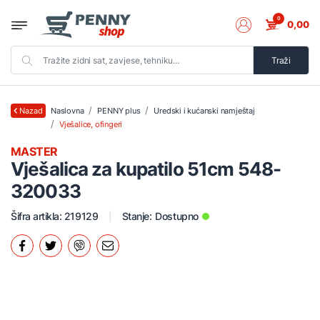
0
0,00
Traži
Naslovna
PENNY plus
Uredski i kućanski namještaj
Nazad
Vješalice, ofingeri
MASTER
Vješalica za kupatilo 51cm 548-
320033
Šifra artikla: 219129
Stanje:
Dostupno