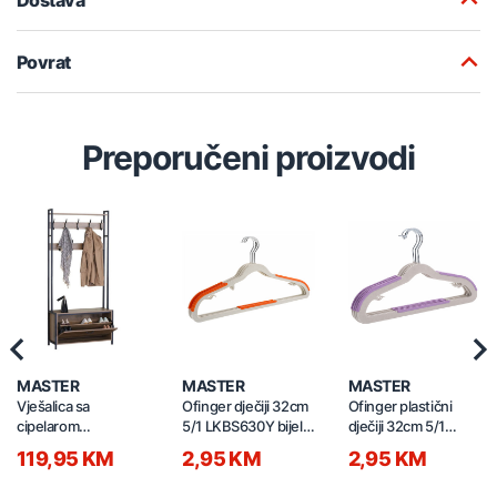
Povrat
Preporučeni proizvodi
Previous
Nex
MASTER
MASTER
MASTER
Vješalica sa
Ofinger dječiji 32cm
Ofinger plastični
cipelarom
5/1 LKBS630Y bijeli-
dječiji 32cm 5/1
84x30x182cm
narandžasti
LKBS630PP bijeli-
119,95 KM
2,95 KM
2,95 KM
YMJ8430182L drvo
ljubičasti