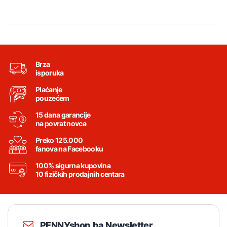
Brza
isporuka
Plaćanje
pouzećem
15 dana garancije
na povrat novca
Preko 125.000
fanova na Facebooku
100% sigurna kupovina
10 fizičkih prodajnih centara
PENNYshop.ba Newsletter