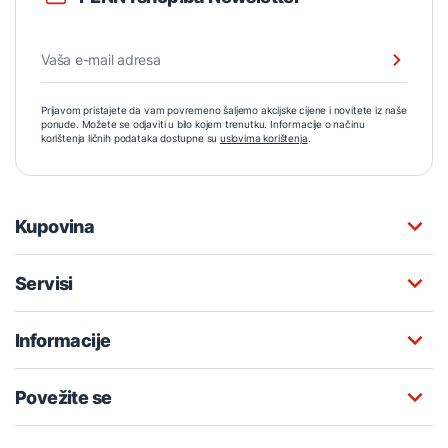
Prijavom pristajete da vam povremeno šaljemo akcijske cijene i novitete iz naše
ponude. Možete se odjaviti u bilo kojem trenutku. Informacije o načinu
korištenja ličnih podataka dostupne su
uslovima korištenja
.
Kupovina
Servisi
Informacije
Povežite se