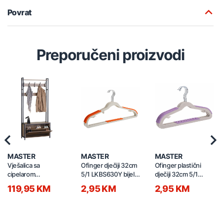
Povrat
Preporučeni proizvodi
Previous
Nex
MASTER
MASTER
MASTER
Vješalica sa
Ofinger dječiji 32cm
Ofinger plastični
cipelarom
5/1 LKBS630Y bijeli-
dječiji 32cm 5/1
84x30x182cm
narandžasti
LKBS630PP bijeli-
119,95 KM
2,95 KM
2,95 KM
YMJ8430182L drvo
ljubičasti