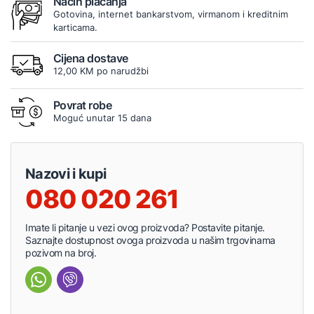
Način plaćanja
Gotovina, internet bankarstvom, virmanom i kreditnim
karticama.
Cijena dostave
12,00 KM po narudžbi
Povrat robe
Moguć unutar 15 dana
Nazovi i kupi
080 020 261
Imate li pitanje u vezi ovog proizvoda? Postavite pitanje.
Saznajte dostupnost ovoga proizvoda u našim trgovinama
pozivom na broj.