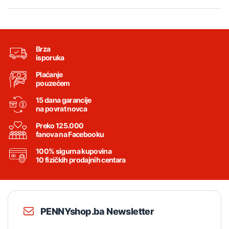
Brza
isporuka
Plaćanje
pouzećem
15 dana garancije
na povrat novca
Preko 125.000
fanova na Facebooku
100% sigurna kupovina
10 fizičkih prodajnih centara
PENNYshop.ba Newsletter