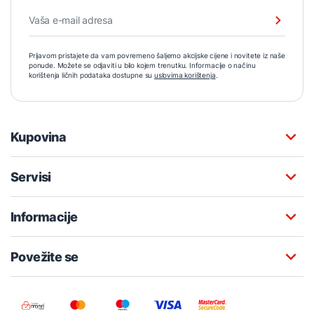
Prijavom pristajete da vam povremeno šaljemo akcijske cijene i novitete iz naše
ponude. Možete se odjaviti u bilo kojem trenutku. Informacije o načinu
korištenja ličnih podataka dostupne su
uslovima korištenja
.
Kupovina
Servisi
Informacije
Povežite se