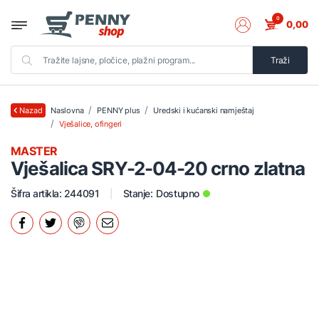
0
0,00
Traži
Naslovna
PENNY plus
Uredski i kućanski namještaj
Nazad
Vješalice, ofingeri
MASTER
Vješalica SRY-2-04-20 crno zlatna
Šifra artikla: 244091
Stanje:
Dostupno