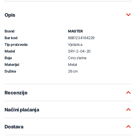
Opis
Brand
MASTER
Bar kod
8681234164229
Tip proizvoda
Vješalica
Model
SRY-2-04-20
Boja
Crno zlatna
Materijal
Metal
Dužina
26 cm
Recenzije
Načini plaćanja
Dostava