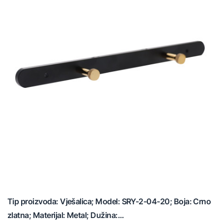
Tip proizvoda: Vješalica; Model: SRY-2-04-20; Boja: Crno
zlatna; Materijal: Metal; Dužina:...