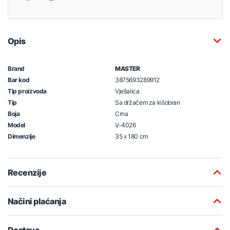
Opis
Brand
MASTER
Bar kod
3875693289912
Tip proizvoda
Vješalica
Tip
Sa držačem za kišobran
Boja
Crna
Model
V-4026
Dimenzije
35 x 180 cm
Recenzije
Načini plaćanja
Dostava