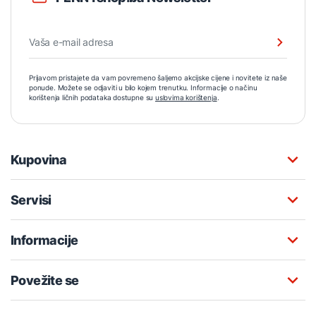
Prijavom pristajete da vam povremeno šaljemo akcijske cijene i novitete iz naše
ponude. Možete se odjaviti u bilo kojem trenutku. Informacije o načinu
korištenja ličnih podataka dostupne su
uslovima korištenja
.
Kupovina
Servisi
Informacije
Povežite se