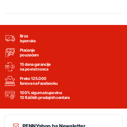
Brza
isporuka
Plaćanje
pouzećem
15 dana garancije
na povrat novca
Preko 125.000
fanova na Facebooku
100% sigurna kupovina
10 fizičkih prodajnih centara
PENNYshop.ba Newsletter