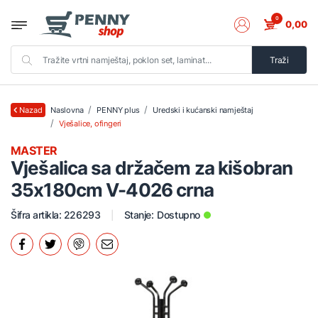
0
0,00
Traži
Naslovna
PENNY plus
Uredski i kućanski namještaj
Nazad
Vješalice, ofingeri
MASTER
Vješalica sa držačem za kišobran
35x180cm V-4026 crna
Šifra artikla: 226293
Stanje:
Dostupno