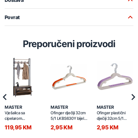
Povrat
Preporučeni proizvodi
Previous
Nex
MASTER
MASTER
MASTER
Vješalica sa
Ofinger dječiji 32cm
Ofinger plastični
cipelarom
5/1 LKBS630Y bijeli-
dječiji 32cm 5/1
84x30x182cm
narandžasti
LKBS630PP bijeli-
119,95 KM
2,95 KM
2,95 KM
YMJ8430182L drvo
ljubičasti