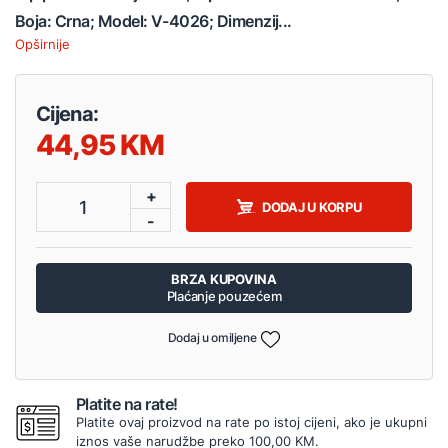
Boja: Crna; Model: V-4026; Dimenzij...
Opširnije
Cijena:
44,95
+
1
DODAJ U KORPU
-
BRZA KUPOVINA
Plaćanje pouzećem
Dodaj u omiljene
Platite na rate!
Platite ovaj proizvod na rate po istoj cijeni, ako je ukupni
iznos vaše narudžbe preko 100,00 KM.