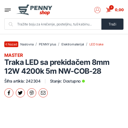
0
0,00
Traži
Naslovna
PENNY plus
Elektromaterijal
LED trake
Nazad
MASTER
Traka LED sa prekidačem 8mm
12W 4200k 5m NW-COB-28
Šifra artikla: 242304
Stanje:
Dostupno