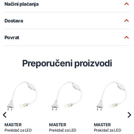
Načini plaćanja
Dostava
Povrat
Preporučeni proizvodi
Previous
Nex
MASTER
MASTER
MASTER
Prekidač za LED
Prekidač za LED
Prekidač za LED