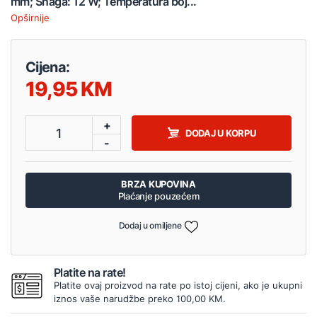
mm; Snaga: 12 W; Temperatura boj...
Opširnije
Cijena:
19,95
+
1
DODAJ U KORPU
-
BRZA KUPOVINA
Plaćanje pouzećem
Dodaj u omiljene
Platite na rate!
Platite ovaj proizvod na rate po istoj cijeni, ako je ukupni
iznos vaše narudžbe preko 100,00 KM.