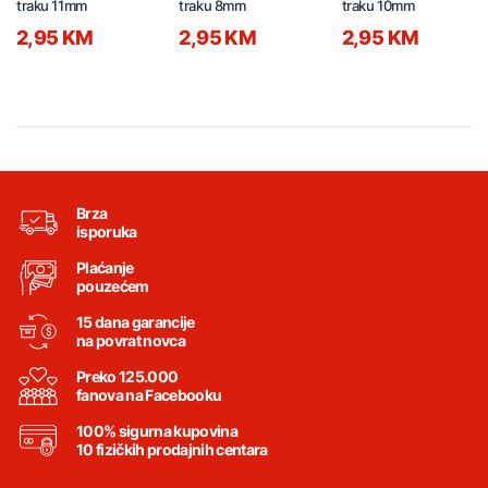
traku 11mm
traku 8mm
traku 10mm
2,95 KM
2,95 KM
2,95 KM
Brza
isporuka
Plaćanje
pouzećem
15 dana garancije
na povrat novca
Preko 125.000
fanova na Facebooku
100% sigurna kupovina
10 fizičkih prodajnih centara