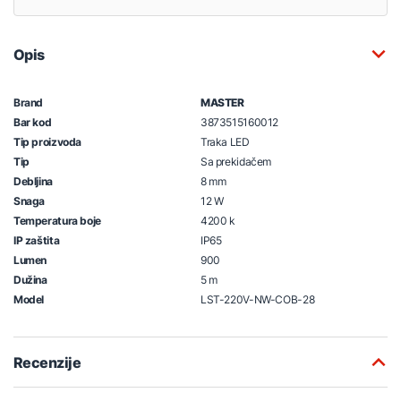
Opis
Brand
MASTER
Bar kod
3873515160012
Tip proizvoda
Traka LED
Tip
Sa prekidačem
Debljina
8 mm
Snaga
12 W
Temperatura boje
4200 k
IP zaštita
IP65
Lumen
900
Dužina
5 m
Model
LST-220V-NW-COB-28
Recenzije