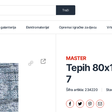
Traži
i galanterija
Elektromaterijal
Oprema i igračke za djecu
Vrt
MASTER
Tepih 80x
7
Šifra artikla: 234220
Stan