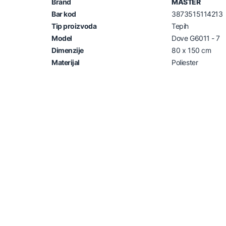
Brand
MASTER
Bar kod
3873515114213
Tip proizvoda
Tepih
Model
Dove G6011 - 7
Dimenzije
80 x 150 cm
Materijal
Poliester