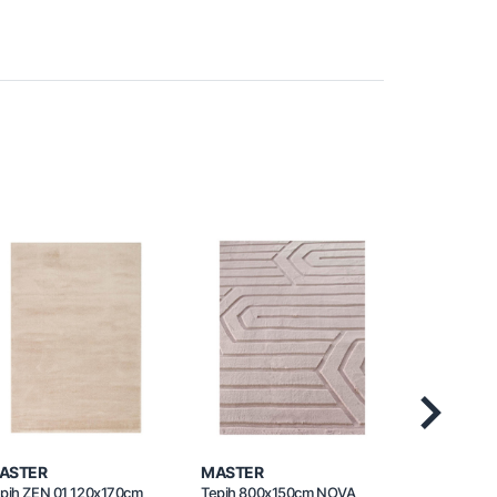
Next
ASTER
MASTER
MASTER
pih ZEN 01 120x170cm
Tepih 800x150cm NOVA
Tepih 200x