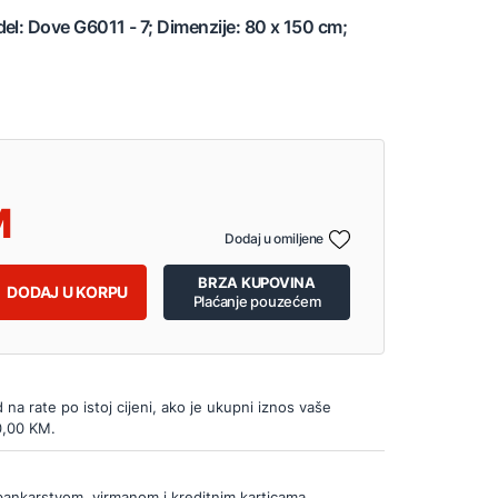
el: Dove G6011 - 7; Dimenzije: 80 x 150 cm;
Dodaj u omiljene
BRZA KUPOVINA
DODAJ U KORPU
Plaćanje pouzećem
d na rate po istoj cijeni, ako je ukupni iznos vaše
0,00 KM.
bankarstvom, virmanom i kreditnim karticama.