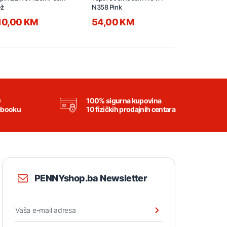
ež
N358 Pink
N358 Pink
10,00 KM
54,00 KM
270,00
0
100% sigurna kupovina
ebooku
10 fizičkih prodajnih centara
PENNYshop.ba Newsletter