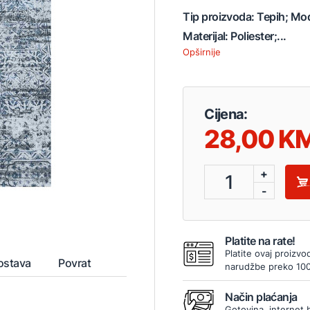
Tip proizvoda: Tepih; Mod
Materijal: Poliester;...
Opširnije
Cijena:
28,00
+
1
-
Platite na rate!
Platite ovaj proizvo
ostava
Povrat
narudžbe preko 10
Način plaćanja
Gotovina, internet 