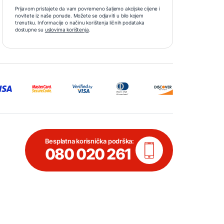
Prijavom pristajete da vam povremeno šaljemo akcijske cijene i
novitete iz naše ponude. Možete se odjaviti u bilo kojem
trenutku. Informacije o načinu korištenja ličnih podataka
dostupne su
uslovima korištenja
.
Besplatna korisnička podrška:
080 020 261