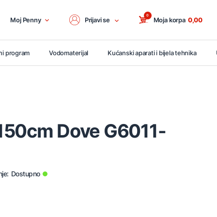
0
Moj Penny
Prijavi se
Moja korpa
0,00
ni program
Vodomaterijal
Kućanski aparati i bijela tehnika
150cm Dove G6011-
je:
Dostupno