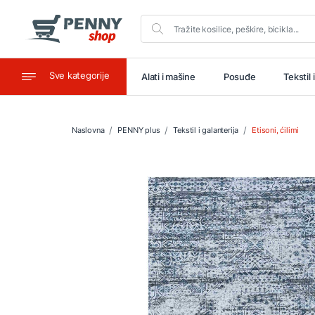
Sve kategorije
aštitu
Ugostiteljstvo
Alati i mašine
Posuđe
Tekstil 
Naslovna
PENNY plus
Tekstil i galanterija
Etisoni, ćilimi