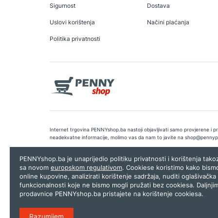
Sigurnost
Dostava
Uslovi korištenja
Načini plaćanja
Politika privatnosti
Internet trgovina PENNYshop.ba nastoji objavljivati samo provjerene i pra
neadekvatne informacije, molimo vas da nam to javite na
shop@pennyp
Copyright © 2026.
Penny plus d.o.o. Sarajevo
.
Dizajn i programiranj
PENNYshop.ba je unaprijedio politiku privatnosti i korištenja tak
sa novom
europskom regulativom
. Cookiese koristimo kako bism
online kupovine, analizirati korištenje sadržaja, nuditi oglašivačka 
funkcionalnosti koje ne bismo mogli pružati bez cookiesa. Daljnji
prodavnice PENNYshop.ba pristajete na korištenje cookiesa.
Razumijem