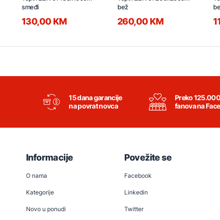
smeđi
bež
b
130,00 KM
260,00 KM
1
15 dana garancije
Preko 125.00
na povrat novca
fanova na Fac
Informacije
Povežite se
O nama
Facebook
Kategorije
Linkedin
Novo u ponudi
Twitter