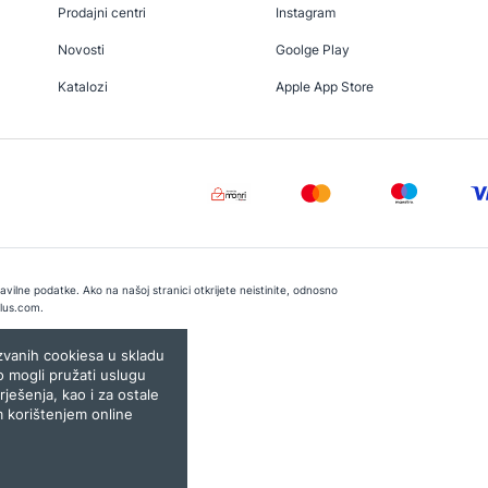
Prodajni centri
Instagram
Novosti
Goolge Play
Katalozi
Apple App Store
vilne podatke. Ako na našoj stranici otkrijete neistinite, odnosno
lus.com
.
e:
Lampa.ba
ozvanih cookiesa u skladu
o mogli pružati uslugu
rješenja, kao i za ostale
m korištenjem online