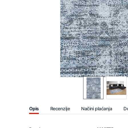
Opis
Recenzije
Načini plaćanja
D