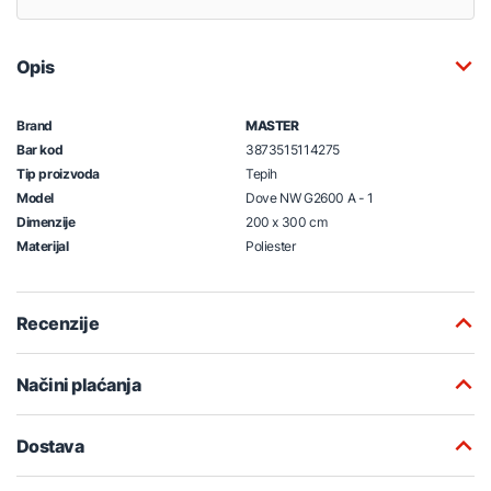
Opis
Brand
MASTER
Bar kod
3873515114275
Tip proizvoda
Tepih
Model
Dove NW G2600 A - 1
Dimenzije
200 x 300 cm
Materijal
Poliester
Recenzije
Načini plaćanja
Dostava