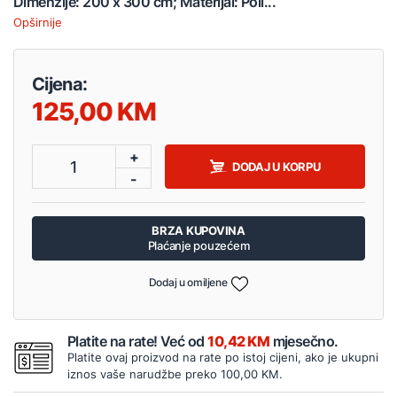
Dimenzije: 200 x 300 cm; Materijal: Poli...
Opširnije
Cijena:
125,00
+
1
DODAJ U KORPU
-
BRZA KUPOVINA
Plaćanje pouzećem
Dodaj u omiljene
Platite na rate! Već od
10,42 KM
mjesečno.
Platite ovaj proizvod na rate po istoj cijeni, ako je ukupni
iznos vaše narudžbe preko 100,00 KM.