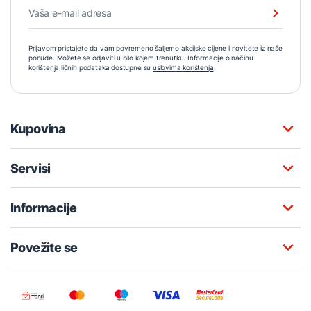
Prijavom pristajete da vam povremeno šaljemo akcijske cijene i novitete iz naše
ponude. Možete se odjaviti u bilo kojem trenutku. Informacije o načinu
korištenja ličnih podataka dostupne su
uslovima korištenja
.
Kupovina
Servisi
Informacije
Povežite se