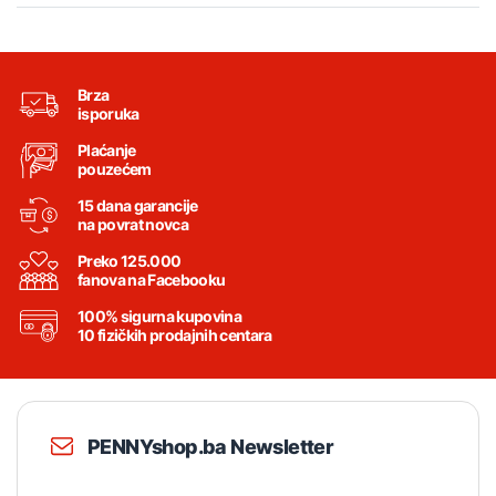
Brza
isporuka
Plaćanje
pouzećem
15 dana garancije
na povrat novca
Preko 125.000
fanova na Facebooku
100% sigurna kupovina
10 fizičkih prodajnih centara
PENNYshop.ba Newsletter