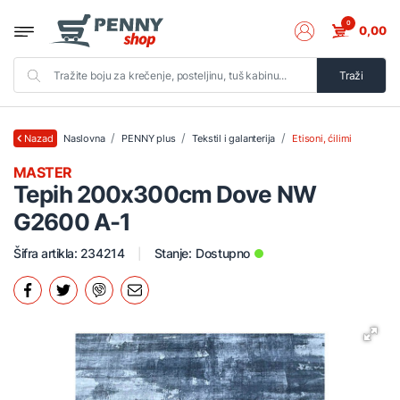
0
0,00
Traži
Naslovna
PENNY plus
Tekstil i galanterija
Etisoni, ćilimi
Nazad
MASTER
Tepih 200x300cm Dove NW
G2600 A-1
Šifra artikla: 234214
Stanje:
Dostupno