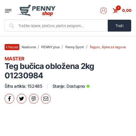
0
0,00
Traži
Naslovna
PENNY plus
Penny Sport
Tegovi, šipke za tegove
Nazad
MASTER
Teg bučica obložena 2kg
01230984
Šifra artikla: 152485
Stanje:
Dostupno