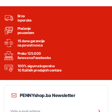
Brza
isporuka
Plaćanje
pouzećem
15 dana garancije
na povrat novca
Preko 125.000
fanova na Facebooku
100% sigurna kupovina
10 fizičkih prodajnih centara
PENNYshop.ba Newsletter