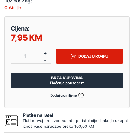
Težina: 2 kg;
Opširnije
Cijena:
7,95
+
1
DODAJ U KORPU
-
BRZA KUPOVINA
Plaćanje pouzećem
Dodaj u omiljene
Platite na rate!
Platite ovaj proizvod na rate po istoj cijeni, ako je ukupni
iznos vaše narudžbe preko 100,00 KM.