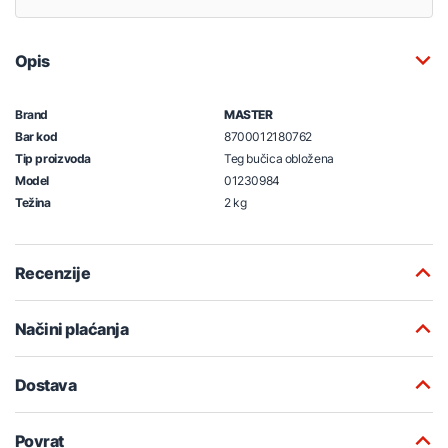
Opis
Brand
MASTER
Bar kod
8700012180762
Tip proizvoda
Teg bučica obložena
Model
01230984
Težina
2 kg
Recenzije
Načini plaćanja
Dostava
Povrat