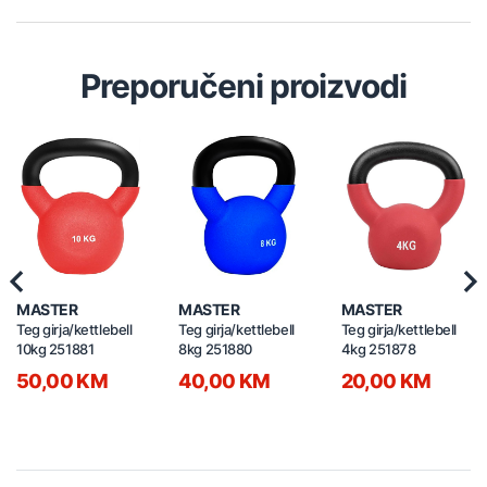
Preporučeni proizvodi
Previous
Nex
MASTER
MASTER
MASTER
Teg girja/kettlebell
Teg girja/kettlebell
Teg girja/kettlebell
10kg 251881
8kg 251880
4kg 251878
50,00 KM
40,00 KM
20,00 KM