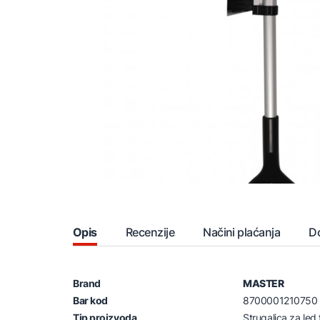
Opis
Recenzije
Načini plaćanja
D
Brand
MASTER
Bar kod
8700001210750
Tip proizvoda
Strugalica za led