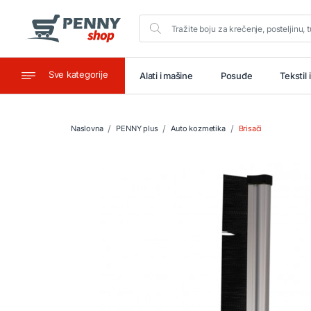
Sve kategorije
aštitu
Ugostiteljstvo
Alati i mašine
Posuđe
Tekstil 
Naslovna
PENNY plus
Auto kozmetika
Brisači