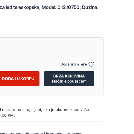
 za led teleskopska; Model: 01210750; Dužina:
Dodaj u omiljene
BRZA KUPOVINA
DODAJ U KORPU
Plaćanje pouzećem
d na rate po istoj cijeni, ako je ukupni iznos vaše
0,00 KM.
bankarstvom, virmanom i kreditnim karticama.