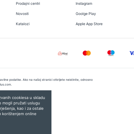
Prodajni centri
Instagram
Novosti
Goolge Play
Katalozi
Apple App Store
vilne podatke. Ako na našoj stranici otkrijete neistinite, odnosno
lus.com
.
e:
Lampa.ba
ozvanih cookiesa u skladu
o mogli pružati uslugu
rješenja, kao i za ostale
m korištenjem online