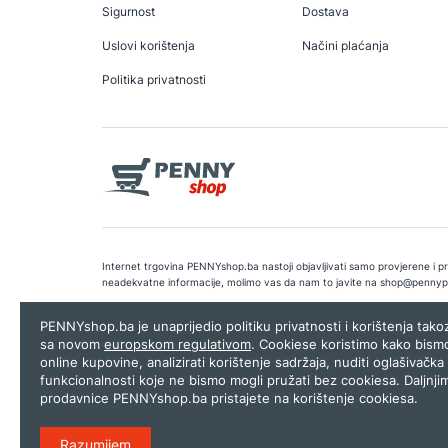
Sigurnost
Dostava
Uslovi korištenja
Načini plaćanja
Politika privatnosti
Internet trgovina PENNYshop.ba nastoji objavljivati samo provjerene i pra
neadekvatne informacije, molimo vas da nam to javite na
shop@pennyp
Copyright © 2026.
Penny plus d.o.o. Sarajevo
.
Dizajn i programiranj
PENNYshop.ba je unaprijedio politiku privatnosti i korištenja tak
sa novom
europskom regulativom
. Cookiese koristimo kako bism
online kupovine, analizirati korištenje sadržaja, nuditi oglašivačka 
funkcionalnosti koje ne bismo mogli pružati bez cookiesa. Daljnji
prodavnice PENNYshop.ba pristajete na korištenje cookiesa.
Razumijem