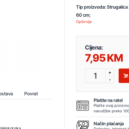
Tip proizvoda: Strugalica
60 cm;
Opširnije
Cijena:
7,95
+
1
-
ostava
Povrat
Platite na rate!
Platite ovaj proizvo
narudžbe preko 10
Način plaćanja
 teleskopska
Gotovina, internet 