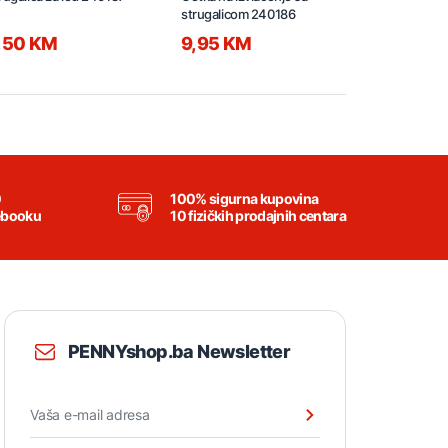
strugalicom 240186
240185
,50 KM
9,95 KM
14,95 K
0
100% sigurna kupovina
ebooku
10 fizičkih prodajnih centara
PENNYshop.ba Newsletter