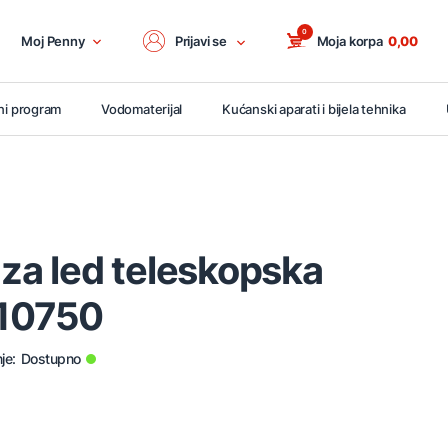
0
Moj Penny
Prijavi se
Moja korpa
0,00
ni program
Vodomaterijal
Kućanski aparati i bijela tehnika
 za led teleskopska
10750
je:
Dostupno