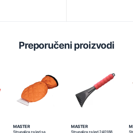
Preporučeni proizvodi
MASTER
MASTER
M
Strugalica za led sa
Strugalica za led 240188
St