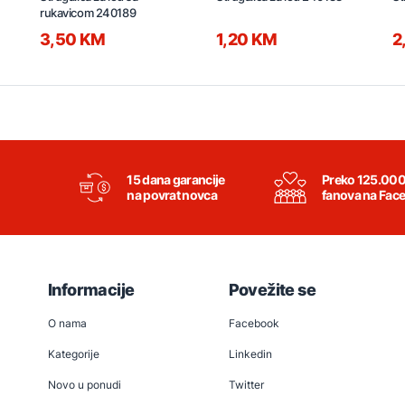
rukavicom 240189
3,50 KM
1,20 KM
2
15 dana garancije
Preko 125.00
na povrat novca
fanova na Fac
Informacije
Povežite se
O nama
Facebook
Kategorije
Linkedin
Novo u ponudi
Twitter