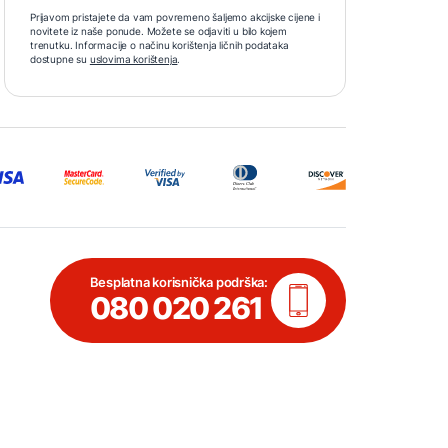
Prijavom pristajete da vam povremeno šaljemo akcijske cijene i
novitete iz naše ponude. Možete se odjaviti u bilo kojem
trenutku. Informacije o načinu korištenja ličnih podataka
dostupne su
uslovima korištenja
.
Besplatna korisnička podrška:
080 020 261