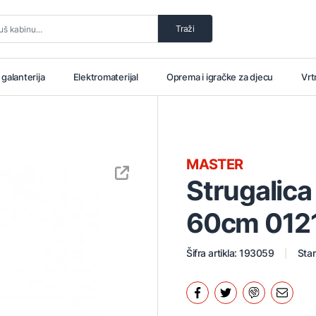
Traži
i galanterija
Elektromaterijal
Oprema i igračke za djecu
Vrt
MASTER
Strugalica
60cm 012
Šifra artikla: 193059
Stan