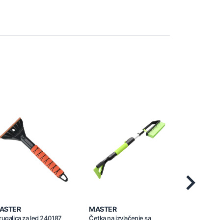
Next
ASTER
MASTER
MASTER
rugalica za led 240187
Četka na izvlačenje sa
Četka sa str