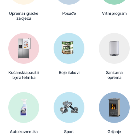
Oprema i igračke
Posuđe
Vrtni program
za djecu
Kućanski aparati i
Boje i lakovi
Sanitarna
bijela tehnika
oprema
Auto kozmetika
Sport
Grijanje