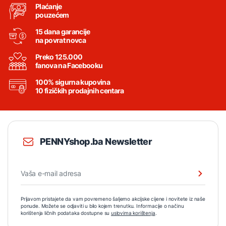
Plaćanje
pouzećem
15 dana garancije
na povrat novca
Preko 125.000
fanova na Facebooku
100% sigurna kupovina
10 fizičkih prodajnih centara
PENNYshop.ba Newsletter
Prijavom pristajete da vam povremeno šaljemo akcijske cijene i novitete iz naše
ponude. Možete se odjaviti u bilo kojem trenutku. Informacije o načinu
korištenja ličnih podataka dostupne su
uslovima korištenja
.