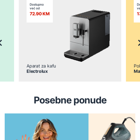
Dostupno
D
već od
v
72.90 KM
1
revious
N
Aparat za kafu
Pol
Electrolux
Ma
Posebne ponude