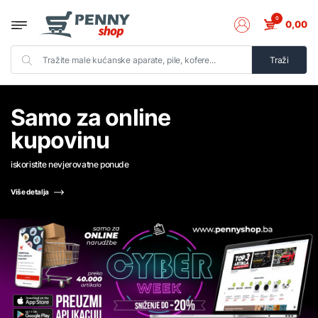
0
0,00
Traži
Samo za online
kupovinu
iskoristite nevjerovatne ponude
Više detalja