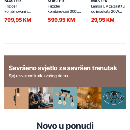
MASTER
MASTER
MASTER
PROFESSIONAL
PROFESSIONAL
Frižider
Frižider
Lampa UV za zaštitu
kombinovani s
kombinovani 300L
od insekata 20W
dispanzerom za
BDC-310 bijeli
QP-MLR crna
799,95 KM
599,95 KM
29,95 KM
vodu 335L BCD-
335WEPJ sivi
Savršeno svjetlo za savršen trenutak
Sjaj u svakom kutku vašeg doma
Novo u ponudi