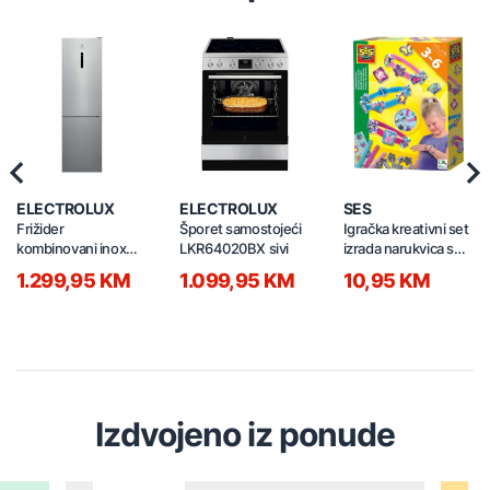
Previous
Nex
ELECTROLUX
ELECTROLUX
SES
Frižider
Šporet samostojeći
Igračka kreativni set
kombinovani inox
LKR64020BX sivi
izrada narukvica s
LNT7ME36X3
privjescima 14636
1.299,95 KM
1.099,95 KM
10,95 KM
Izdvojeno iz ponude