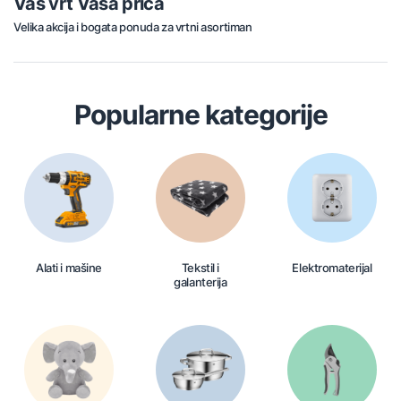
Vaš vrt Vaša priča
Velika akcija i bogata ponuda za vrtni asortiman
Popularne kategorije
Alati i mašine
Tekstil i
Elektromaterijal
galanterija