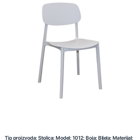
Tip proizvoda: Stolica; Model: 1012; Boja: BIjela; Materijal: