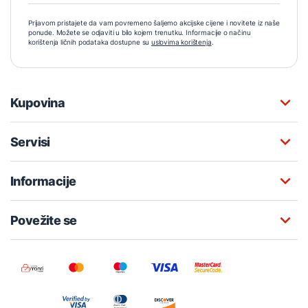
Prijavom pristajete da vam povremeno šaljemo akcijske cijene i novitete iz naše
ponude. Možete se odjaviti u bilo kojem trenutku. Informacije o načinu
korištenja ličnih podataka dostupne su
uslovima korištenja
.
Kupovina
Servisi
Informacije
Povežite se