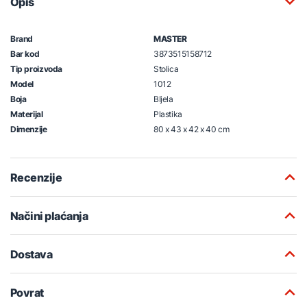
Opis
Brand
MASTER
Bar kod
3873515158712
Tip proizvoda
Stolica
Model
1012
Boja
BIjela
Materijal
Plastika
Dimenzije
80 x 43 x 42 x 40 cm
Recenzije
Načini plaćanja
Dostava
Povrat