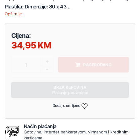
Plastika; Dimenzije: 80 x 43...
Opširnije
Cijena:
34,95
+
1
RASPRODANO
-
BRZA KUPOVINA
Plaćanje pouzećem
Dodaj u omiljene
Način plaćanja
Gotovina, internet bankarstvom, virmanom i kreditnim
karticama.