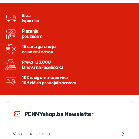
Brza
isporuka
Plaćanje
pouzećem
15 dana garancije
na povrat novca
Preko 125.000
fanova na Facebooku
100% sigurna kupovina
10 fizičkih prodajnih centara
PENNYshop.ba Newsletter