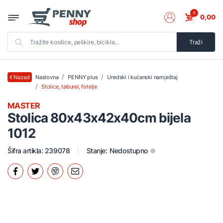
0
0,00
Traži
Naslovna
PENNY plus
Uredski i kućanski namještaj
Nazad
Stolice, taburei, fotelje
MASTER
Stolica 80x43x42x40cm bijela
1012
Šifra artikla: 239078
Stanje:
Nedostupno