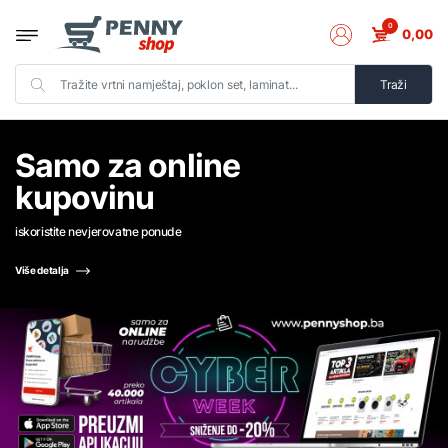
0
0,00
Traži
Samo za online
kupovinu
iskoristite nevjerovatne ponude
Više detalja