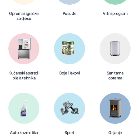
Oprema i igračke
Posuđe
Vrtni program
za djecu
Kućanski aparati i
Boje i lakovi
Sanitarna
bijela tehnika
oprema
Auto kozmetika
Sport
Grijanje