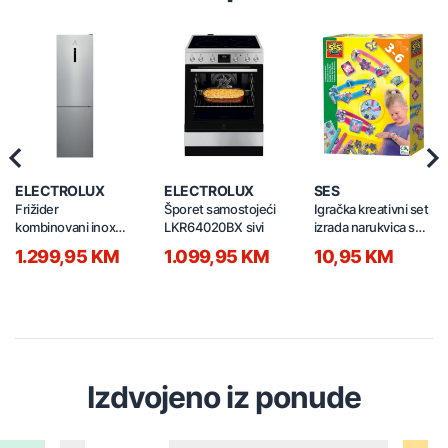
Previous
Nex
ELECTROLUX
ELECTROLUX
SES
Frižider
Šporet samostojeći
Igračka kreativni set
kombinovani inox
LKR64020BX sivi
izrada narukvica s
LNT7ME36X3
privjescima 14636
1.299,95 KM
1.099,95 KM
10,95 KM
Izdvojeno iz ponude