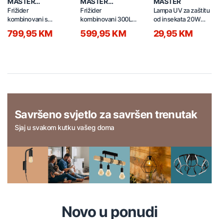
MASTER
MASTER
MASTER
PROFESSIONAL
PROFESSIONAL
Frižider
Frižider
Lampa UV za zaštitu
kombinovani s
kombinovani 300L
od insekata 20W
dispanzerom za
BDC-310 bijeli
QP-MLR crna
799,95 KM
599,95 KM
29,95 KM
vodu 335L BCD-
335WEPJ sivi
Savršeno svjetlo za savršen trenutak
Sjaj u svakom kutku vašeg doma
Novo u ponudi