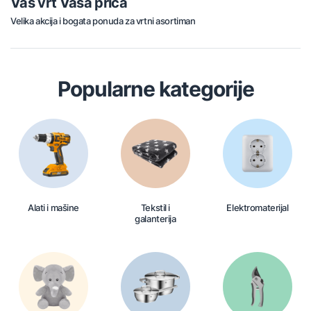
Vaš vrt Vaša priča
Velika akcija i bogata ponuda za vrtni asortiman
Popularne kategorije
Alati i mašine
Tekstil i
Elektromaterijal
galanterija