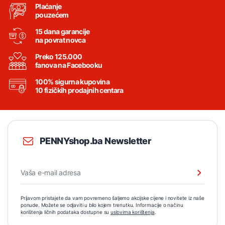
Plaćanje
pouzećem
15 dana garancije
na povrat novca
Preko 125.000
fanova na Facebooku
100% sigurna kupovina
10 fizičkih prodajnih centara
PENNYshop.ba Newsletter
Prijavom pristajete da vam povremeno šaljemo akcijske cijene i novitete iz naše
ponude. Možete se odjaviti u bilo kojem trenutku. Informacije o načinu
korištenja ličnih podataka dostupne su
uslovima korištenja
.