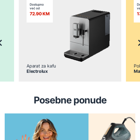
Dostupno
D
već od
v
72.90 KM
1
revious
N
Aparat za kafu
Pol
Electrolux
Ma
Posebne ponude