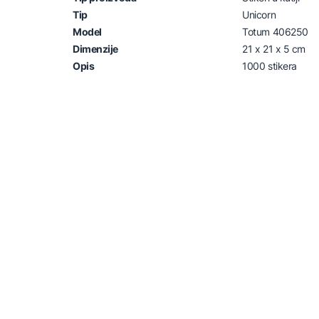
Tip
Unicorn
Model
Totum 406250
Dimenzije
21 x 21 x 5 cm
Opis
1000 stikera