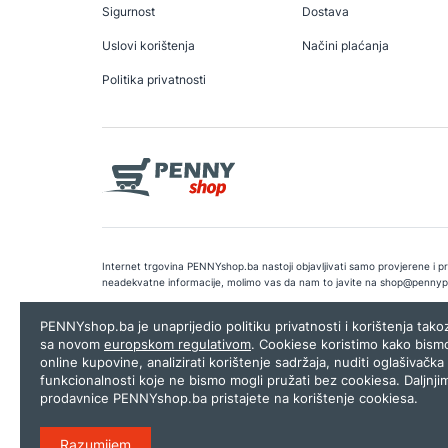
Sigurnost
Dostava
Uslovi korištenja
Načini plaćanja
Politika privatnosti
Internet trgovina PENNYshop.ba nastoji objavljivati samo provjerene i pra
neadekvatne informacije, molimo vas da nam to javite na
shop@pennyp
Copyright © 2026.
Penny plus d.o.o. Sarajevo
.
Dizajn i programiranj
PENNYshop.ba je unaprijedio politiku privatnosti i korištenja tak
sa novom
europskom regulativom
. Cookiese koristimo kako bism
online kupovine, analizirati korištenje sadržaja, nuditi oglašivačka 
funkcionalnosti koje ne bismo mogli pružati bez cookiesa. Daljnji
prodavnice PENNYshop.ba pristajete na korištenje cookiesa.
Razumijem