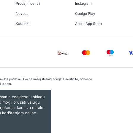
Prodajni centri
Instagram
Novosti
Goolge Play
Katalozi
Apple App Store
vilne podatke. Ako na našoj stranici otkrijete neistinite, odnosno
lus.com
.
e:
Lampa.ba
ozvanih cookiesa u skladu
o mogli pružati uslugu
rješenja, kao i za ostale
m korištenjem online