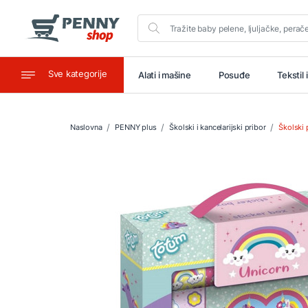
Sve kategorije
aštitu
Ugostiteljstvo
Alati i mašine
Posuđe
Tekstil 
Naslovna
PENNY plus
Školski i kancelarijski pribor
Školski 