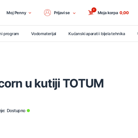
0
Moj Penny
Prijavi se
Moja korpa
0,00
ni program
Vodomaterijal
Kućanski aparati i bijela tehnika
icorn u kutiji TOTUM
je:
Dostupno