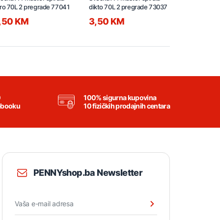
ro 70L 2 pregrade 77041
dikto 70L 2 pregrade 73037
70L 2 pregr
,50 KM
3,50 KM
4,50 K
0
100% sigurna kupovina
ebooku
10 fizičkih prodajnih centara
PENNYshop.ba Newsletter