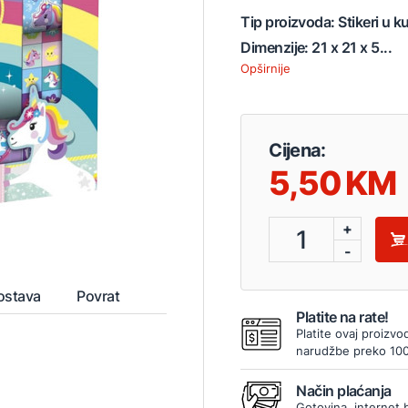
Tip proizvoda: Stikeri u 
Dimenzije: 21 x 21 x 5...
Opširnije
Cijena:
5,50
+
1
-
ostava
Povrat
Platite na rate!
Platite ovaj proizvo
narudžbe preko 10
Način plaćanja
Gotovina, internet 