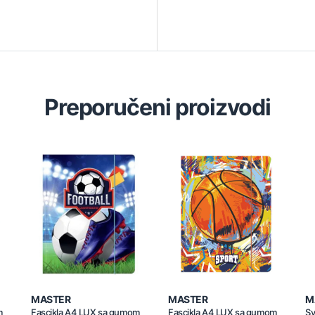
Preporučeni proizvodi
MASTER
MASTER
M
m
Fascikla A4 LUX sa gumom
Fascikla A4 LUX sa gumom
Sv