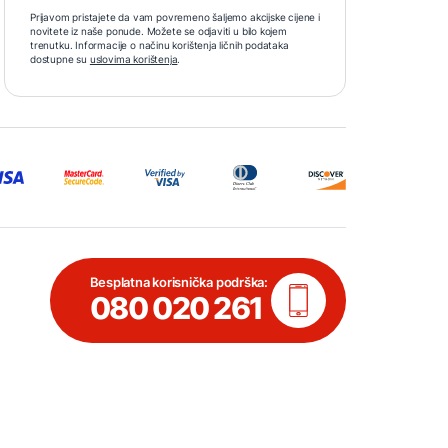
Prijavom pristajete da vam povremeno šaljemo akcijske cijene i
novitete iz naše ponude. Možete se odjaviti u bilo kojem
trenutku. Informacije o načinu korištenja ličnih podataka
dostupne su
uslovima korištenja
.
Besplatna korisnička podrška:
080 020 261