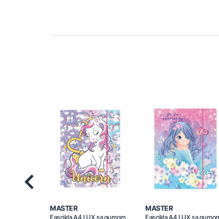
Previous
MASTER
MASTER
Fascikla A4 LUX sa gumom
Fascikla A4 LUX sa gumo