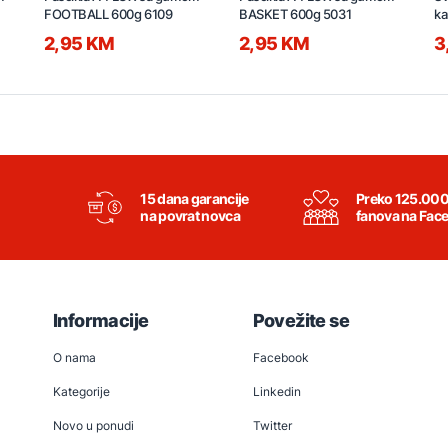
FOOTBALL 600g 6109
BASKET 600g 5031
ka
2,95 KM
2,95 KM
3
15 dana garancije
Preko 125.00
na povrat novca
fanova na Fac
Informacije
Povežite se
O nama
Facebook
Kategorije
Linkedin
Novo u ponudi
Twitter