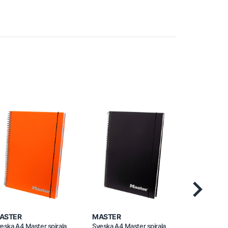
Next
ASTER
MASTER
MASTER
eska A4 Master spirala
Sveska A4 Master spirala
Sveska A4 M