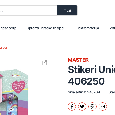
Traži
i galanterija
Oprema i igračke za djecu
Elektromaterijal
Vrt
pribor
MASTER
Stikeri Un
406250
Šifra artikla: 245784
Stan