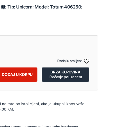
kutiji; Tip: Unicorn; Model: Totum 406250;
Dodaj u omiljene
BRZA KUPOVINA
DODAJ U KORPU
Plaćanje pouzećem
d na rate po istoj cijeni, ako je ukupni iznos vaše
0,00 KM.
bankarstvom, virmanom i kreditnim karticama.