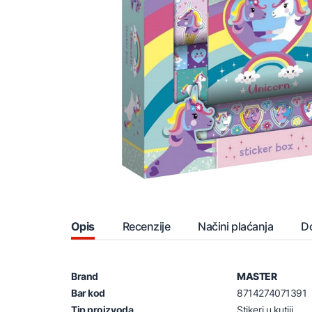
Opis
Recenzije
Načini plaćanja
D
Brand
MASTER
Bar kod
8714274071391
Tip proizvoda
Stikeri u kutiji