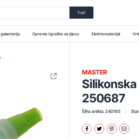
Traži
i galanterija
Oprema i igračke za djecu
Elektromaterijal
Vrt
e
MASTER
Silikonska
250687
Šifra artikla: 240165
Stan