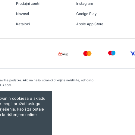
Prodajni centri
Instagram
Novosti
Goolge Play
Katalozi
Apple App Store
vilne podatke. Ako na našoj stranici otkrijete neistinite, odnosno
lus.com
.
e:
Lampa.ba
ozvanih cookiesa u skladu
o mogli pružati uslugu
rješenja, kao i za ostale
m korištenjem online