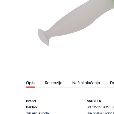
Opis
Recenzije
Načini plaćanja
D
Brand
MASTER
Bar kod
3873515143930
Tip proizvoda
Silikonska četki