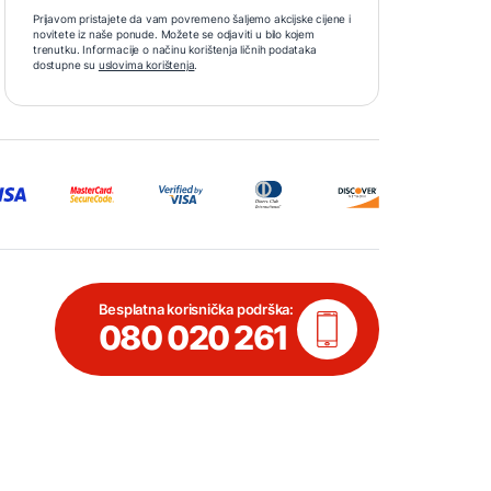
Prijavom pristajete da vam povremeno šaljemo akcijske cijene i
novitete iz naše ponude. Možete se odjaviti u bilo kojem
trenutku. Informacije o načinu korištenja ličnih podataka
dostupne su
uslovima korištenja
.
Besplatna korisnička podrška:
080 020 261