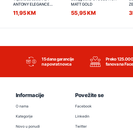
ANTONY ELEGANCE
MATT GOLD
ZE
srebrna
11,95 KM
55,95 KM
3
15 dana garancije
Preko 125.00
na povrat novca
fanova na Fac
Informacije
Povežite se
O nama
Facebook
Kategorije
Linkedin
Novo u ponudi
Twitter