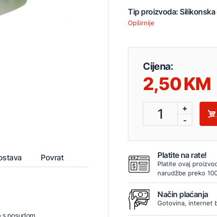
Tip proizvoda: Silikonsk
Opširnije
Cijena:
2,50
+
1
-
Platite na rate!
ostava
Povrat
Platite ovaj proizvo
narudžbe preko 10
Način plaćanja
Gotovina, internet 
ca s posudom