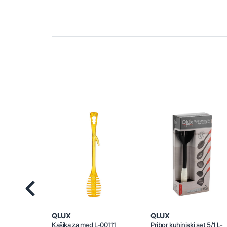
Previous
QLUX
QLUX
Kašika za med L-00111
Pribor kuhinjski set 5/1 L-