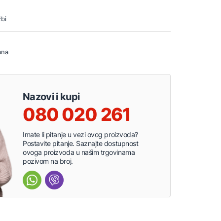
bi
ana
Nazovi i kupi
080 020 261
Imate li pitanje u vezi ovog proizvoda?
Postavite pitanje. Saznajte dostupnost
ovoga proizvoda u našim trgovinama
pozivom na broj.