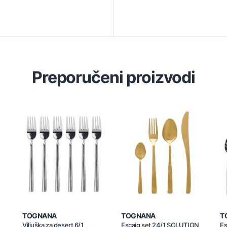
Preporučeni proizvodi
TOGNANA
TOGNANA
T
Viljuška za desert 6/1
Escajg set 24/1 SOLUTION
Es