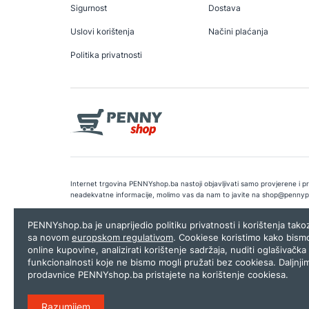
Sigurnost
Dostava
Uslovi korištenja
Načini plaćanja
Politika privatnosti
Internet trgovina PENNYshop.ba nastoji objavljivati samo provjerene i pra
neadekvatne informacije, molimo vas da nam to javite na
shop@pennyp
Copyright © 2026.
Penny plus d.o.o. Sarajevo
.
Dizajn i programiranj
PENNYshop.ba je unaprijedio politiku privatnosti i korištenja tak
sa novom
europskom regulativom
. Cookiese koristimo kako bism
online kupovine, analizirati korištenje sadržaja, nuditi oglašivačka 
funkcionalnosti koje ne bismo mogli pružati bez cookiesa. Daljnji
prodavnice PENNYshop.ba pristajete na korištenje cookiesa.
Razumijem