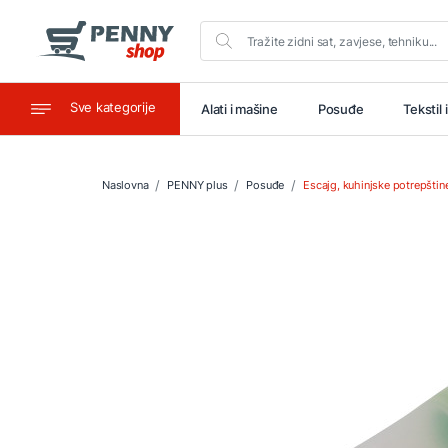
Sve kategorije
aštitu
Ugostiteljstvo
Alati i mašine
Posuđe
Tekstil 
Naslovna
PENNY plus
Posuđe
Escajg, kuhinjske potrepštin