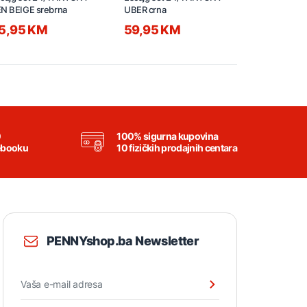
N BEIGE srebrna
UBER crna
ODETTE ros
5,95 KM
59,95 KM
44,95 
0
100% sigurna kupovina
ebooku
10 fizičkih prodajnih centara
PENNYshop.ba Newsletter