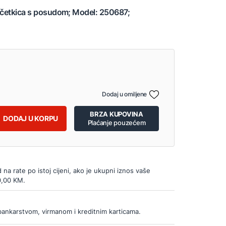
a četkica s posudom; Model: 250687;
Dodaj u omiljene
BRZA KUPOVINA
DODAJ U KORPU
Plaćanje pouzećem
d na rate po istoj cijeni, ako je ukupni iznos vaše
0,00 KM.
bankarstvom, virmanom i kreditnim karticama.