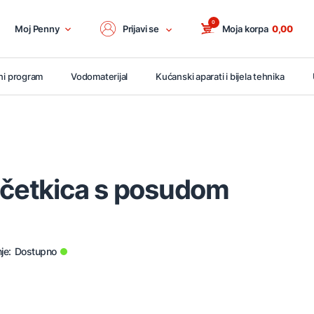
0
Moj Penny
Prijavi se
Moja korpa
0,00
ni program
Vodomaterijal
Kućanski aparati i bijela tehnika
 četkica s posudom
je:
Dostupno