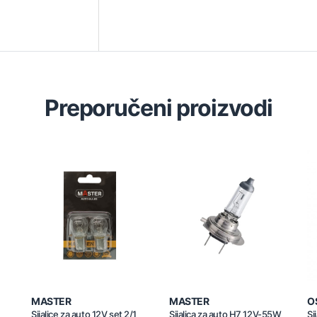
Preporučeni proizvodi
MASTER
MASTER
O
Sijalice za auto 12V set 2/1
Sijalica za auto H7 12V-55W
Si