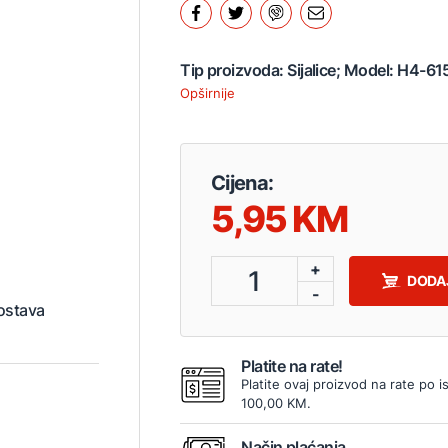
Tip proizvoda: Sijalice; Model: H4-6
Opširnije
Cijena:
5,95
+
1
DODA
-
ostava
Platite na rate!
Platite ovaj proizvod na rate po 
100,00 KM.
Način plaćanja