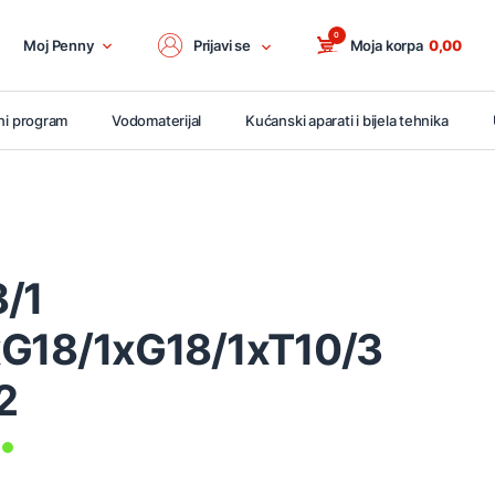
0
Moj Penny
Prijavi se
Moja korpa
0,00
ni program
Vodomaterijal
Kućanski aparati i bijela tehnika
8/1
G18/1xG18/1xT10/3
2