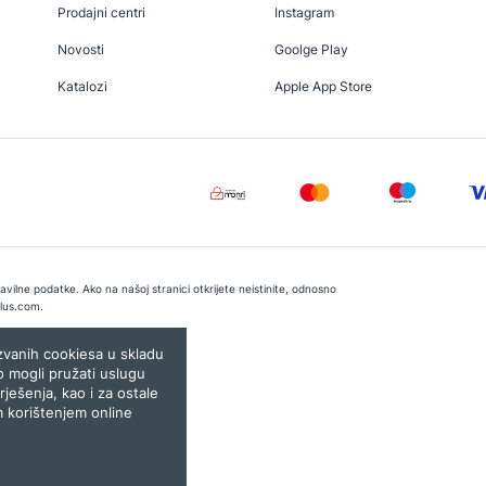
Prodajni centri
Instagram
Novosti
Goolge Play
Katalozi
Apple App Store
vilne podatke. Ako na našoj stranici otkrijete neistinite, odnosno
lus.com
.
e:
Lampa.ba
ozvanih cookiesa u skladu
o mogli pružati uslugu
rješenja, kao i za ostale
m korištenjem online