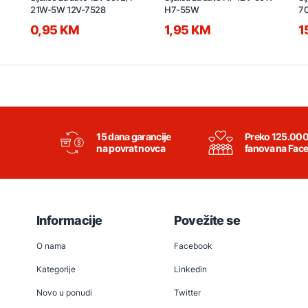
21W-5W 12V-7528
H7-55W
7
0,95 KM
1,95 KM
1
15 dana garancije
Preko 125.00
na povrat novca
fanova na Fac
Informacije
Povežite se
O nama
Facebook
Kategorije
Linkedin
Novo u ponudi
Twitter