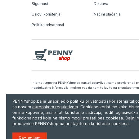
Sigurnost
Dostava
Uslovi korištenja
Načini plaćanja
Politika privatnosti
Internet trgovina PENNYshop.ba nastoji objavljivati samo provjerene i pra
neadekvatne informacije, molimo vas da nam to javite na
shop@pennyp
Copyright © 2026.
Penny plus d.o.o. Sarajevo
.
Dizajn i programiranj
PENNYshop.ba je unaprijedio politiku privatnosti i korištenja tak
sa novom
europskom regulativom
. Cookiese koristimo kako bism
online kupovine, analizirati korištenje sadržaja, nuditi oglašivačka 
funkcionalnosti koje ne bismo mogli pružati bez cookiesa. Daljnji
prodavnice PENNYshop.ba pristajete na korištenje cookiesa.
Razumijem