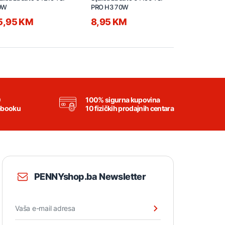
0W
PRO H3 70W
H7
5,95 KM
8,95 KM
71,95 K
0
100% sigurna kupovina
ebooku
10 fizičkih prodajnih centara
PENNYshop.ba Newsletter