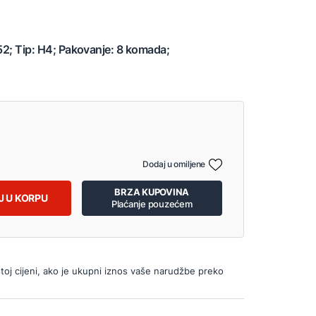
152; Tip: H4; Pakovanje: 8 komada;
Dodaj u omiljene
BRZA KUPOVINA
J U KORPU
Plaćanje pouzećem
istoj cijeni, ako je ukupni iznos vaše narudžbe preko