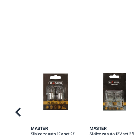
Previous
MASTER
MASTER
Sijalice za auto 12V set 2/1
Sijalice za auto 12V set 2/1