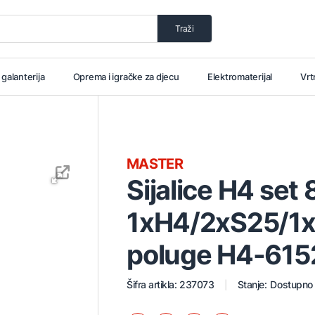
Traži
i galanterija
Oprema i igračke za djecu
Elektromaterijal
Vrt
MASTER
Sijalice H4 set 
1xH4/2xS25/1x
poluge H4-615
Šifra artikla: 237073
Stanje:
Dostupno