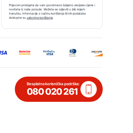
Prijavom pristajete da vam povremeno šaljemo akcijske cijene i
novitete iz naše ponude. Možete se odjaviti u bilo kojem
trenutku. Informacije o načinu korištenja ličnih podataka
dostupne su
uslovima korištenja
.
Besplatna korisnička podrška:
080 020 261