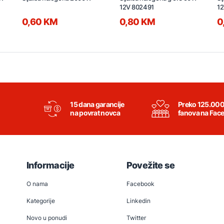
12V 802491
1
0,60 KM
0,80 KM
0
15 dana garancije
Preko 125.00
na povrat novca
fanova na Fac
Informacije
Povežite se
O nama
Facebook
Kategorije
Linkedin
Novo u ponudi
Twitter