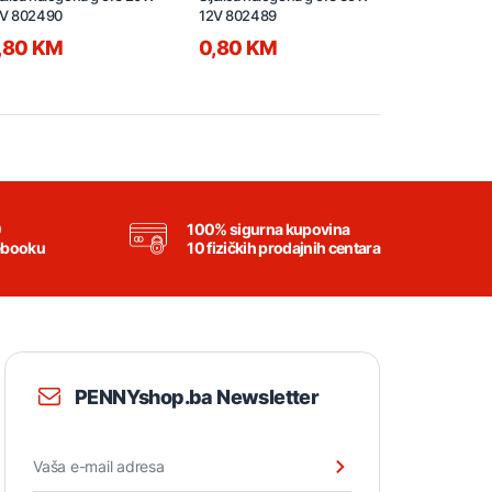
2V 802490
12V 802489
12v 221259
,80 KM
0,80 KM
0,80 KM
0
100% sigurna kupovina
ebooku
10 fizičkih prodajnih centara
PENNYshop.ba Newsletter