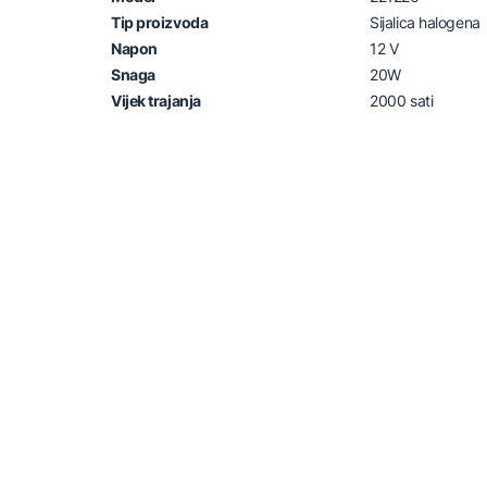
Tip proizvoda
Sijalica halogena
Napon
12 V
Snaga
20W
Vijek trajanja
2000 sati