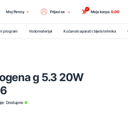
0
Moj Penny
Prijavi se
Moja korpa
0,00
ni program
Vodomaterijal
Kućanski aparati i bijela tehnika
alogena g 5.3 20W
26
je:
Dostupno