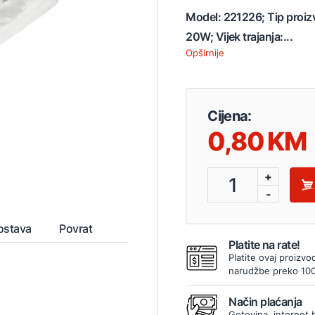
Model: 221226; Tip proizv
20W; Vijek trajanja:...
Opširnije
Cijena:
0,80
+
1
-
ostava
Povrat
Platite na rate!
Platite ovaj proizvo
narudžbe preko 10
Način plaćanja
Gotovina, internet 