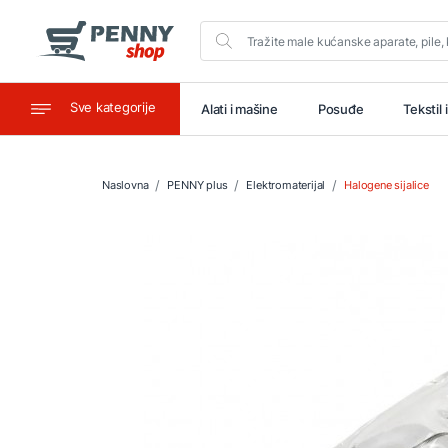
Sve kategorije
aštitu
Ugostiteljstvo
Alati i mašine
Posuđe
Tekstil 
Naslovna
PENNY plus
Elektromaterijal
Halogene sijalice