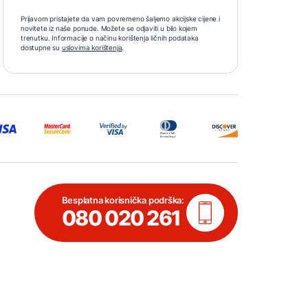
Prijavom pristajete da vam povremeno šaljemo akcijske cijene i
novitete iz naše ponude. Možete se odjaviti u bilo kojem
trenutku. Informacije o načinu korištenja ličnih podataka
dostupne su
uslovima korištenja
.
Besplatna korisnička podrška:
080 020 261