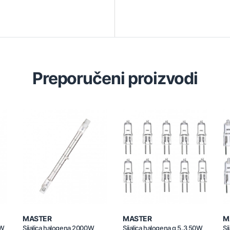
Preporučeni proizvodi
MASTER
MASTER
M
0W
Sijalica halogena 2000W
Sijalica halogena g 5.3 50W
Si