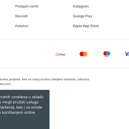
Prodajni centri
Instagram
Novosti
Goolge Play
Katalozi
Apple App Store
vilne podatke. Ako na našoj stranici otkrijete neistinite, odnosno
lus.com
.
e:
Lampa.ba
ozvanih cookiesa u skladu
o mogli pružati uslugu
rješenja, kao i za ostale
m korištenjem online