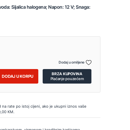
oda: Sijalica halogena; Napon: 12 V; Snaga:
Dodaj u omiljene
BRZA KUPOVINA
DODAJ U KORPU
Plaćanje pouzećem
d na rate po istoj cijeni, ako je ukupni iznos vaše
0,00 KM.
bankarstvom, virmanom i kreditnim karticama.