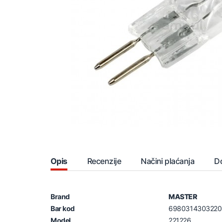
Opis
Recenzije
Načini plaćanja
D
Brand
MASTER
Bar kod
6980314303220
Model
221226