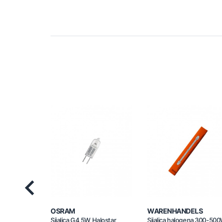
Previous
OSRAM
WARENHANDELS
Sijalica G4 5W Halostar
Sijalica halogena 300-50