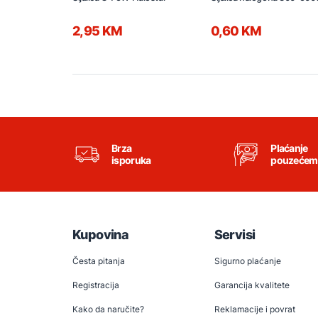
2,95 KM
0,60 KM
Brza
Plaćanje
isporuka
pouzećem
Kupovina
Servisi
Česta pitanja
Sigurno plaćanje
Registracija
Garancija kvalitete
Kako da naručite?
Reklamacije i povrat