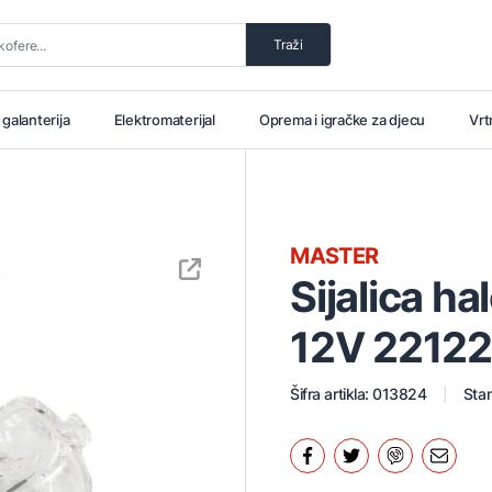
Traži
i galanterija
Elektromaterijal
Oprema i igračke za djecu
Vrt
MASTER
Sijalica h
12V 2212
Šifra artikla: 013824
Stan