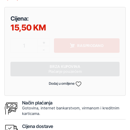
Cijena:
15,50
+
1
RASPRODANO
-
BRZA KUPOVINA
Plaćanje pouzećem
Dodaj u omiljene
Način plaćanja
Gotovina, internet bankarstvom, virmanom i kreditnim
karticama.
Cijena dostave