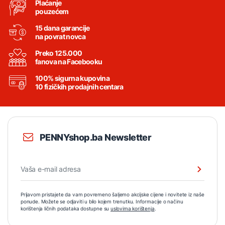
Plaćanje
pouzećem
15 dana garancije
na povrat novca
Preko 125.000
fanova na Facebooku
100% sigurna kupovina
10 fizičkih prodajnih centara
PENNYshop.ba Newsletter
Prijavom pristajete da vam povremeno šaljemo akcijske cijene i novitete iz naše
ponude. Možete se odjaviti u bilo kojem trenutku. Informacije o načinu
korištenja ličnih podataka dostupne su
uslovima korištenja
.