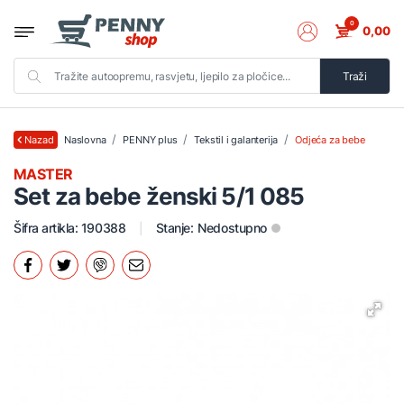
0
0,00
Traži
Naslovna
PENNY plus
Tekstil i galanterija
Odjeća za bebe
Nazad
MASTER
Set za bebe ženski 5/1 085
Šifra artikla: 190388
Stanje:
Nedostupno