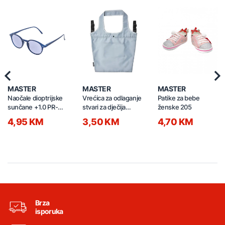
Previous
Nex
MASTER
MASTER
MASTER
Naočale dioptrijske
Vrećica za odlaganje
Patike za bebe
sunčane +1.0 PR-
stvari za dječija
ženske 205
P13363-1885 plave
kolica 620
4,95 KM
3,50 KM
4,70 KM
Brza
isporuka