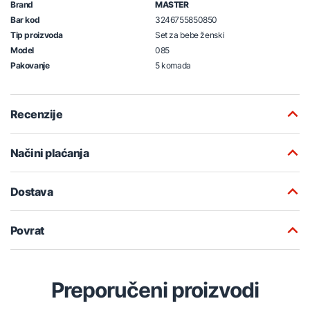
Brand
MASTER
Bar kod
3246755850850
Tip proizvoda
Set za bebe ženski
Model
085
Pakovanje
5 komada
Recenzije
Načini plaćanja
Dostava
Povrat
Preporučeni proizvodi