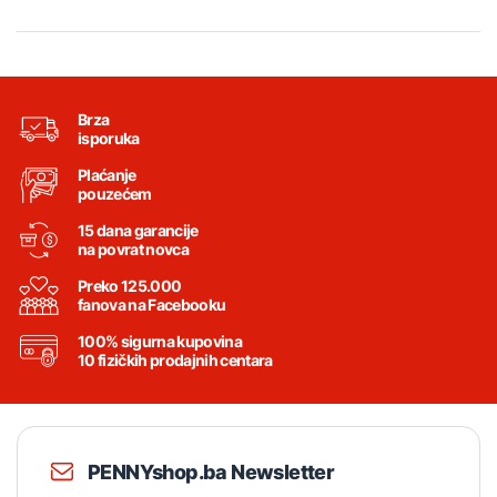
Brza
isporuka
Plaćanje
pouzećem
15 dana garancije
na povrat novca
Preko 125.000
fanova na Facebooku
100% sigurna kupovina
10 fizičkih prodajnih centara
PENNYshop.ba Newsletter