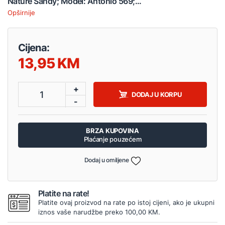
Nature Sandy; Model: Antonio 569;...
Opširnije
Cijena:
13,95
+
1
DODAJ U KORPU
-
BRZA KUPOVINA
Plaćanje pouzećem
Dodaj u omiljene
Platite na rate!
Platite ovaj proizvod na rate po istoj cijeni, ako je ukupni
iznos vaše narudžbe preko 100,00 KM.