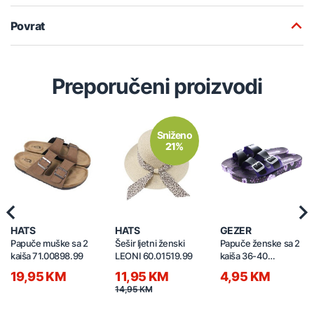
Povrat
Preporučeni proizvodi
Sniženo
21%
Previous
Nex
HATS
HATS
GEZER
Papuče muške sa 2
Šešir ljetni ženski
Papuče ženske sa 2
kaiša 71.00898.99
LEONI 60.01519.99
kaiša 36-40
GT6YZE.14812.01
19,95 KM
11,95 KM
4,95 KM
14,95 KM