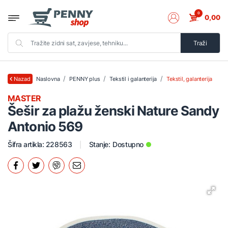
0
0,00
Traži
Naslovna
PENNY plus
Tekstil i galanterija
Tekstil, galanterija
Nazad
MASTER
Šešir za plažu ženski Nature Sandy
Antonio 569
Šifra artikla: 228563
Stanje:
Dostupno