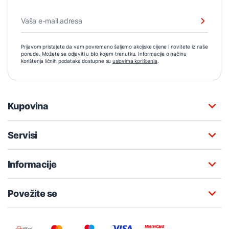
Prijavom pristajete da vam povremeno šaljemo akcijske cijene i novitete iz naše
ponude. Možete se odjaviti u bilo kojem trenutku. Informacije o načinu
korištenja ličnih podataka dostupne su
uslovima korištenja
.
Kupovina
Servisi
Informacije
Povežite se