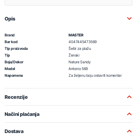
Opis
Brand
MASTER
Bar kod
4047445473569
Tip proizvoda
Šešir za plažu
Tip
Ženski
Boja/Dekor
Nature Sandy
Model
Antonio 569
Napomena
Za željenu boju ostaviti komentar
Recenzije
Načini plaćanja
Dostava