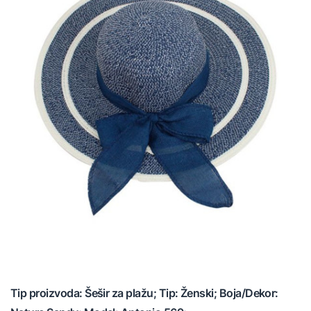
Tip proizvoda: Šešir za plažu; Tip: Ženski; Boja/Dekor: