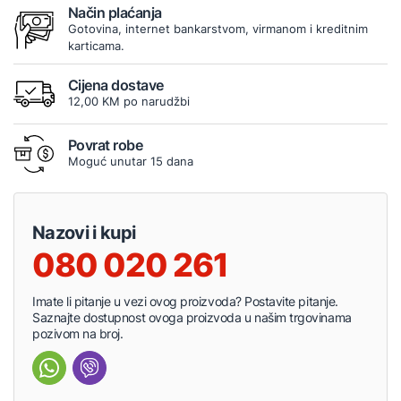
Način plaćanja
Gotovina, internet bankarstvom, virmanom i kreditnim
karticama.
Cijena dostave
12,00 KM po narudžbi
Povrat robe
Moguć unutar 15 dana
Nazovi i kupi
080 020 261
Imate li pitanje u vezi ovog proizvoda? Postavite pitanje.
Saznajte dostupnost ovoga proizvoda u našim trgovinama
pozivom na broj.