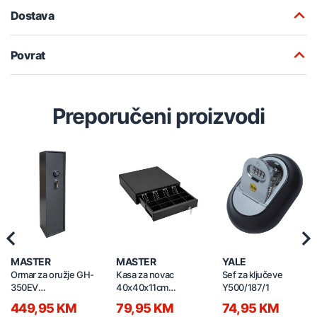
Dostava
Povrat
Preporučeni proizvodi
Previous
Nex
MASTER
MASTER
YALE
Ormar za oružje GH-
Kasa za novac
Sef za ključeve
350EV
40x40x11cm
Y500/187/1
350x350x1450mm
261208 crna
449,95 KM
79,95 KM
74,95 KM
3/2mm sivi