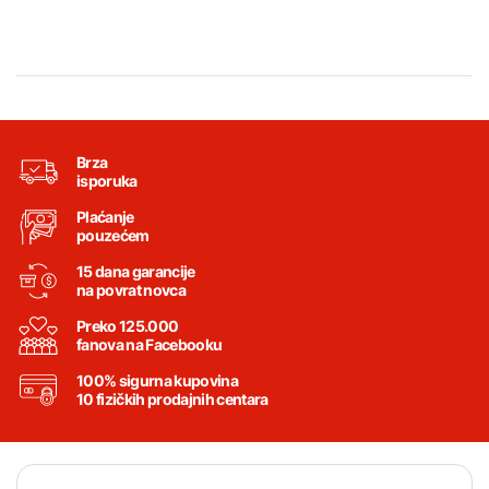
Brza
isporuka
Plaćanje
pouzećem
15 dana garancije
na povrat novca
Preko 125.000
fanova na Facebooku
100% sigurna kupovina
10 fizičkih prodajnih centara