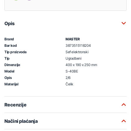
Opis
Brand
MASTER
Bar kod
3873515118204
Tip proizvoda
Sef elektronski
Tip
Ugradbeni
Dimenzije
400 x 190 x 250 mm
Model
S-40BE
Opis
2/6
Materijal
Čelik
Recenzije
Načini plaćanja