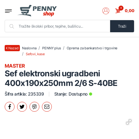
0
0,00
Traži
Naslovna
PENNY plus
Oprema za bankarstvo i trgovine
Nazad
Sefovi, kase
MASTER
Sef elektronski ugradbeni
400x190x250mm 2/6 S-40BE
Šifra artikla: 235339
Stanje:
Dostupno