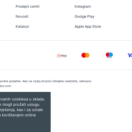
Prodajni centri
Instagram
Novosti
Goolge Play
Katalozi
Apple App Store
vilne podatke. Ako na našoj stranici otkrijete neistinite, odnosno
lus.com
.
e:
Lampa.ba
ozvanih cookiesa u skladu
o mogli pružati uslugu
rješenja, kao i za ostale
m korištenjem online