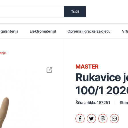
Traži
i galanterija
Elektromaterijal
Oprema i igračke za djecu
Vrt
enje
MASTER
Rukavice j
100/1 20
Šifra artikla: 187251
Stan