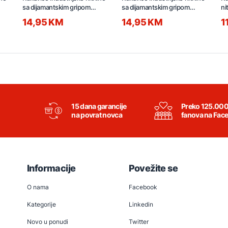
sa dijamantskim gripom
sa dijamantskim gripom
ni
100/1 L X3000 crne
100/1 M X3000 crne
D5
14,95 KM
14,95 KM
1
15 dana garancije
Preko 125.00
na povrat novca
fanova na Fac
Informacije
Povežite se
O nama
Facebook
Kategorije
Linkedin
Novo u ponudi
Twitter