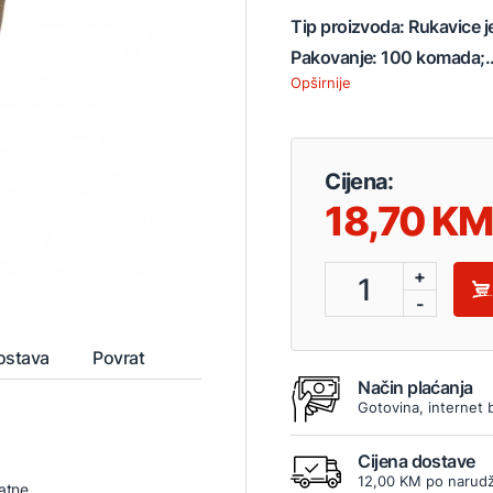
Tip proizvoda: Rukavice je
Pakovanje: 100 komada;..
Opširnije
Cijena:
18,70
+
1
-
ostava
Povrat
Način plaćanja
Gotovina, internet 
Cijena dostave
12,00 KM po narudž
atne