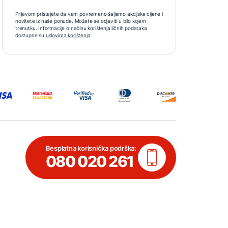
Prijavom pristajete da vam povremeno šaljemo akcijske cijene i
novitete iz naše ponude. Možete se odjaviti u bilo kojem
trenutku. Informacije o načinu korištenja ličnih podataka
dostupne su
uslovima korištenja
.
Besplatna korisnička podrška:
080 020 261