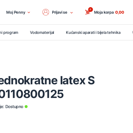
0
Moj Penny
Prijavi se
Moja korpa
0,00
ni program
Vodomaterijal
Kućanski aparati i bijela tehnika
ednokratne latex S
20110800125
je:
Dostupno