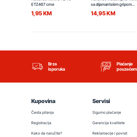
ETZ467 crne
sa dijamantskim gripom
100/1 XL X3000 crne
1,95 KM
14,95 KM
Brza
Plaćanje
isporuka
pouzećem
Kupovina
Servisi
Česta pitanja
Sigurno plaćanje
Registracija
Garancija kvalitete
Kako da naručite?
Reklamacije i povrat