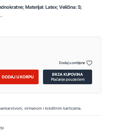
dnokratne; Materijal: Latex; Veličina: S;
.
Dodaj u omiljene
BRZA KUPOVINA
DODAJ U KORPU
Plaćanje pouzećem
bankarstvom, virmanom i kreditnim karticama.
bi