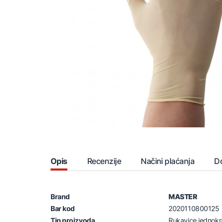
Opis
Recenzije
Načini plaćanja
D
Brand
MASTER
Bar kod
2020110800125
Tip proizvoda
Rukavice jednokr