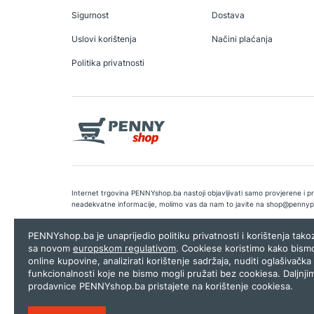
Sigurnost
Dostava
Uslovi korištenja
Načini plaćanja
Politika privatnosti
Internet trgovina PENNYshop.ba nastoji objavljivati samo provjerene i pra
neadekvatne informacije, molimo vas da nam to javite na
shop@pennyp
Copyright © 2026.
Penny plus d.o.o. Sarajevo
.
Dizajn i programiranj
PENNYshop.ba je unaprijedio politiku privatnosti i korištenja tak
sa novom
europskom regulativom
. Cookiese koristimo kako bism
online kupovine, analizirati korištenje sadržaja, nuditi oglašivačka 
funkcionalnosti koje ne bismo mogli pružati bez cookiesa. Daljnji
prodavnice PENNYshop.ba pristajete na korištenje cookiesa.