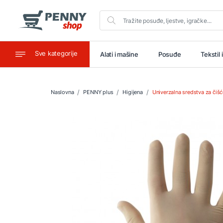
Sve kategorije
aštitu
Ugostiteljstvo
Alati i mašine
Posuđe
Tekstil 
Naslovna
PENNY plus
Higijena
Univerzalna sredstva za čišć