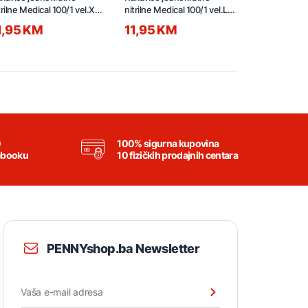
trilne Medical 100/1 vel.XL
nitrilne Medical 100/1 vel.L
nitrilne Medi
000 bijele
D5000 bijele
D5000 bijele
1,95 KM
11,95 KM
11,95 K
0
100% sigurna kupovina
ebooku
10 fizičkih prodajnih centara
PENNYshop.ba Newsletter