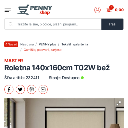
0
0,00
Traži
Naslovna
PENNY plus
Tekstil i galanterija
Nazad
Garnišle, paravani, zavjese
MASTER
Roletna 140x160cm T02W bež
Šifra artikla: 232411
Stanje:
Dostupno