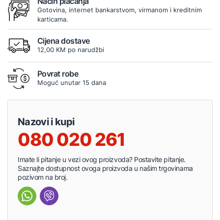
Način plaćanja
Gotovina, internet bankarstvom, virmanom i kreditnim
karticama.
Cijena dostave
12,00 KM po narudžbi
Povrat robe
Moguć unutar 15 dana
Nazovi i kupi
080 020 261
Imate li pitanje u vezi ovog proizvoda? Postavite pitanje.
Saznajte dostupnost ovoga proizvoda u našim trgovinama
pozivom na broj.