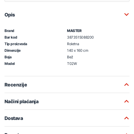
Opis
Brand
MASTER
Bar kod
3873515088200
Tip proizvoda
Roletna
Dimenzije
140 x 160 cm
Boja
Bež
Model
T02W
Recenzije
Načini plaćanja
Dostava