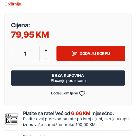
Opširnije
Cijena:
79,95
+
1
DODAJ U KORPU
-
BRZA KUPOVINA
Plaćanje pouzećem
Dodaj u omiljene
Platite na rate! Već od
6,66 KM
mjesečno.
Platite ovaj proizvod na rate po istoj cijeni, ako je ukupni
iznos vaše narudžbe preko 100,00 KM.