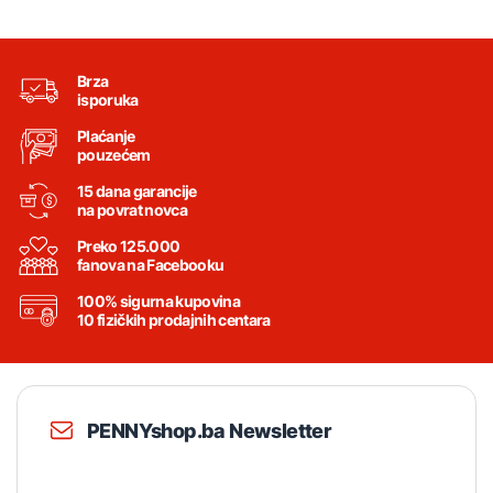
Brza
isporuka
Plaćanje
pouzećem
15 dana garancije
na povrat novca
Preko 125.000
fanova na Facebooku
100% sigurna kupovina
10 fizičkih prodajnih centara
PENNYshop.ba Newsletter