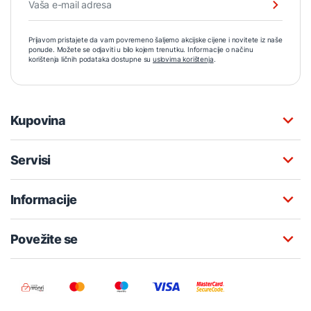
Prijavom pristajete da vam povremeno šaljemo akcijske cijene i novitete iz naše
ponude. Možete se odjaviti u bilo kojem trenutku. Informacije o načinu
korištenja ličnih podataka dostupne su
uslovima korištenja
.
Kupovina
Servisi
Informacije
Povežite se