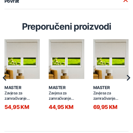
Povrat
Preporučeni proizvodi
Previous
Nex
MASTER
MASTER
MASTER
Zavjesa za
Zavjesa za
Zavjesa za
zamračivanje
zamračivanje
zamračivanje
100x260cm SUN-
80x260cm SUN-JC-
160x160cm SUN-
54,95 KM
44,95 KM
69,95 KM
JC-B5 bijela
B4 bijela
JC-B3 bijela