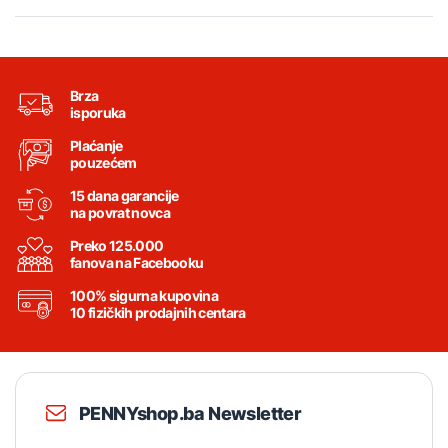
Brza
isporuka
Plaćanje
pouzećem
15 dana garancije
na povrat novca
Preko 125.000
fanova na Facebooku
100% sigurna kupovina
10 fizičkih prodajnih centara
PENNYshop.ba Newsletter