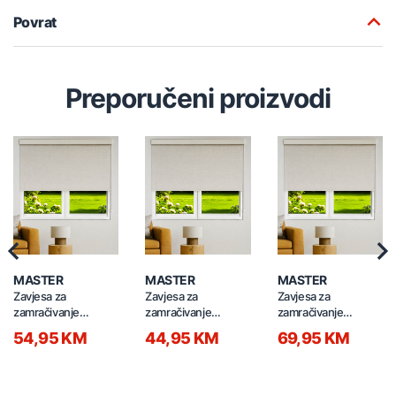
Povrat
Preporučeni proizvodi
Previous
Nex
MASTER
MASTER
MASTER
Zavjesa za
Zavjesa za
Zavjesa za
zamračivanje
zamračivanje
zamračivanje
100x260cm SUN-
80x260cm SUN-JC-
160x160cm SUN-
54,95 KM
44,95 KM
69,95 KM
JC-B5 bijela
B4 bijela
JC-B3 bijela