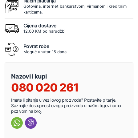
Način plaćanja
Gotovina, internet bankarstvom, virmanom i kreditnim
karticama.
Cijena dostave
12,00 KM po narudžbi
Povrat robe
Moguć unutar 15 dana
Nazovi i kupi
080 020 261
Imate li pitanje u vezi ovog proizvoda? Postavite pitanje.
Saznajte dostupnost ovoga proizvoda u našim trgovinama
pozivom na broj.