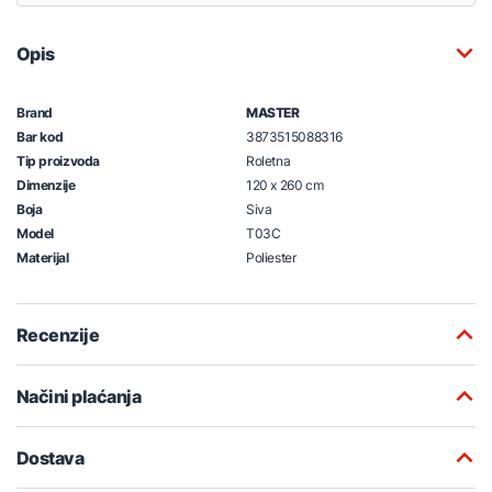
Opis
Brand
MASTER
Bar kod
3873515088316
Tip proizvoda
Roletna
Dimenzije
120 x 260 cm
Boja
Siva
Model
T03C
Materijal
Poliester
Recenzije
Načini plaćanja
Dostava