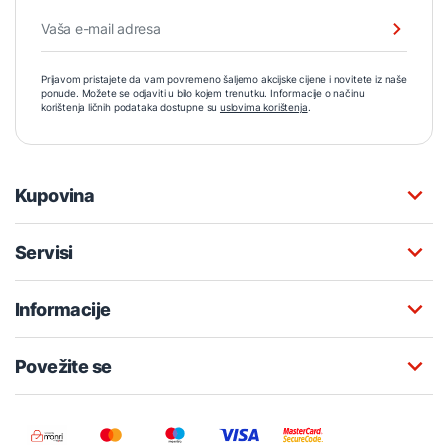
Prijavom pristajete da vam povremeno šaljemo akcijske cijene i novitete iz naše
ponude. Možete se odjaviti u bilo kojem trenutku. Informacije o načinu
korištenja ličnih podataka dostupne su
uslovima korištenja
.
Kupovina
Servisi
Informacije
Povežite se