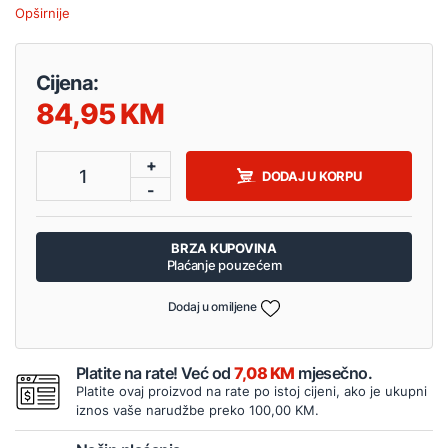
Opširnije
Cijena:
84,95
+
1
DODAJ U KORPU
-
BRZA KUPOVINA
Plaćanje pouzećem
Dodaj u omiljene
Platite na rate! Već od
7,08 KM
mjesečno.
Platite ovaj proizvod na rate po istoj cijeni, ako je ukupni
iznos vaše narudžbe preko 100,00 KM.