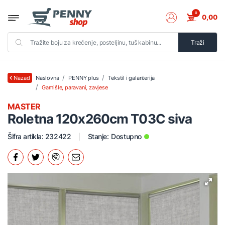
0
0,00
Traži
Naslovna
PENNY plus
Tekstil i galanterija
Nazad
Garnišle, paravani, zavjese
MASTER
Roletna 120x260cm T03C siva
Šifra artikla: 232422
Stanje:
Dostupno