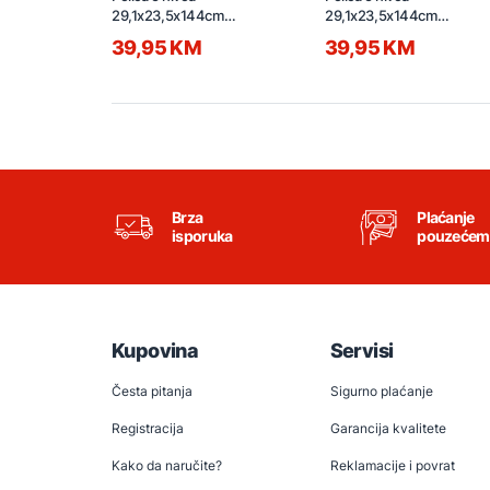
29,1x23,5x144cm
29,1x23,5x144cm
CWJ3024144L crni hrast
CWJ3024144L hrast
39,95 KM
39,95 KM
Brza
Plaćanje
isporuka
pouzećem
Kupovina
Servisi
Česta pitanja
Sigurno plaćanje
Registracija
Garancija kvalitete
Kako da naručite?
Reklamacije i povrat