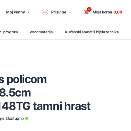
0
Moj Penny
Prijavi se
Moja korpa
0,00
ni program
Vodomaterijal
Kućanski aparati i bijela tehnika
 s policom
8.5cm
48TG tamni hrast
je:
Dostupno