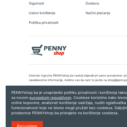
Sigurnost
Dostava
Uslovi korištenja
Načini plaćanja
Politika privatnosti
Internet trgovina PENNYshop.ba nastoji objavljivati samo provjerene i pra
neadekvatne informacije, molimo vas da nam to javite na
shop@pennyp
Copyright © 2026.
Penny plus d.o.o. Sarajevo
.
Dizajn i programiranj
PENNYshop.ba je unaprijedio politiku privatnosti i korištenja tak
sa novom
europskom regulativom
. Cookiese koristimo kako bism
online kupovine, analizirati korištenje sadržaja, nuditi oglašivačka 
funkcionalnosti koje ne bismo mogli pružati bez cookiesa. Daljnji
prodavnice PENNYshop.ba pristajete na korištenje cookiesa.
Razumijem