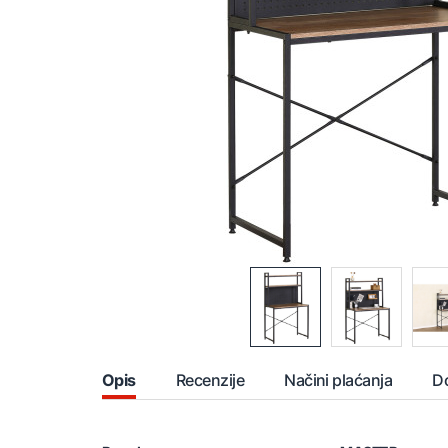
Opis
Recenzije
Načini plaćanja
D