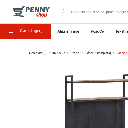
Sve kategorije
aštitu
Ugostiteljstvo
Alati i mašine
Posuđe
Tekstil 
Naslovna
PENNY plus
Uredski i kućanski namještaj
Razne po