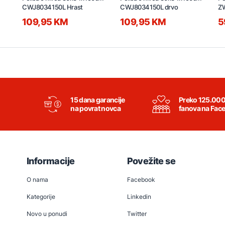
CWJ8034150L Hrast
CWJ8034150L drvo
Z
109,95 KM
109,95 KM
5
15 dana garancije
Preko 125.00
na povrat novca
fanova na Fac
Informacije
Povežite se
O nama
Facebook
Kategorije
Linkedin
Novo u ponudi
Twitter