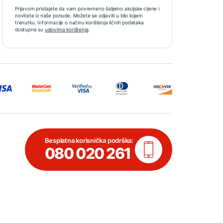
Prijavom pristajete da vam povremeno šaljemo akcijske cijene i
novitete iz naše ponude. Možete se odjaviti u bilo kojem
trenutku. Informacije o načinu korištenja ličnih podataka
dostupne su
uslovima korištenja
.
Besplatna korisnička podrška:
080 020 261