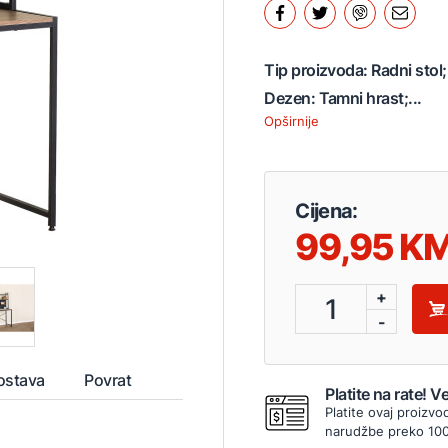
Tip proizvoda: Radni sto
Dezen: Tamni hrast;...
Opširnije
Cijena:
99,95
+
1
-
ostava
Povrat
Platite na rate! 
Platite ovaj proizvo
narudžbe preko 10