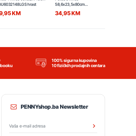
WJ6032148LGS hrast
58,6x23,5x80cm
58,6x23,5x
CWJ602480L crni hrast
CWJ602480L
9,95 KM
34,95 KM
34,95 
0
100% sigurna kupovina
ebooku
10 fizičkih prodajnih centara
PENNYshop.ba Newsletter