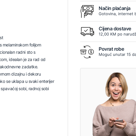
Način plaćanja
Gotovina, internet 
Cijena dostave
12,00 KM po narudž
st
a s melaminskom folijom
Povrat robe
ionalan radni sto s
Moguć unutar 15 d
com, idealan je za rad od
svakodnevne zadatke.
ernom dizajnu i dekoru
lako se uklapa u svaki enterijer
o spavaćoj sobi, radnoj sobi