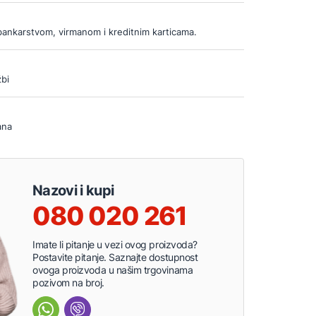
bankarstvom, virmanom i kreditnim karticama.
bi
ana
Nazovi i kupi
080 020 261
Imate li pitanje u vezi ovog proizvoda?
Postavite pitanje. Saznajte dostupnost
ovoga proizvoda u našim trgovinama
pozivom na broj.