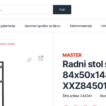
Traži
i galanterija
Oprema i igračke za djecu
Elektromaterijal
Vrt
lice i nosači
MASTER
Radni stol
84x50x14
XXZ84501
Šifra artikla: 242041
Stan