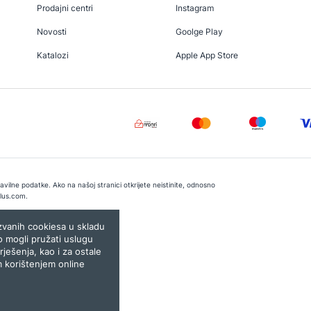
Prodajni centri
Instagram
Novosti
Goolge Play
Katalozi
Apple App Store
vilne podatke. Ako na našoj stranici otkrijete neistinite, odnosno
lus.com
.
e:
Lampa.ba
ozvanih cookiesa u skladu
o mogli pružati uslugu
rješenja, kao i za ostale
m korištenjem online