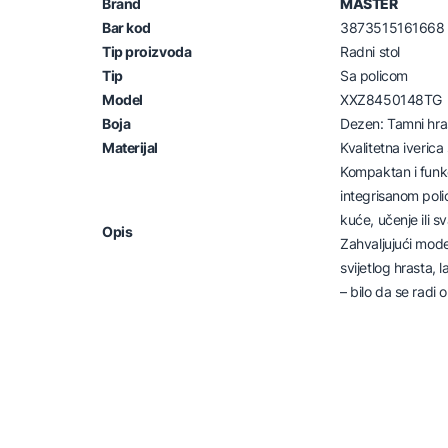
Brand
MASTER
Bar kod
3873515161668
Tip proizvoda
Radni stol
Tip
Sa policom
Model
XXZ8450148TG
Boja
Dezen: Tamni hra
Materijal
Kvalitetna iveric
Kompaktan i funkc
integrisanom poli
kuće, učenje ili 
Opis
Zahvaljujući mod
svijetlog hrasta, 
– bilo da se radi 