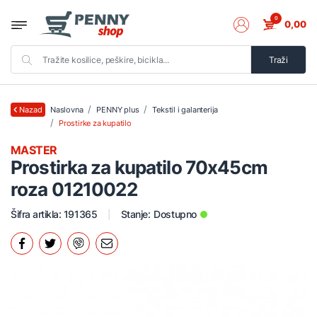
0
0,00
Traži
Naslovna
PENNY plus
Tekstil i galanterija
Nazad
Prostirke za kupatilo
MASTER
Prostirka za kupatilo 70x45cm
roza 01210022
Šifra artikla: 191365
Stanje:
Dostupno