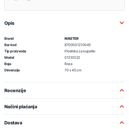
Opis
Brand
MASTER
Bar kod
8700001210045
Tip proizvoda
Prostirka za kupatilo
Model
01210022
Boja
Roza
Dimenzije
70 x 45 cm
Recenzije
Načini plaćanja
Dostava