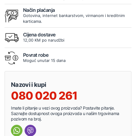
Način plaćanja
Gotovina, internet bankarstvom, virmanom i kreditnim
karticama.
Cijena dostave
12,00 KM po narudžbi
Povrat robe
Moguć unutar 15 dana
Nazovi i kupi
080 020 261
Imate li pitanje u vezi ovog proizvoda? Postavite pitanje.
Saznajte dostupnost ovoga proizvoda u našim trgovinama
pozivom na broj.