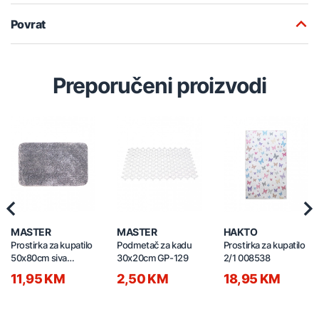
Povrat
Preporučeni proizvodi
Previous
Nex
MASTER
MASTER
HAKTO
Prostirka za kupatilo
Podmetač za kadu
Prostirka za kupatilo
50x80cm siva
30x20cm GP-129
2/1 008538
01220586
11,95 KM
2,50 KM
18,95 KM