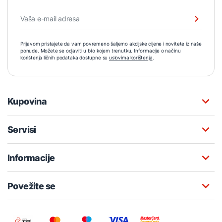
Prijavom pristajete da vam povremeno šaljemo akcijske cijene i novitete iz naše
ponude. Možete se odjaviti u bilo kojem trenutku. Informacije o načinu
korištenja ličnih podataka dostupne su
uslovima korištenja
.
Kupovina
Servisi
Informacije
Povežite se