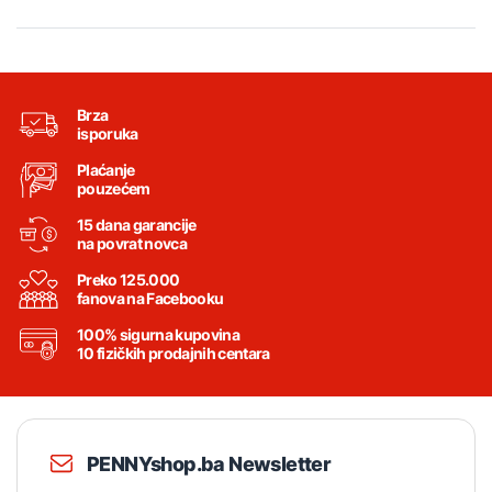
Brza
isporuka
Plaćanje
pouzećem
15 dana garancije
na povrat novca
Preko 125.000
fanova na Facebooku
100% sigurna kupovina
10 fizičkih prodajnih centara
PENNYshop.ba Newsletter