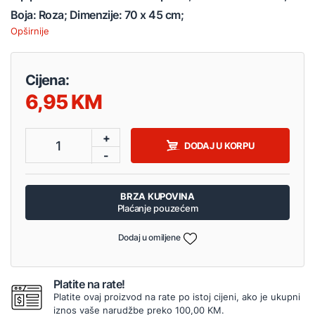
Boja: Roza; Dimenzije: 70 x 45 cm;
Opširnije
Cijena:
6,95
+
1
DODAJ U KORPU
-
BRZA KUPOVINA
Plaćanje pouzećem
Dodaj u omiljene
Platite na rate!
Platite ovaj proizvod na rate po istoj cijeni, ako je ukupni
iznos vaše narudžbe preko 100,00 KM.