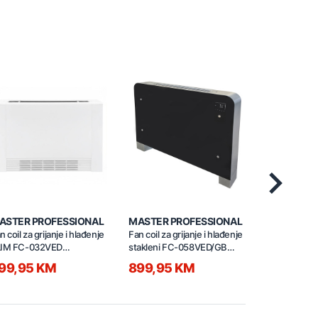
Next
ASTER PROFESSIONAL
MASTER PROFESSIONAL
MASTER P
n coil za grijanje i hlađenje
Fan coil za grijanje i hlađenje
Fan coil za g
LIM FC-032VED
stakleni FC-058VED/GB
stakleni F
iFi/MODBUS
WiFi/MODBUS
WiFi/MODB
99,95 KM
899,95 KM
799,95