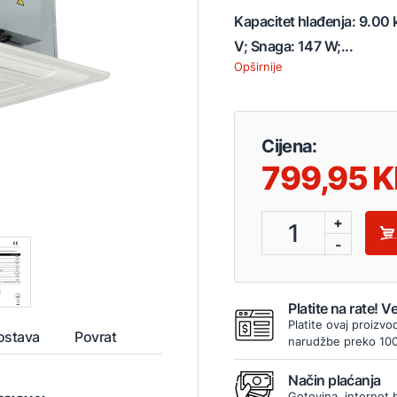
Kapacitet hlađenja: 9.00 
V; Snaga: 147 W;...
Opširnije
Cijena:
799,95
+
1
-
Platite na rate! 
Platite ovaj proizvo
ostava
Povrat
narudžbe preko 10
Način plaćanja
Gotovina, internet 