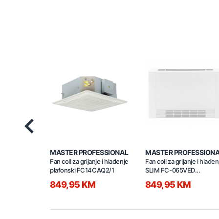
Previous
MASTER PROFESSIONAL
MASTER PROFESSION
Fan coil za grijanje i hlađenje
Fan coil za grijanje i hlađen
plafonski FC14CAQ2/1
SLIM FC-065VED
WiFi/MODBUS
849,95 KM
849,95 KM