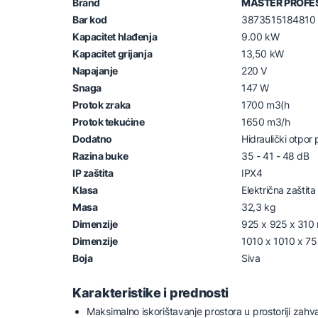
Brand
MASTER PROFE
Bar kod
3873515184810
Kapacitet hlađenja
9.00 kW
Kapacitet grijanja
13,50 kW
Napajanje
220 V
Snaga
147 W
Protok zraka
1700 m3(h
Protok tekućine
1650 m3/h
Dodatno
Hidraulički otpor
Razina buke
35 - 41 - 48 dB
IP zaštita
IPX4
Klasa
Električna zaštita 
Masa
32,3 kg
Dimenzije
925 x 925 x 310 
Dimenzije
1010 x 1010 x 75
Boja
Siva
Karakteristike i prednosti
Maksimalno iskorištavanje prostora u prostoriji zahva