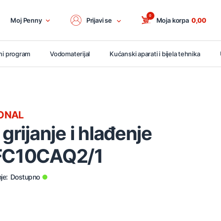
0
Moj Penny
Prijavi se
Moja korpa
0,00
ni program
Vodomaterijal
Kućanski aparati i bijela tehnika
ONAL
 grijanje i hlađenje
 FC10CAQ2/1
je:
Dostupno