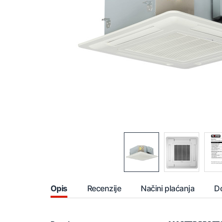
Opis
Recenzije
Načini plaćanja
D