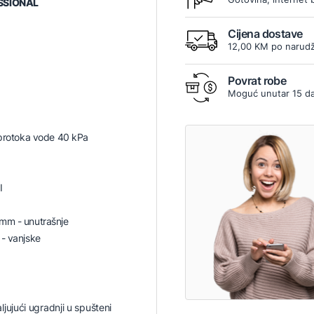
SSIONAL
Cijena dostave
12,00 KM po narudž
Povrat robe
Moguć unutar 15 d
 protoka vode 40 kPa
I
mm - unutrašnje
 - vanjske
ljujući ugradnji u spušteni