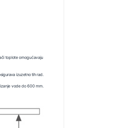
jivači toplote omogućavaju
 osigurava izuzetno tih rad.
izanje vode do 600 mm.