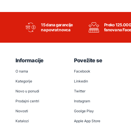
15 dana garancije
Preko 125.00
na povrat novca
fanova na Fac
Informacije
Povežite se
O nama
Facebook
Kategorije
Linkedin
Novo u ponudi
Twitter
Prodajni centri
Instagram
Novosti
Goolge Play
Katalozi
Apple App Store