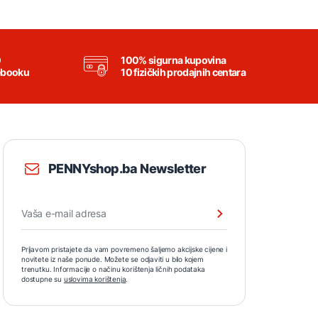
0
100% sigurna kupovina
ebooku
10 fizičkih prodajnih centara
PENNYshop.ba Newsletter
Prijavom pristajete da vam povremeno šaljemo akcijske cijene i
novitete iz naše ponude. Možete se odjaviti u bilo kojem
trenutku. Informacije o načinu korištenja ličnih podataka
dostupne su
uslovima korištenja
.