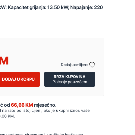
kW; Kapacitet grijanja: 13,50 kW; Napajanje: 220
Dodaj u omiljene
BRZA KUPOVINA
DODAJ U KORPU
Plaćanje pouzećem
Već od
66,66 KM
mjesečno.
d na rate po istoj cijeni, ako je ukupni iznos vaše
0,00 KM.
bankarstvom, virmanom i kreditnim karticama.