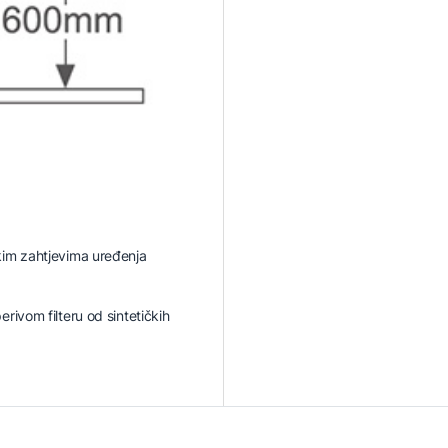
skim zahtjevima uređenja
erivom filteru od sintetičkih