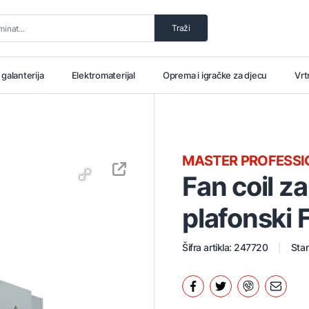
Traži
i galanterija
Elektromaterijal
Oprema i igračke za djecu
Vrt
MASTER PROFESSI
Fan coil za
plafonski
Šifra artikla: 247720
Stan