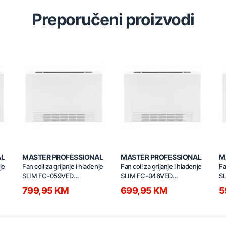
Preporučeni proizvodi
AL
MASTER PROFESSIONAL
MASTER PROFESSIONAL
M
je
Fan coil za grijanje i hlađenje
Fan coil za grijanje i hlađenje
Fa
SLIM FC-059VED
SLIM FC-046VED
S
WiFi/MODBUS
WiFi/MODBUS
W
799,95 KM
699,95 KM
5