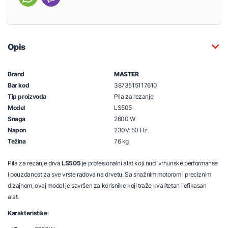
Opis
Brand
MASTER
Bar kod
3873515117610
Tip proizvoda
Pila za rezanje
Model
LS505
Snaga
2600 W
Napon
230V; 50 Hz
Težina
76 kg
Pila za rezanje drva
LS505
je profesionalni alat koji nudi vrhunske performanse
i pouzdanost za sve vrste radova na drvetu. Sa snažnim motorom i preciznim
dizajnom, ovaj model je savršen za korisnike koji traže kvalitetan i efikasan
alat.
Karakteristike
: