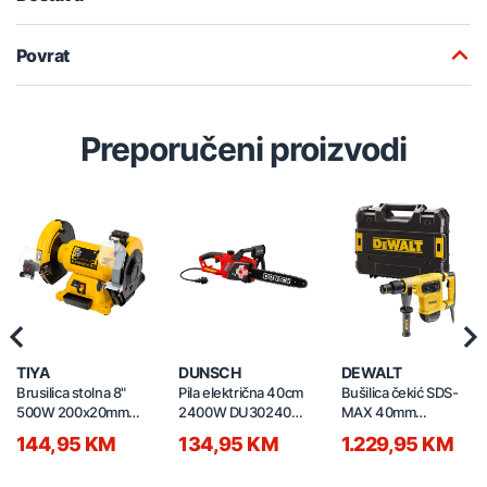
Povrat
Preporučeni proizvodi
Previous
Nex
TIYA
DUNSCH
DEWALT
Brusilica stolna 8"
Pila električna 40cm
Bušilica čekić SDS-
500W 200x20mm
2400W DU30240-
MAX 40mm
60381
40ATF
D25481K-QS
144,95 KM
134,95 KM
1.229,95 KM