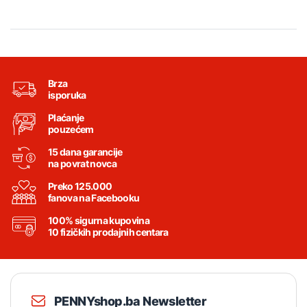
Brza
isporuka
Plaćanje
pouzećem
15 dana garancije
na povrat novca
Preko 125.000
fanova na Facebooku
100% sigurna kupovina
10 fizičkih prodajnih centara
PENNYshop.ba Newsletter