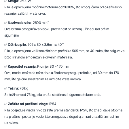
✅
Snaga
: 2600W
Pila je opremljena moćnim motorom od 2600W, što omogućava brzo i efikasno
rezanje različitih vrsta drva.
✅
Nazivna
brzina
: 2800 min⁻¹
Ova brzina omogućava visoku preciznost pri rezanju, čineći rad bržim i
sigurnijim.
✅
Oštrica
pile
: 505 x 30 x 3.6mm x 40T
Pila je opremljena velikom oštricom prečnika 505 mm, sa 40 zuba, što osigurava
brzo i ravnomjerno rezanje drvenih materijala.
✅
Kapacitet
rezanja
: Promjer 30 – 170 mm
Ovaj model može da reže drvo u širokom opsegu prečnika, od 30 mm do 170
mm, što ga čini svestranim za različite vrste radova.
✅
Težina
: 76 kg
Sa težinom od 76 kg, pila pruža stabilnost i sigurnost tokom rada.
✅
Zaštita
od
prašine
i
vlage
: IP54
Pila posjeduje visoki nivo zaštite prema standardu IP54, što znači da je otporna
na prašinu i prskanje vode, što omogućava dugotrajan rad u različitim radnim
uslovima.