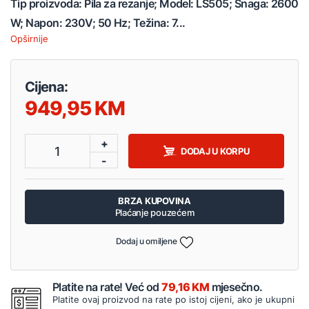
Tip proizvoda: Pila za rezanje; Model: LS505; Snaga: 2600
W; Napon: 230V; 50 Hz; Težina: 7...
Opširnije
Cijena:
949,95
+
1
DODAJ U KORPU
-
BRZA KUPOVINA
Plaćanje pouzećem
Dodaj u omiljene
Platite na rate! Već od
79,16 KM
mjesečno.
Platite ovaj proizvod na rate po istoj cijeni, ako je ukupni