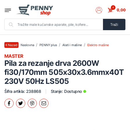
0
0,00
Traži
Naslovna
PENNY plus
Alati i mašine
Elektro mašine
Nazad
MASTER
Pila za rezanje drva 2600W
fi30/170mm 505x30x3.6mmx40T
230V 50Hz LS505
Šifra artikla: 238868
Stanje:
Dostupno