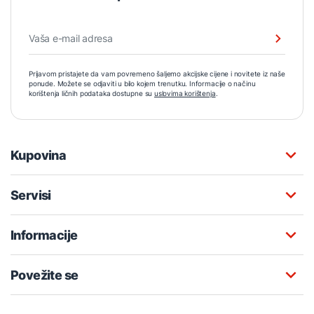
Prijavom pristajete da vam povremeno šaljemo akcijske cijene i novitete iz naše
ponude. Možete se odjaviti u bilo kojem trenutku. Informacije o načinu
korištenja ličnih podataka dostupne su
uslovima korištenja
.
Kupovina
Servisi
Informacije
Povežite se