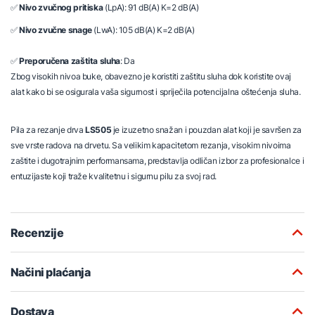
✅
Nivo
zvučnog
pritiska
(LpA): 91 dB(A) K=2 dB(A)
✅
Nivo
zvučne
snage
(LwA): 105 dB(A) K=2 dB(A)
✅
Preporučena
zaštita
sluha
: Da
Zbog visokih nivoa buke, obavezno je koristiti zaštitu sluha dok koristite ovaj
alat kako bi se osigurala vaša sigurnost i spriječila potencijalna oštećenja sluha.
Pila za rezanje drva
LS505
je izuzetno snažan i pouzdan alat koji je savršen za
sve vrste radova na drvetu. Sa velikim kapacitetom rezanja, visokim nivoima
zaštite i dugotrajnim performansama, predstavlja odličan izbor za profesionalce i
entuzijaste koji traže kvalitetnu i sigurnu pilu za svoj rad.
Recenzije
Načini plaćanja
Dostava