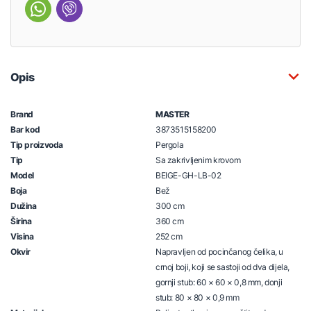
Opis
Brand
MASTER
Bar kod
3873515158200
Tip proizvoda
Pergola
Tip
Sa zakrivljenim krovom
Model
BEIGE-GH-LB-02
Boja
Bež
Dužina
300 cm
Širina
360 cm
Visina
252 cm
Okvir
Napravljen od pocinčanog čelika, u
crnoj boji, koji se sastoji od dva dijela,
gornji stub: 60 × 60 × 0,8 mm, donji
stub: 80 × 80 × 0,9 mm