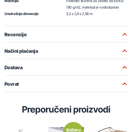
Materijal
Poliester, tkanina za zaštitu od sunca:
180 g/m2, materijal je vodootporan
Unutrašnje dimenzije
3,2 x 2,6 x 2,58 m
Recenzije
Načini plaćanja
Dostava
Povrat
Preporučeni proizvodi
Sniženo