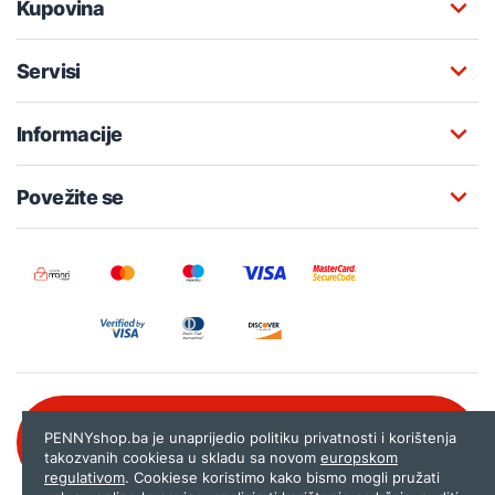
Kupovina
Servisi
Informacije
Povežite se
Besplatna korisnička podrška:
PENNYshop.ba je unaprijedio politiku privatnosti i korištenja
080 020 261
takozvanih cookiesa u skladu sa novom
europskom
regulativom
. Cookiese koristimo kako bismo mogli pružati