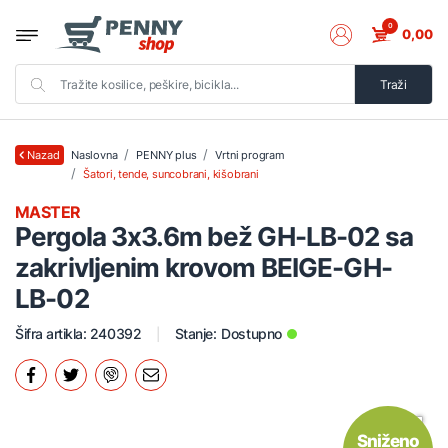
0
0,00
Traži
Naslovna
PENNY plus
Vrtni program
Nazad
Šatori, tende, suncobrani, kišobrani
MASTER
Pergola 3x3.6m bež GH-LB-02 sa
zakrivljenim krovom BEIGE-GH-
LB-02
Šifra artikla: 240392
Stanje:
Dostupno
Sniženo