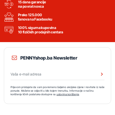
15 dana garancije
na povrat novca
Preko 125.000
fanova na Facebooku
100% sigurna kupovina
10 fizičkih prodajnih centara
PENNYshop.ba Newsletter
Prijavom pristajete da vam povremeno šaljemo akcijske cijene i novitete iz naše
ponude. Možete se odjaviti u bilo kojem trenutku. Informacije o načinu
korištenja ličnih podataka dostupne su
uslovima korištenja
.