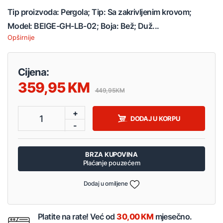
Tip proizvoda: Pergola; Tip: Sa zakrivljenim krovom;
Model: BEIGE-GH-LB-02; Boja: Bež; Duž...
Opširnije
Cijena:
359,95
449,95
+
1
DODAJ U KORPU
-
BRZA KUPOVINA
Plaćanje pouzećem
Dodaj u omiljene
Platite na rate! Već od
30,00 KM
mjesečno.