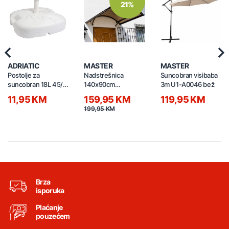
21%
Previous
Nex
ADRIATIC
MASTER
MASTER
Postolje za
Nadstrešnica
Suncobran visibaba
suncobran 18L 45/1
140x90cm
3m U1-A0046 bež
bijelo
GS1400R-H
11,95 KM
159,95 KM
119,95 KM
polikarbonat
199,95 KM
crna/braon
Brza
isporuka
Plaćanje
pouzećem