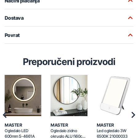
Načini plaćanja
Dostava
Povrat
Preporučeni proizvodi
Previous
Nex
MASTER
MASTER
MASTER
Ogledalo LED
Ogledalo zidno
Led ogledalo 3W
600mm S-4661A
okruglo ALU fi60cm
6500K 21000033