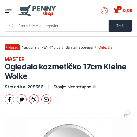
0
0,00
Traži
Naslovna
PENNY plus
Sanitarna oprema
Ogledala
Nazad
MASTER
Ogledalo kozmetičko 17cm Kleine
Wolke
Šifra artikla: 208556
Stanje:
Nedostupno