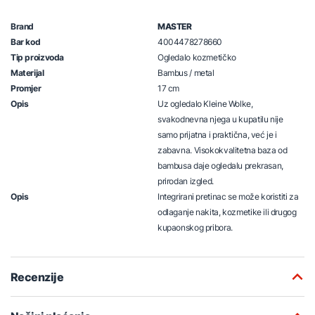
Brand
MASTER
Bar kod
4004478278660
Tip proizvoda
Ogledalo kozmetičko
Materijal
Bambus / metal
Promjer
17 cm
Opis
Uz ogledalo Kleine Wolke,
svakodnevna njega u kupatilu nije
samo prijatna i praktična, već je i
zabavna. Visokokvalitetna baza od
bambusa daje ogledalu prekrasan,
prirodan izgled.
Opis
Integrirani pretinac se može koristiti za
odlaganje nakita, kozmetike ili drugog
kupaonskog pribora.
Recenzije