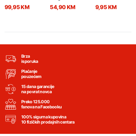
AL058-1 crno
99,95 KM
54,90 KM
9,95 KM
Brza
isporuka
Plaćanje
pouzećem
15 dana garancije
na povrat novca
Preko 125.000
fanova na Facebooku
100% sigurna kupovina
10 fizičkih prodajnih centara