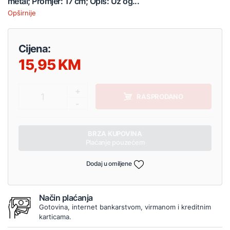
metal; Promjer: 17 cm; Opis: Uz og...
Opširnije
Cijena:
15,95
+
1
RASPRODANO
-
BRZA KUPOVINA
Plaćanje pouzećem
Dodaj u omiljene
Način plaćanja
Gotovina, internet bankarstvom, virmanom i kreditnim
karticama.