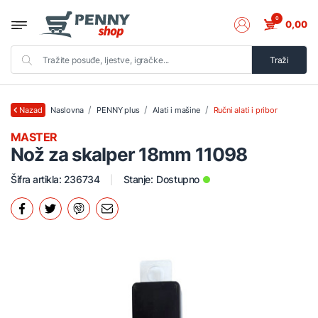
0
0,00
Traži
Naslovna
PENNY plus
Alati i mašine
Ručni alati i pribor
Nazad
MASTER
Nož za skalper 18mm 11098
Šifra artikla: 236734
Stanje:
Dostupno