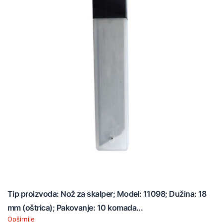
Tip proizvoda: Nož za skalper; Model: 11098; Dužina: 18
mm (oštrica); Pakovanje: 10 komada...
Opširnije