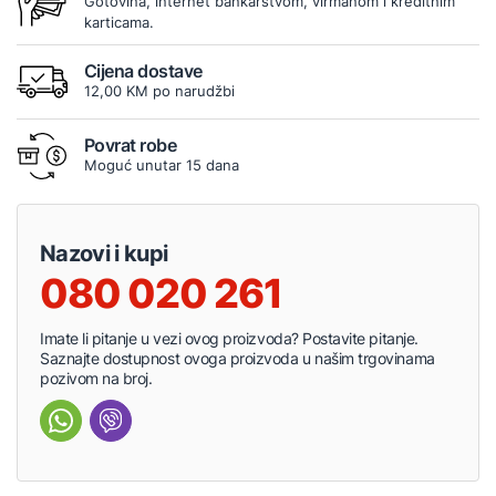
Gotovina, internet bankarstvom, virmanom i kreditnim
karticama.
Cijena dostave
12,00 KM po narudžbi
Povrat robe
Moguć unutar 15 dana
Nazovi i kupi
080 020 261
Imate li pitanje u vezi ovog proizvoda? Postavite pitanje.
Saznajte dostupnost ovoga proizvoda u našim trgovinama
pozivom na broj.