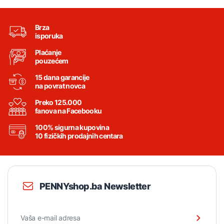
Brza
isporuka
Plaćanje
pouzećem
15 dana garancije
na povrat novca
Preko 125.000
fanova na Facebooku
100% sigurna kupovina
10 fizičkih prodajnih centara
PENNYshop.ba Newsletter