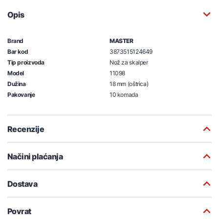
Opis
Brand
MASTER
Bar kod
3873515124649
Tip proizvoda
Nož za skalper
Model
11098
Dužina
18 mm (oštrica)
Pakovanje
10 komada
Recenzije
Načini plaćanja
Dostava
Povrat