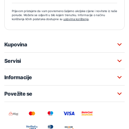
Prijavom pristajete da vam povremeno šaljemo akcijske cijene i novitete iz naše
ponude. Možete se odjaviti u bilo kojem trenutku. Informacije o načinu
korištenja ličnih podataka dostupne su
uslovima korištenja
.
Kupovina
Servisi
Informacije
Povežite se