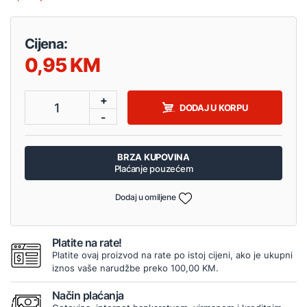
Cijena:
0,95
+
1
DODAJ U KORPU
-
BRZA KUPOVINA
Plaćanje pouzećem
Dodaj u omiljene
Platite na rate!
Platite ovaj proizvod na rate po istoj cijeni, ako je ukupni
iznos vaše narudžbe preko 100,00 KM.
Način plaćanja