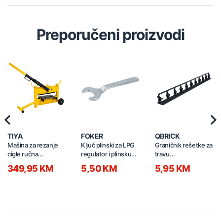
Preporučeni proizvodi
Previous
Nex
TIYA
FOKER
QBRICK
Mašina za rezanje
Ključ plinski za LPG
Graničnik rešetke za
cigle ručna
regulator i plinsku
travu
430/140mm 64160
bocu E25 06300
1010x80x63mm 2/1
349,95 KM
5,50 KM
5,95 KM
crni