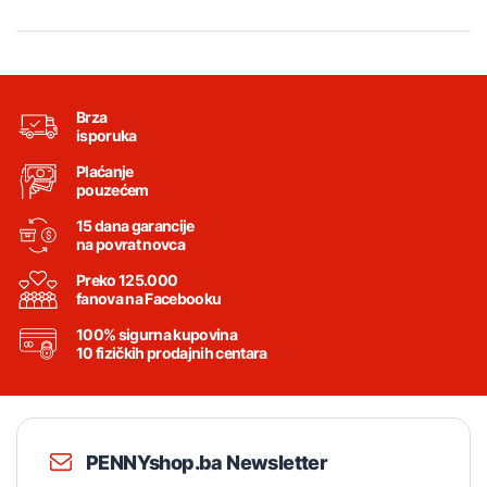
Brza
isporuka
Plaćanje
pouzećem
15 dana garancije
na povrat novca
Preko 125.000
fanova na Facebooku
100% sigurna kupovina
10 fizičkih prodajnih centara
PENNYshop.ba Newsletter