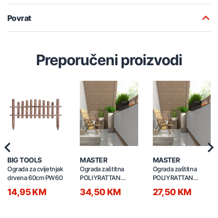
Povrat
Preporučeni proizvodi
Previous
Nex
BIG TOOLS
MASTER
MASTER
Ograda za cvijetnjak
Ograda zaštitna
Ograda zaštitna
drvena 60cm PW60
POLIYRATTAN
POLIYRATTAN
1.5mx20m RD17 siva
1.2mx20m RD17 siva
14,95 KM
34,50 KM
27,50 KM