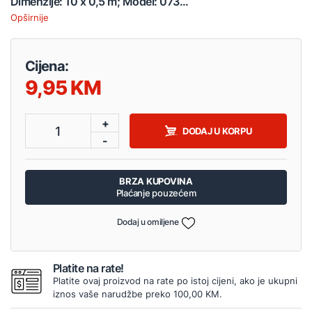
Dimenzije: 10 x 0,5 m; Model: 073...
Opširnije
Cijena:
9,95
+
1
DODAJ U KORPU
-
BRZA KUPOVINA
Plaćanje pouzećem
Dodaj u omiljene
Platite na rate!
Platite ovaj proizvod na rate po istoj cijeni, ako je ukupni
iznos vaše narudžbe preko 100,00 KM.