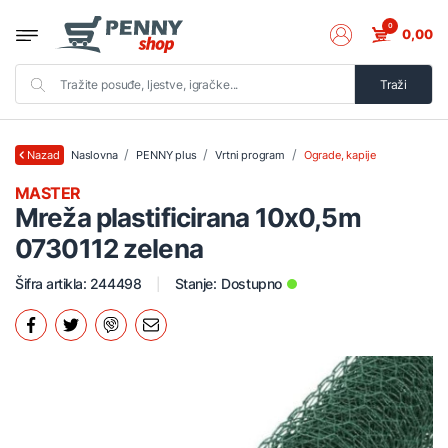
0
0,00
Traži
Naslovna
PENNY plus
Vrtni program
Ograde, kapije
Nazad
MASTER
Mreža plastificirana 10x0,5m
0730112 zelena
Šifra artikla: 244498
Stanje:
Dostupno