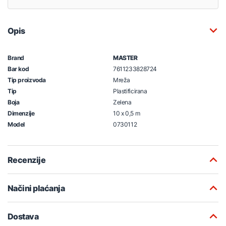
Opis
Brand
MASTER
Bar kod
7611233828724
Tip proizvoda
Mreža
Tip
Plastificirana
Boja
Zelena
Dimenzije
10 x 0,5 m
Model
0730112
Recenzije
Načini plaćanja
Dostava