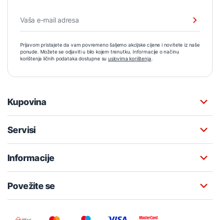
Prijavom pristajete da vam povremeno šaljemo akcijske cijene i novitete iz naše
ponude. Možete se odjaviti u bilo kojem trenutku. Informacije o načinu
korištenja ličnih podataka dostupne su
uslovima korištenja
.
Kupovina
Servisi
Informacije
Povežite se