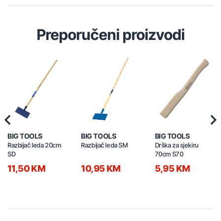
Preporučeni proizvodi
Previous
Nex
BIG TOOLS
BIG TOOLS
BIG TOOLS
Razbijač leda 20cm
Razbijač leda SM
Drška za sjekiru
SD
70cm S70
11,50 KM
10,95 KM
5,95 KM