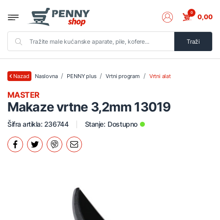
0
0,00
Traži
Naslovna
PENNY plus
Vrtni program
Vrtni alat
Nazad
MASTER
Makaze vrtne 3,2mm 13019
Šifra artikla: 236744
Stanje:
Dostupno