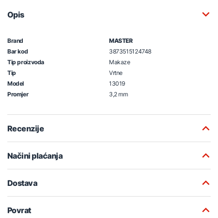
Opis
Brand
MASTER
Bar kod
3873515124748
Tip proizvoda
Makaze
Tip
Vrtne
Model
13019
Promjer
3,2 mm
Recenzije
Načini plaćanja
Dostava
Povrat