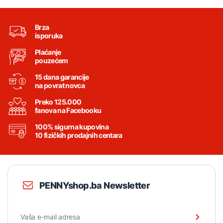
Brza
isporuka
Plaćanje
pouzećem
15 dana garancije
na povrat novca
Preko 125.000
fanova na Facebooku
100% sigurna kupovina
10 fizičkih prodajnih centara
PENNYshop.ba Newsletter