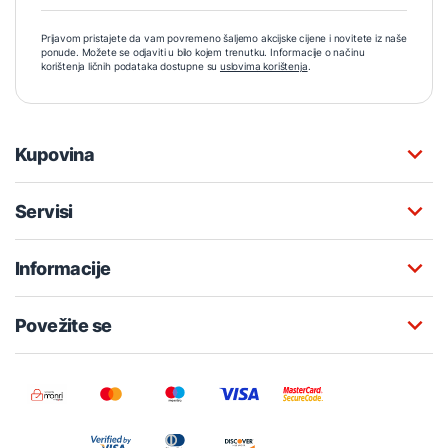
Prijavom pristajete da vam povremeno šaljemo akcijske cijene i novitete iz naše
ponude. Možete se odjaviti u bilo kojem trenutku. Informacije o načinu
korištenja ličnih podataka dostupne su
uslovima korištenja
.
Kupovina
Servisi
Informacije
Povežite se