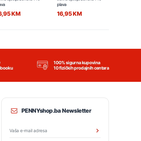
ava
plava
plava
6,95 KM
16,95 KM
16,95 K
0
100% sigurna kupovina
ebooku
10 fizičkih prodajnih centara
PENNYshop.ba Newsletter