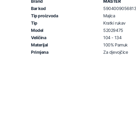
Brand
MASTER
Bar kod
590400905681
Tip proizvoda
Majica
Tip
Kratki rukav
Model
52029475
Veličina
104 - 134
Materijal
100% Pamuk
Primjena
Za djevojčice