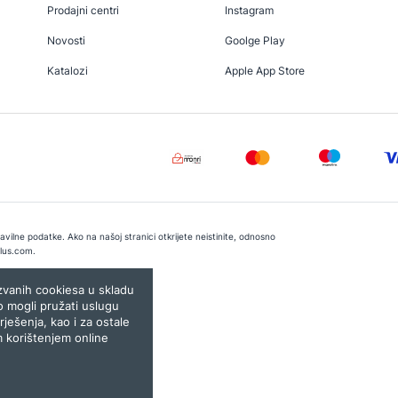
Prodajni centri
Instagram
Novosti
Goolge Play
Katalozi
Apple App Store
vilne podatke. Ako na našoj stranici otkrijete neistinite, odnosno
lus.com
.
e:
Lampa.ba
ozvanih cookiesa u skladu
o mogli pružati uslugu
rješenja, kao i za ostale
m korištenjem online