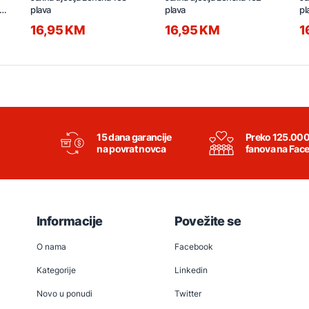
1
plava
plava
pl
16,95 KM
16,95 KM
1
15 dana garancije
Preko 125.00
na povrat novca
fanova na Fac
Informacije
Povežite se
O nama
Facebook
Kategorije
Linkedin
Novo u ponudi
Twitter