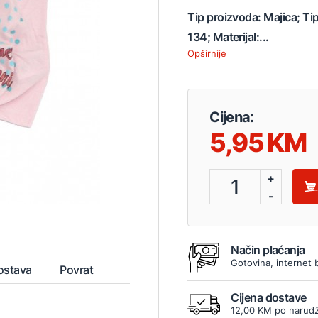
Tip proizvoda: Majica; Ti
134; Materijal:...
Opširnije
Cijena:
5,95
+
1
-
Način plaćanja
Gotovina, internet 
ostava
Povrat
Cijena dostave
12,00 KM po narudž