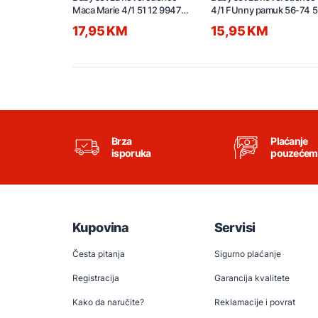
Maca Marie 4/1 51 12 9947
4/1 FUnny pamuk 56-74 5
GIFT
12 2408
17,95 KM
15,95 KM
Brza
Plaćanje
isporuka
pouzećem
Kupovina
Servisi
Česta pitanja
Sigurno plaćanje
Registracija
Garancija kvalitete
Kako da naručite?
Reklamacije i povrat