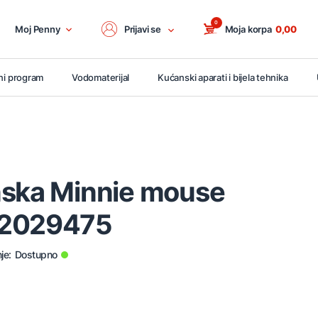
0
Moj Penny
Prijavi se
Moja korpa
0,00
ni program
Vodomaterijal
Kućanski aparati i bijela tehnika
nska Minnie mouse
52029475
je:
Dostupno