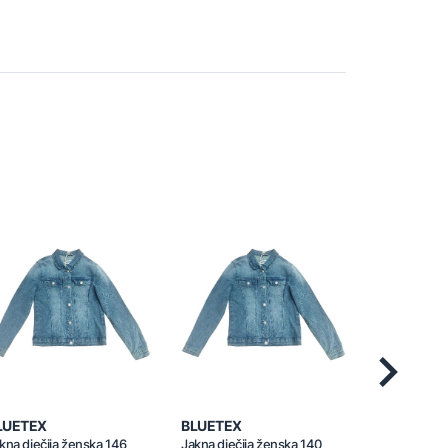
Next
LUETEX
BLUETEX
BLUETEX
kna dječija ženska 146
Jakna dječija ženska 140
Jakna dječij