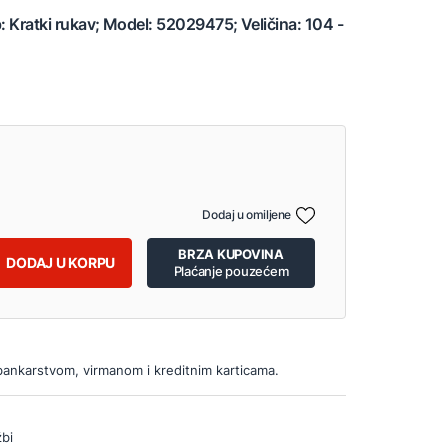
p: Kratki rukav; Model: 52029475; Veličina: 104 -
Dodaj u omiljene
BRZA KUPOVINA
DODAJ U KORPU
Plaćanje pouzećem
bankarstvom, virmanom i kreditnim karticama.
bi