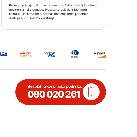
Prijavom pristajete da vam povremeno šaljemo akcijske cijene i
novitete iz naše ponude. Možete se odjaviti u bilo kojem
trenutku. Informacije o načinu korištenja ličnih podataka
dostupne su
uslovima korištenja
.
Besplatna korisnička podrška:
080 020 261