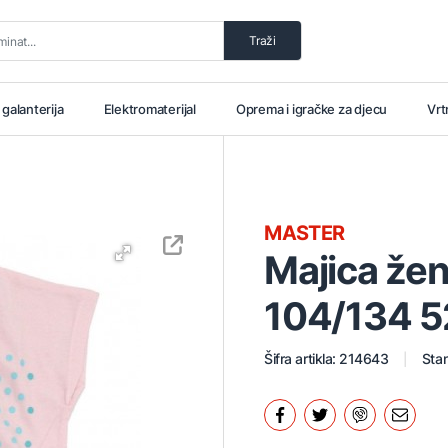
Traži
i galanterija
Elektromaterijal
Oprema i igračke za djecu
Vrt
MASTER
Majica že
104/134 
Šifra artikla: 214643
Stan