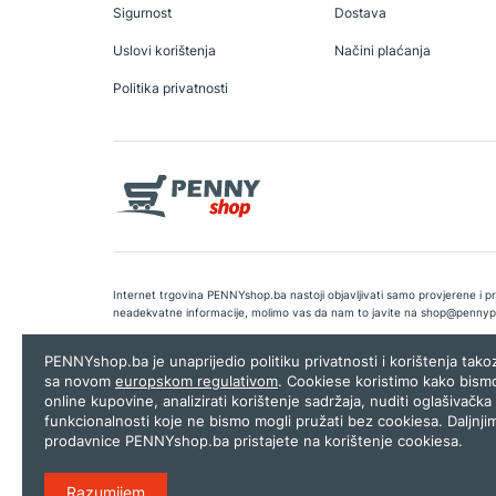
Sigurnost
Dostava
Uslovi korištenja
Načini plaćanja
Politika privatnosti
Internet trgovina PENNYshop.ba nastoji objavljivati samo provjerene i pra
neadekvatne informacije, molimo vas da nam to javite na
shop@pennyp
Copyright © 2026.
Penny plus d.o.o. Sarajevo
.
Dizajn i programiranj
PENNYshop.ba je unaprijedio politiku privatnosti i korištenja tak
sa novom
europskom regulativom
. Cookiese koristimo kako bism
online kupovine, analizirati korištenje sadržaja, nuditi oglašivačka 
funkcionalnosti koje ne bismo mogli pružati bez cookiesa. Daljnji
prodavnice PENNYshop.ba pristajete na korištenje cookiesa.
Razumijem