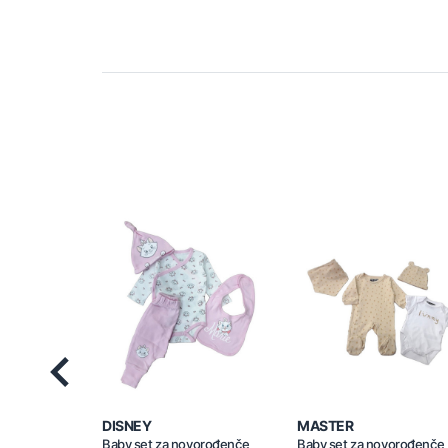
Previous
DISNEY
MASTER
Baby set za novorođenče
Baby set za novorođenče