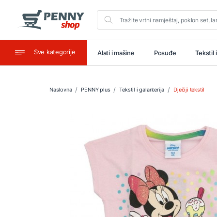
Sve kategorije
aštitu
Ugostiteljstvo
Alati i mašine
Posuđe
Tekstil 
Naslovna
PENNY plus
Tekstil i galanterija
Dječiji tekstil