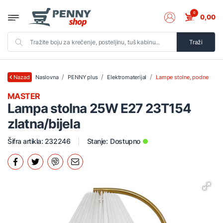
0
0,00
Traži
Naslovna
PENNY plus
Elektromaterijal
Lampe stolne, podne
Nazad
MASTER
Lampa stolna 25W E27 23T154
zlatna/bijela
Šifra artikla: 232246
Stanje:
Dostupno