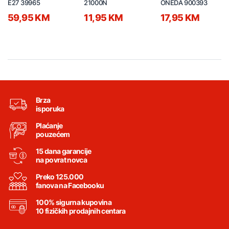
E27 39965
21000N
ONEDA 900393
59,95 KM
11,95 KM
17,95 KM
Brza
isporuka
Plaćanje
pouzećem
15 dana garancije
na povrat novca
Preko 125.000
fanova na Facebooku
100% sigurna kupovina
10 fizičkih prodajnih centara