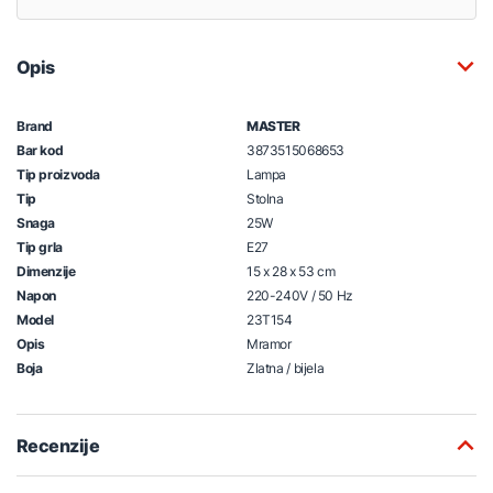
Opis
Brand
MASTER
Bar kod
3873515068653
Tip proizvoda
Lampa
Tip
Stolna
Snaga
25W
Tip grla
E27
Dimenzije
15 x 28 x 53 cm
Napon
220-240V / 50 Hz
Model
23T154
Opis
Mramor
Boja
Zlatna / bijela
Recenzije