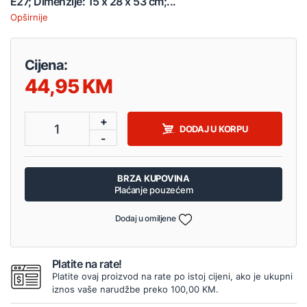
E27; Dimenzije: 15 x 28 x 53 cm;...
Opširnije
Cijena:
44,95
+
1
DODAJ U KORPU
-
BRZA KUPOVINA
Plaćanje pouzećem
Dodaj u omiljene
Platite na rate!
Platite ovaj proizvod na rate po istoj cijeni, ako je ukupni
iznos vaše narudžbe preko 100,00 KM.