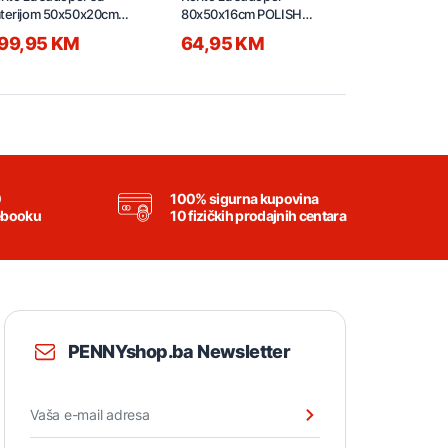
terijom 50x50x20cm
80x50x16cm POLISH
80x50x16cm
US304 D505H-B
D8050A-R desno
D8050A-L li
99,95 KM
64,95 KM
64,95 
0
100% sigurna kupovina
ebooku
10 fizičkih prodajnih centara
PENNYshop.ba Newsletter