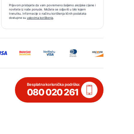
Prijavom pristajete da vam povremeno šaljemo akcijske cijene i
novitete iz naše ponude. Možete se odjaviti u bilo kojem
trenutku. Informacije o načinu korištenja ličnih podataka
dostupne su
uslovima korištenja
.
Besplatna korisnička podrška:
080 020 261