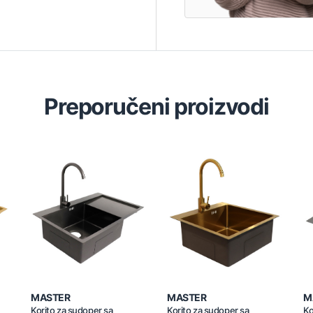
Preporučeni proizvodi
MASTER
MASTER
M
Korito za sudoper sa
Korito za sudoper sa
Ko