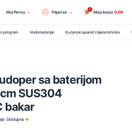
0
Moj Penny
Prijavi se
Moja korpa
0,00
ni program
Vodomaterijal
Kućanski aparati i bijela tehnika
sudoper sa baterijom
0cm SUS304
 bakar
je:
Dostupno