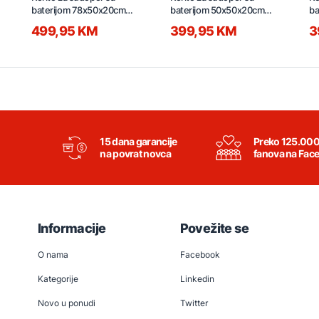
baterijom 78x50x20cm
baterijom 50x50x20cm
ba
SUS304 D7850H-B crno
SUS304 D5050H-G zlatno
S
499,95 KM
399,95 KM
3
15 dana garancije
Preko 125.00
na povrat novca
fanova na Fac
Informacije
Povežite se
O nama
Facebook
Kategorije
Linkedin
Novo u ponudi
Twitter