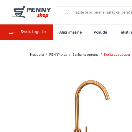
Sve kategorije
aštitu
Ugostiteljstvo
Alati i mašine
Posuđe
Tekstil 
Naslovna
PENNY plus
Sanitarna oprema
Korita za sudoper