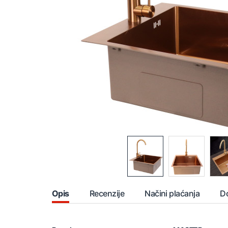
Opis
Recenzije
Načini plaćanja
D