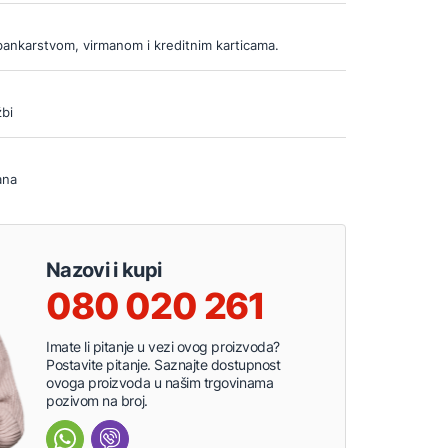
bankarstvom, virmanom i kreditnim karticama.
bi
ana
Nazovi i kupi
080 020 261
Imate li pitanje u vezi ovog proizvoda?
Postavite pitanje. Saznajte dostupnost
ovoga proizvoda u našim trgovinama
pozivom na broj.