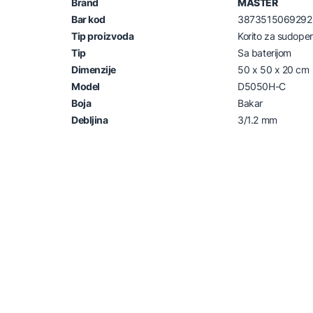
Brand
MASTER
Bar kod
3873515069292
Tip proizvoda
Korito za sudoper
Tip
Sa baterijom
Dimenzije
50 x 50 x 20 cm
Model
D5050H-C
Boja
Bakar
Debljina
3/1.2 mm