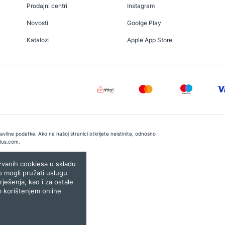
Prodajni centri
Instagram
Novosti
Goolge Play
Katalozi
Apple App Store
vilne podatke. Ako na našoj stranici otkrijete neistinite, odnosno
lus.com
.
e:
Lampa.ba
ozvanih cookiesa u skladu
o mogli pružati uslugu
rješenja, kao i za ostale
m korištenjem online