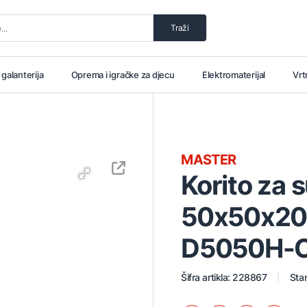
Traži
i galanterija
Oprema i igračke za djecu
Elektromaterijal
Vrt
MASTER
Korito za 
50x50x2
D5050H-C
Šifra artikla: 228867
Stan