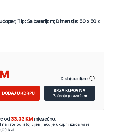
udoper; Tip: Sa baterijom; Dimenzije: 50 x 50 x
Dodaj u omiljene
BRZA KUPOVINA
DODAJ U KORPU
Plaćanje pouzećem
Već od
33,33 KM
mjesečno.
d na rate po istoj cijeni, ako je ukupni iznos vaše
0,00 KM.