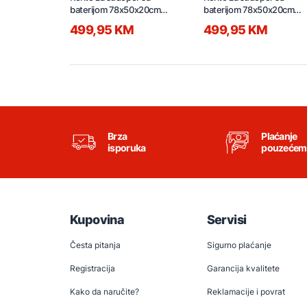
baterijom 78x50x20cm
baterijom 78x50x20cm
SUS304 D7850H-C bakar
SUS304 D7850H-G
499,95 KM
499,95 KM
Brza
Plaćanje
isporuka
pouzećem
Kupovina
Servisi
Česta pitanja
Sigurno plaćanje
Registracija
Garancija kvalitete
Kako da naručite?
Reklamacije i povrat