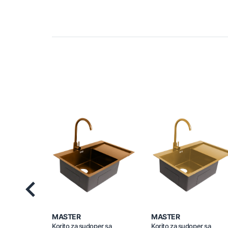
Previous
MASTER
MASTER
Korito za sudoper sa
Korito za sudoper sa