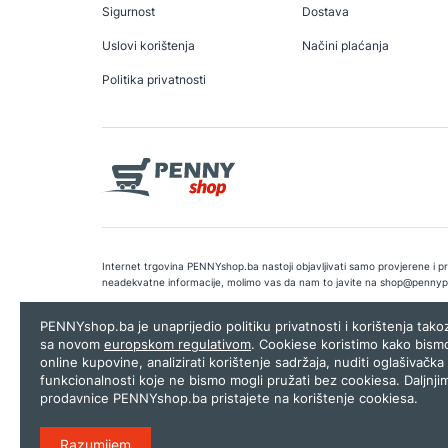
Sigurnost
Dostava
Uslovi korištenja
Načini plaćanja
Politika privatnosti
Internet trgovina PENNYshop.ba nastoji objavljivati samo provjerene i pra
neadekvatne informacije, molimo vas da nam to javite na
shop@pennyp
Copyright © 2026.
Penny plus d.o.o. Sarajevo
.
Dizajn i programiranj
PENNYshop.ba je unaprijedio politiku privatnosti i korištenja tak
sa novom
europskom regulativom
. Cookiese koristimo kako bism
online kupovine, analizirati korištenje sadržaja, nuditi oglašivačka 
funkcionalnosti koje ne bismo mogli pružati bez cookiesa. Daljnji
prodavnice PENNYshop.ba pristajete na korištenje cookiesa.
Razumijem