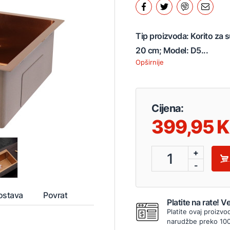
Tip proizvoda: Korito za s
20 cm; Model: D5...
Opširnije
Cijena:
399,95
+
1
-
ostava
Povrat
Platite na rate! 
Platite ovaj proizvo
narudžbe preko 10