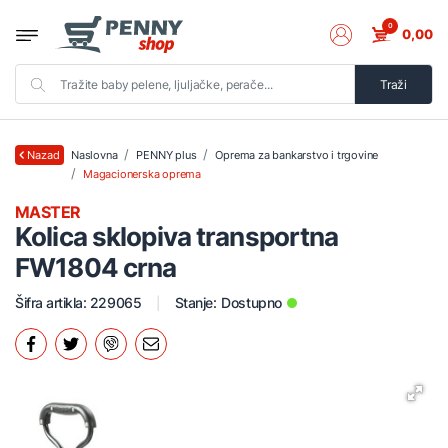
0
0,00
Traži
Naslovna
PENNY plus
Oprema za bankarstvo i trgovine
Nazad
Magacionerska oprema
MASTER
Kolica sklopiva transportna
FW1804 crna
Šifra artikla: 229065
Stanje:
Dostupno