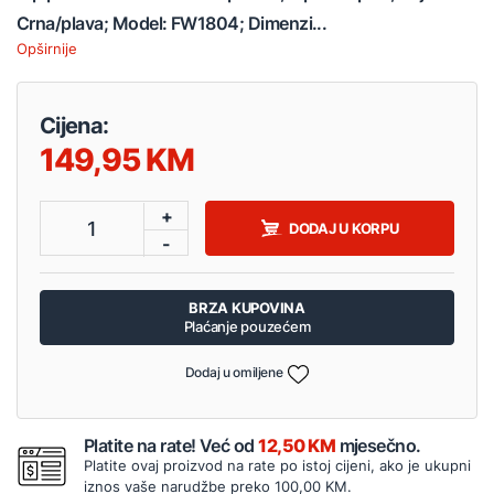
Crna/plava; Model: FW1804; Dimenzi...
Opširnije
Cijena:
149,95
+
1
DODAJ U KORPU
-
BRZA KUPOVINA
Plaćanje pouzećem
Dodaj u omiljene
Platite na rate! Već od
12,50 KM
mjesečno.
Platite ovaj proizvod na rate po istoj cijeni, ako je ukupni
iznos vaše narudžbe preko 100,00 KM.