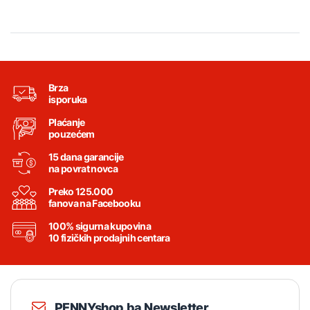
Brza
isporuka
Plaćanje
pouzećem
15 dana garancije
na povrat novca
Preko 125.000
fanova na Facebooku
100% sigurna kupovina
10 fizičkih prodajnih centara
PENNYshop.ba Newsletter