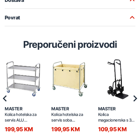
Povrat
Preporučeni proizvodi
Previous
Nex
MASTER
MASTER
MASTER
Kolica hotelska za
Kolica hotelska za
Kolica
servis ALU
servis soba
magacionerska s 3
85x45x90cm C-HG-
92x56x91cm X-HC-
točka 100kg TK1500
199,95 KM
199,95 KM
109,95 KM
010
9A žuta
crna