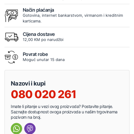
Način plaćanja
Gotovina, internet bankarstvom, virmanom i kreditnim
karticama.
Cijena dostave
12,00 KM po narudžbi
Povrat robe
Moguć unutar 15 dana
Nazovi i kupi
080 020 261
Imate li pitanje u vezi ovog proizvoda? Postavite pitanje.
Saznajte dostupnost ovoga proizvoda u našim trgovinama
pozivom na broj.