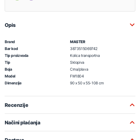
Opis
Brand
MASTER
Bar kod
3873515069742
Tip proizvoda
Kolica transportna
Tip
Sklopiva
Boja
Crna/plava
Model
FW1804
Dimenzije
90 x 50 x 55-108 cm
Recenzije
Načini plaćanja
Dostava