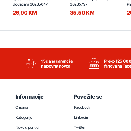
dodacima 30235647
30235797
Pl
26,90 KM
35,50 KM
2
15 dana garancije
Preko 125.00
na povrat novca
fanova na Fac
Informacije
Povežite se
O nama
Facebook
Kategorije
Linkedin
Novo u ponudi
Twitter