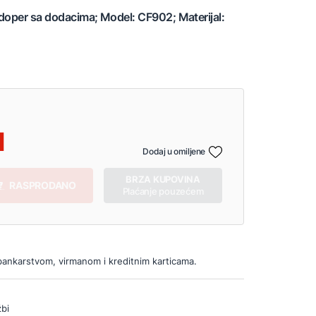
udoper sa dodacima; Model: CF902; Materijal:
Dodaj u omiljene
BRZA KUPOVINA
RASPRODANO
Plaćanje pouzećem
bankarstvom, virmanom i kreditnim karticama.
bi