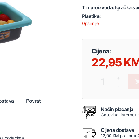
Tip proizvoda: Igračka s
Plastika;
Opširnije
Cijena:
22,95
+
1
-
ostava
Povrat
Način plaćanja
Gotovina, internet 
Cijena dostave
12,00 KM po narudž
 sa dodacima