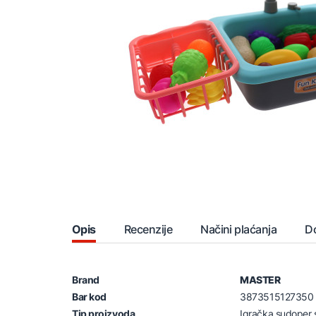
Opis
Recenzije
Načini plaćanja
D
Brand
MASTER
Bar kod
3873515127350
Tip proizvoda
Igračka sudoper