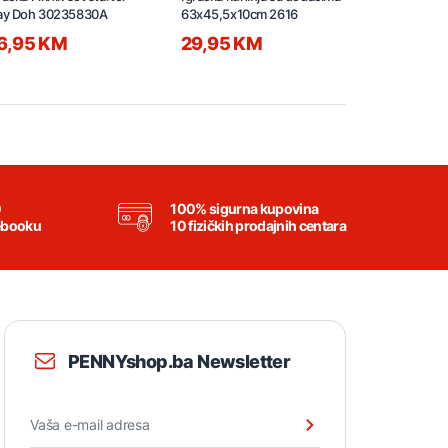
ay Doh 30235830A
63x45,5x10cm 2616
6,95 KM
29,95 KM
3,95 KM
0
100% sigurna kupovina
ebooku
10 fizičkih prodajnih centara
PENNYshop.ba Newsletter