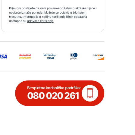
Prijavom pristajete da vam povremeno šaljemo akcijske cijene i
novitete iz naše ponude. Možete se odjaviti u bilo kojem
trenutku. Informacije o načinu korištenja ličnih podataka
dostupne su
uslovima korištenja
.
Besplatna korisnička podrška:
080 020 261