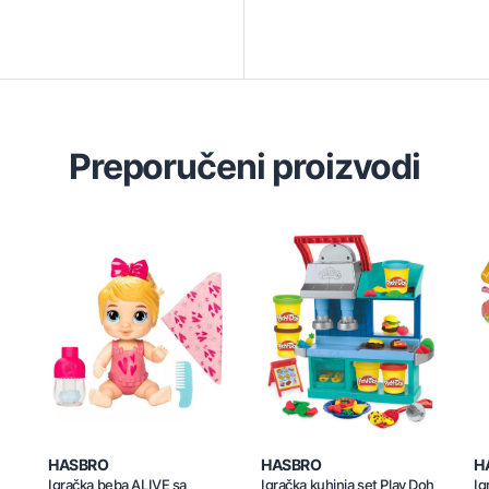
Preporučeni proizvodi
HASBRO
HASBRO
H
Igračka beba ALIVE sa
Igračka kuhinja set Play Doh
Ig