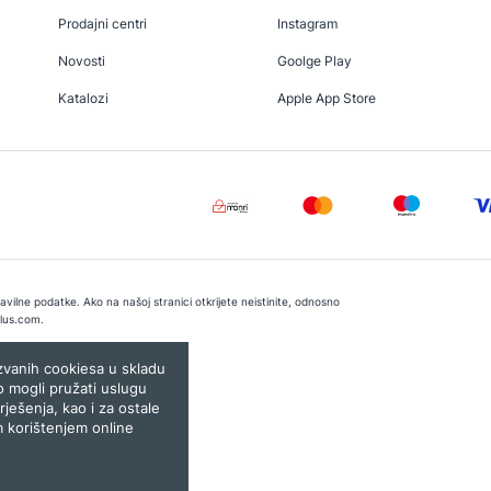
Prodajni centri
Instagram
Novosti
Goolge Play
Katalozi
Apple App Store
vilne podatke. Ako na našoj stranici otkrijete neistinite, odnosno
lus.com
.
e:
Lampa.ba
ozvanih cookiesa u skladu
o mogli pružati uslugu
rješenja, kao i za ostale
m korištenjem online