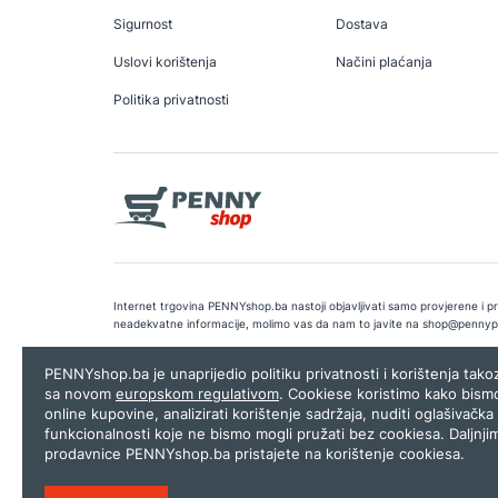
Sigurnost
Dostava
Uslovi korištenja
Načini plaćanja
Politika privatnosti
Internet trgovina PENNYshop.ba nastoji objavljivati samo provjerene i pra
neadekvatne informacije, molimo vas da nam to javite na
shop@pennyp
Copyright © 2026.
Penny plus d.o.o. Sarajevo
.
Dizajn i programiranj
PENNYshop.ba je unaprijedio politiku privatnosti i korištenja tak
sa novom
europskom regulativom
. Cookiese koristimo kako bism
online kupovine, analizirati korištenje sadržaja, nuditi oglašivačka 
funkcionalnosti koje ne bismo mogli pružati bez cookiesa. Daljnji
prodavnice PENNYshop.ba pristajete na korištenje cookiesa.