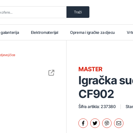
Traži
i galanterija
Elektromaterijal
Oprema i igračke za djecu
Vrt
 djevojčice
MASTER
Igračka s
CF902
Šifra artikla: 237380
Stan