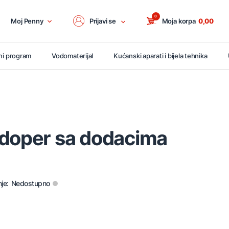
0
Moj Penny
Prijavi se
Moja korpa
0,00
ni program
Vodomaterijal
Kućanski aparati i bijela tehnika
udoper sa dodacima
je:
Nedostupno