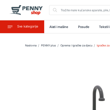
Sve kategorije
aštitu
Ugostiteljstvo
Alati i mašine
Posuđe
Tekstil 
Naslovna
PENNY plus
Oprema i igračke za djecu
Igračke za