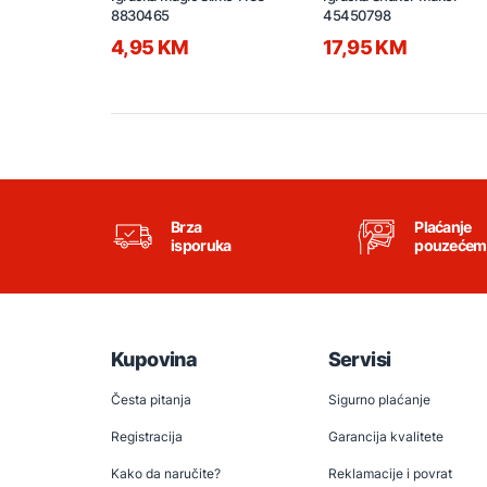
8830465
45450798
4,95 KM
17,95 KM
Brza
Plaćanje
isporuka
pouzećem
Kupovina
Servisi
Česta pitanja
Sigurno plaćanje
Registracija
Garancija kvalitete
Kako da naručite?
Reklamacije i povrat