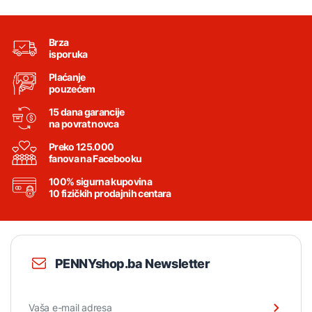
Brza
isporuka
Plaćanje
pouzećem
15 dana garancije
na povrat novca
Preko 125.000
fanova na Facebooku
100% sigurna kupovina
10 fizičkih prodajnih centara
PENNYshop.ba Newsletter