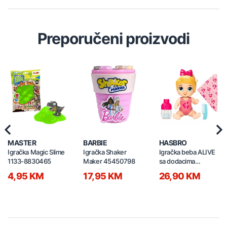
Preporučeni proizvodi
Previous
Nex
MASTER
BARBIE
HASBRO
Igračka Magic Slime
Igračka Shaker
Igračka beba ALIVE
1133-8830465
Maker 45450798
sa dodacima
30235647
4,95 KM
17,95 KM
26,90 KM