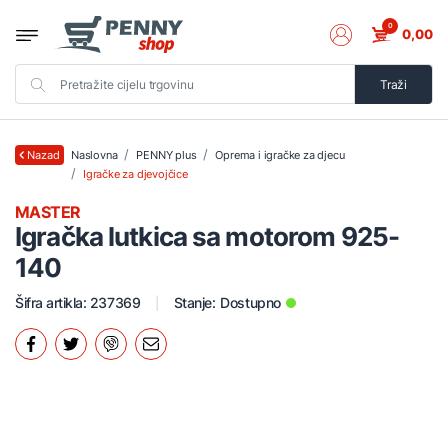
0
0,00
Traži
Naslovna
PENNY plus
Oprema i igračke za djecu
Nazad
Igračke za djevojčice
MASTER
Igračka lutkica sa motorom 925-
140
Šifra artikla: 237369
Stanje:
Dostupno